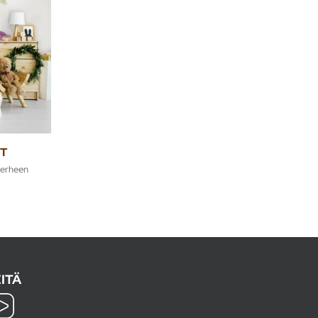
IT
perheen
ITÄ