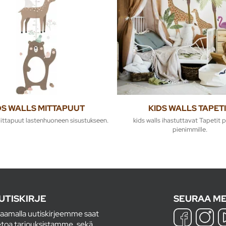
DS WALLS MITTAPUUT
KIDS WALLS TAPET
Mittapuut lastenhuoneen sisustukseen.
kids walls ihastuttavat Tapetit 
pienimmille.
UTISKIRJE
SEURAA ME
laamalla uutiskirjeemme saat
etoa tarjouksistamme, sekä