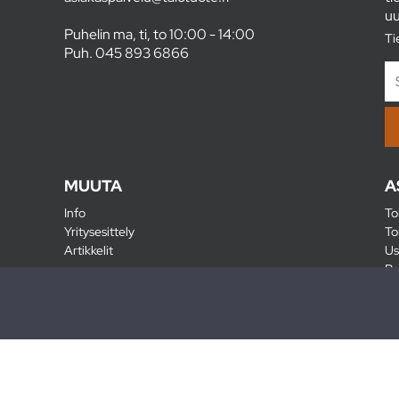
uu
Puhelin ma, ti, to 10:00 - 14:00
Ti
Puh.
045 893 6866
MUUTA
A
Info
To
Yritysesittely
To
Artikkelit
Us
Ra
Pa