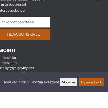
sista tuotteista!
etosuojaseloste »
SIOINTI
imituskulut
imitusehdot
ein kysytyt kysymykset
hoitus - maksa kätevästi erissä
lautukset
Tämä verkkosivu käyttää evästeitä.
Muokkaa
Hyväksy kaikki