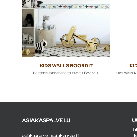
KIDS WALLS BOORDIT
KI
Lastenhuoneen ihastuttavat Boordit.
Kids Walls 
ASIAKASPALVELU
U
Ti
asiakaspalvelu@talotuote.fi
ti