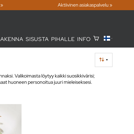
 »
Aktiivinen asiakaspalvelu »
RAKENNA
SISUSTA
PIHALLE
INFO
▼
naksi. Valikoimasta löytyy kaikki suosikkivärisi;
a saat huoneen personoitua juuri mieleiseksesi.