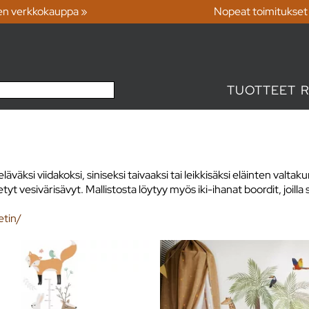
en verkkokauppa »
Nopeat toimitukset
TUOTTEET
si viidakoksi, siniseksi taivaaksi tai leikkisäksi eläinten valtakun
yt vesivärisävyt. Mallistosta löytyy myös iki-ihanat boordit, joill
etin/