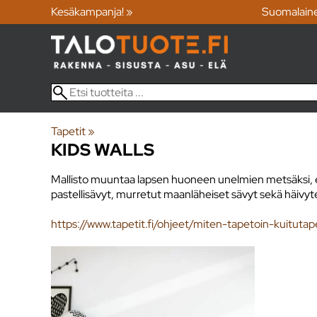
Kesäkampanja! »
Suomalain
Tapetit
‪»
KIDS WALLS
Mallisto muuntaa lapsen huoneen unelmien metsäksi, eläväk
pastellisävyt, murretut maanläheiset sävyt sekä häivytet
https://www.tapetit.fi/ohjeet/miten-tapetoin-kuitutap