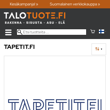
Kesäkampanja! »
Suomalainen verkkokauppa »
TAPETIT.FI
▼