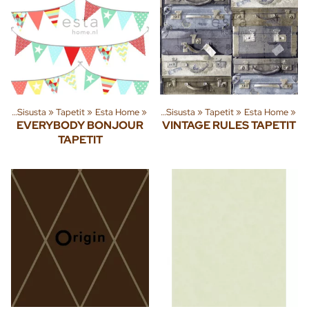
ta
‪»
Sisusta
‪»
Tapetit
Tuoteryhmiä ja tuotteita
‪»
Esta Home
‪»
‪»
Sisusta
‪»
Tapetit
‪»
Esta Home
‪»
EVERYBODY BONJOUR
VINTAGE RULES TAPETIT
TAPETIT