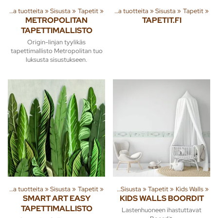
Tuoteryhmiä ja tuotteita
‪»
Sisusta
‪»
Tapetit
‪»
Tuoteryhmiä ja tuotteita
‪»
Sisusta
‪»
Tapetit
‪»
METROPOLITAN
TAPETIT.FI
TAPETTIMALLISTO
Origin-linjan tyylikäs
tapettimallisto Metropolitan tuo
luksusta sisustukseen.
Tuoteryhmiä ja tuotteita
Tuoteryhmiä ja tuotteita
‪»
Sisusta
‪»
Tapetit
‪»
‪»
Sisusta
‪»
Tapetit
‪»
Kids Walls
‪»
SMART ART EASY
KIDS WALLS BOORDIT
TAPETTIMALLISTO
Lastenhuoneen ihastuttavat