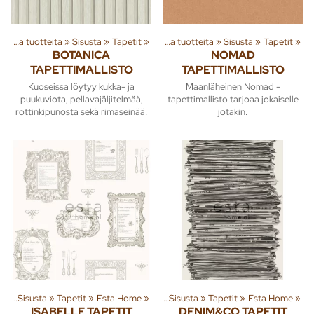
Tuoteryhmiä ja tuotteita
‪»
Sisusta
‪»
Tapetit
‪»
Tuoteryhmiä ja tuotteita
‪»
Sisusta
‪»
Tapetit
‪»
BOTANICA
NOMAD
TAPETTIMALLISTO
TAPETTIMALLISTO
Kuoseissa löytyy kukka- ja
Maanläheinen Nomad -
puukuviota, pellavajäljitelmää,
tapettimallisto tarjoaa jokaiselle
rottinkipunosta sekä rimaseinää.
jotakin.
ta
‪»
Sisusta
‪»
Tapetit
Tuoteryhmiä ja tuotteita
‪»
Esta Home
‪»
‪»
Sisusta
‪»
Tapetit
‪»
Esta Home
‪»
ISABELLE TAPETIT
DENIM&CO TAPETIT