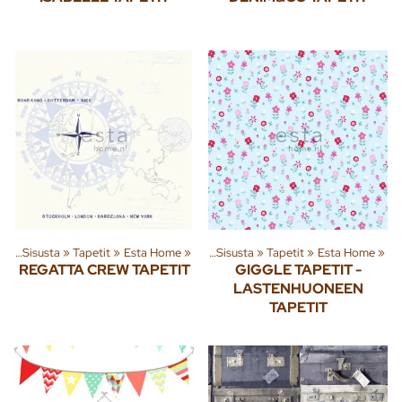
ta
‪»
Sisusta
‪»
Tapetit
Tuoteryhmiä ja tuotteita
‪»
Esta Home
‪»
‪»
Sisusta
‪»
Tapetit
‪»
Esta Home
‪»
REGATTA CREW TAPETIT
GIGGLE TAPETIT -
LASTENHUONEEN
TAPETIT