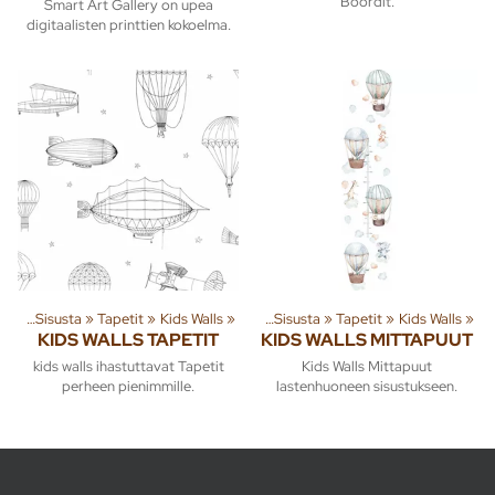
Boordit.
Smart Art Gallery on upea
digitaalisten printtien kokoelma.
ita
‪»
Sisusta
‪»
Tapetit
Tuoteryhmiä ja tuotteita
‪»
Kids Walls
‪»
‪»
Sisusta
‪»
Tapetit
‪»
Kids Walls
‪»
KIDS WALLS TAPETIT
KIDS WALLS MITTAPUUT
kids walls ihastuttavat Tapetit
Kids Walls Mittapuut
perheen pienimmille.
lastenhuoneen sisustukseen.