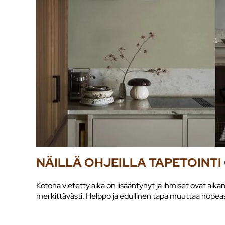
NÄILLÄ OHJEILLA TAPETOINT
Kotona vietetty aika on lisääntynyt ja ihmiset ovat al
merkittävästi. Helppo ja edullinen tapa muuttaa nopeast