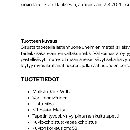
Arviolta
5 - 7 vrk tilauksesta, aikaisintaan 12.8.2026.
Ar
Tuotteen kuvaus
Sisusta tapeteilla lastenhuone unelmien metsäksi, eläväk
tai leikkisäksi eläinten valtakunnaksi. Valikoimasta löytyy
pastellisävyt, murretut maanläheiset sävyt sekä häivyte
löytyy myös iki-ihanat boordit, joilla saat huoneen pers
TUOTETIEDOT
Mallisto: Kid's Walls
Väri: monivärinen
Pinta: sileä
Kiiltoaste: Matta
Tapetin tyyppi: vinyylipintainen kuitutapetti
Kuviokohdistus: vapaa kohdistus
Kuvion korkeus cm: 53