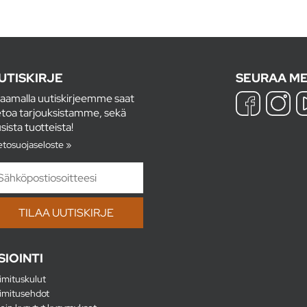
UTISKIRJE
SEURAA ME
laamalla uutiskirjeemme saat
etoa tarjouksistamme, sekä
sista tuotteista!
etosuojaseloste »
SIOINTI
imituskulut
imitusehdot