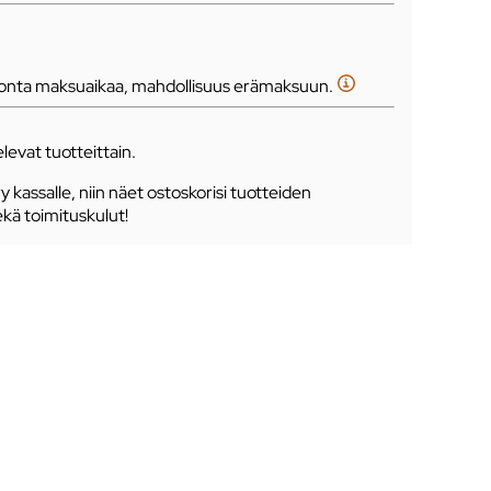
tonta maksuaikaa, mahdollisuus erämaksuun.
levat tuotteittain.
ry kassalle, niin näet ostoskorisi tuotteiden
ekä toimituskulut!