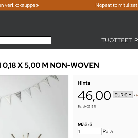
en verkkokauppa »
Nopeat toimitukset
TUOTTEET
 0,18 X 5,00 M NON-WOVEN
Hinta
46,00
+
t
Sis. alv 25.5 %
Määrä
Rulla