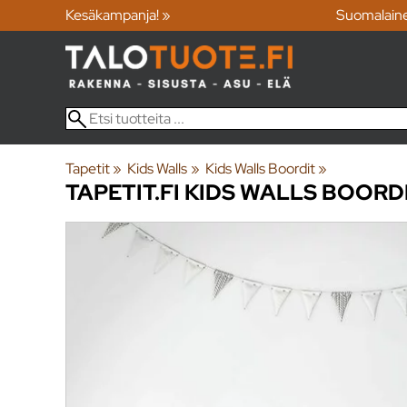
Kesäkampanja! »
Suomalain
Tapetit
‪»
Kids Walls
‪»
Kids Walls Boordit
‪»
TAPETIT.FI
KIDS WALLS BOORDI