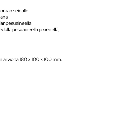
suoraan seinälle
vana
tianpesuaineella
olla pesuaineella ja sienellä,
 arviolta 180 x 100 x 100 mm.