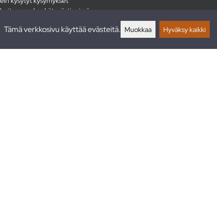
ein kysytyt kysymykset
hoitus - maksa kätevästi erissä
lautukset
Tämä verkkosivu käyttää evästeitä.
Muokkaa
Hyväksy kaikki