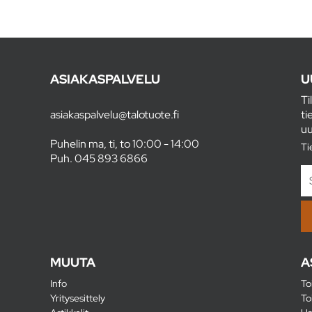
ASIAKASPALVELU
U
Ti
asiakaspalvelu@talotuote.fi
ti
uu
Puhelin ma, ti, to 10:00 - 14:00
Ti
Puh.
045 893 6866
MUUTA
A
Info
To
Yritysesittely
To