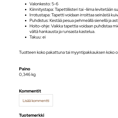
Valonkesto: 5-6
Kiinnitystapa: Tapettiliisteri tai -liima levitetään 
Irrotustapa: Tapetti voidaan irroittaa seinästä kui
Puhdistus: Kestää pesua pehmeällä sienellä ja as
Hoito-ohje: Vaikka tapettia voidaan puhdistaa mied
vältä hankausta ja runsasta kastelua.
Takuu: ei
Tuotteen koko pakattuna tai myyntipakkauksen koko on
Paino
0,346
kg
Kommentit
Lisää kommentti
Tuotemerkki