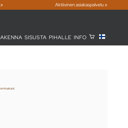
 »
Aktiivinen asiakaspalvelu »
RAKENNA
SISUSTA
PIHALLE
INFO
oimituskulut