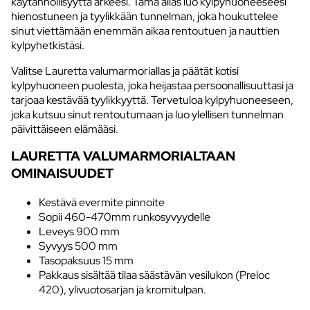
käytännöllisyyttä arkeesi. Tämä allas luo kylpyhuoneeseesi
hienostuneen ja tyylikkään tunnelman, joka houkuttelee
sinut viettämään enemmän aikaa rentoutuen ja nauttien
kylpyhetkistäsi.
Valitse Lauretta valumarmoriallas ja päätät kotisi
kylpyhuoneen puolesta, joka heijastaa persoonallisuuttasi ja
tarjoaa kestävää tyylikkyyttä. Tervetuloa kylpyhuoneeseen,
joka kutsuu sinut rentoutumaan ja luo ylellisen tunnelman
päivittäiseen elämääsi.
LAURETTA VALUMARMORIALTAAN
OMINAISUUDET
Kestävä evermite pinnoite
Sopii 460-470mm runkosyvyydelle
Leveys 900 mm
Syvyys 500 mm
Tasopaksuus 15 mm
Pakkaus sisältää tilaa säästävän vesilukon (Preloc
420), ylivuotosarjan ja kromitulpan.