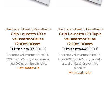
eita
Pesualtaat ja tarvikkeet
‪»
Sisusta
‪»
Kylpyhuone ja wc
‪»
Pesualtaat
‪»
‪»
Pesualtaat ja tarvikkeet
‪»
Pesualtaat
‪»
Grip
Lauretta 120 c
Grip
Lauretta 120 Tupla
valumarmoriallas
valumarmoriallas
1200x500mm
1200x500mm
Erikoishinta
379,00 €
Erikoishinta
449,00 €
Lauretta valumarmoriallas 120
Lauretta valumarmoriallas 120
1200x500x15mm, allas keskellä.
tupla 600x500x15mm, kahdella
Kestävä evermite pinnoite.
altaalla. Kestävä evermite
Heti saatavilla
pinnoite.
Heti saatavilla