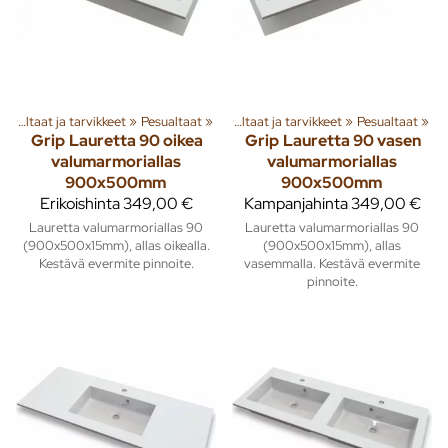
eita
Pesualtaat ja tarvikkeet
‪»
Sisusta
‪»
Kylpyhuone ja wc
‪»
Pesualtaat
‪»
‪»
Pesualtaat ja tarvikkeet
‪»
Pesualtaat
‪»
Grip
Lauretta 90 oikea
Grip
Lauretta 90 vasen
valumarmoriallas
valumarmoriallas
900x500mm
900x500mm
Erikoishinta
349,00 €
Kampanjahinta
349,00 €
Lauretta valumarmoriallas 90
Lauretta valumarmoriallas 90
(900x500x15mm), allas oikealla.
(900x500x15mm), allas
Kestävä evermite pinnoite.
vasemmalla. Kestävä evermite
pinnoite.