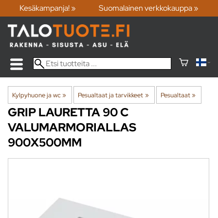
Kesäkampanja! »
Suomalainen verkkokauppa »
Kylpyhuone ja wc
‪»
Pesualtaat ja tarvikkeet
‪»
Pesualtaat
‪»
GRIP
LAURETTA 90 C
VALUMARMORIALLAS
900X500MM