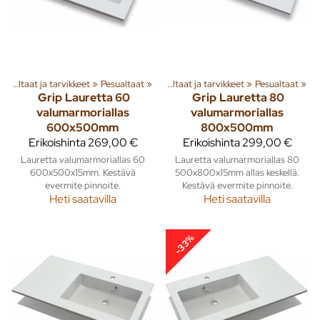
eita
Pesualtaat ja tarvikkeet
‪»
Sisusta
‪»
Kylpyhuone ja wc
‪»
Pesualtaat
‪»
‪»
Pesualtaat ja tarvikkeet
‪»
Pesualtaat
‪»
Grip
Lauretta 60
Grip
Lauretta 80
valumarmoriallas
valumarmoriallas
600x500mm
800x500mm
Erikoishinta
269,00 €
Erikoishinta
299,00 €
Lauretta valumarmoriallas 60
Lauretta valumarmoriallas 80
600x500x15mm. Kestävä
500x800x15mm allas keskellä.
evermite pinnoite.
Kestävä evermite pinnoite.
Heti saatavilla
Heti saatavilla
-33%