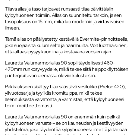
Tilava allas ja taso tarjoavat runsaasti tilaa päivittäisiin
kylpyhuoneen toimiin. Allas on suunniteltu tarkoin, ja sen
tasopaksuus on 15 mm, mikä luo modernin ja virtaviivaisen
ilmeen.
Tämä allas on päällystetty kestävällä Evermite-pinnoitteella,
joka suojaa sitä kulumiselta ja naarmuilta. Voit luottaa siihen,
että altaasi pysyy kauniina ja kestävänä vuosien ajan.
Lauretta Valumarmoriallas 90 sopii täydellisesti 460-
470mm runkosyvyydelle, mikä tekee siitä helppokäyttöisen
ja integroitavan olemassa oleviin kalusteisiin.
Pakkaukseen sisältyy tilaa säästävä vesilukko (Preloc 420),
ylivuotosarja ja tyylikäs kromitulppa, mikä tekee
asennuksesta vaivatonta ja varmistaa, että kylpyhuoneesi
toimii moitteettomasti.
Lauretta Valumarmoriallas 90 on enemmän kuin pelkkä
kylpyhuoneen varuste – se on kauneuden ja kestävyyden
yhdistelmä, joka täydentää kylpyhuoneesi ilmettä ja tarjoaa