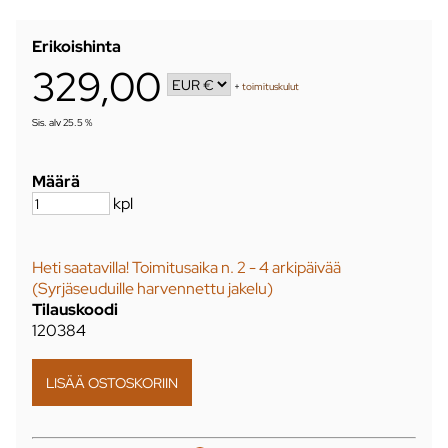
Erikoishinta
329,00
+
toimituskulut
Sis. alv 25.5 %
Määrä
kpl
Heti saatavilla! Toimitusaika n. 2 - 4 arkipäivää
(Syrjäseuduille harvennettu jakelu)
Tilauskoodi
120384