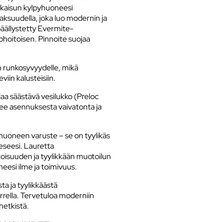
atkaisun kylpyhuoneesi
aksuudella, joka luo modernin ja
päällystetty Evermite-
pohoitoisen. Pinnoite suojaa
 runkosyvyydelle, mikä
viin kalusteisiin.
aa säästävä vesilukko (Preloc
kee asennuksesta vaivatonta ja
uoneen varuste – se on tyylikäs
eseesi. Lauretta
oisuuden ja tyylikkään muotoilun
neesi ilme ja toimivuus.
a ja tyylikkäästä
rrella. Tervetuloa moderniin
hetkistä.