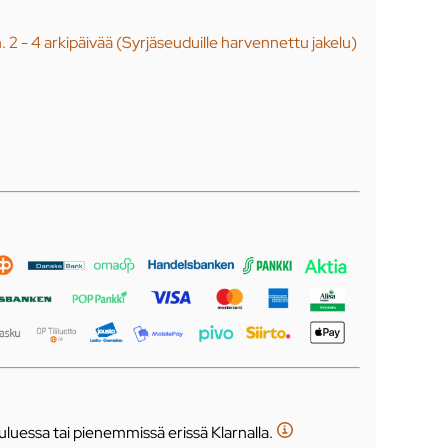
n. 2 - 4 arkipäivää (Syrjäseuduille harvennettu jakelu)
luessa tai pienemmissä erissä Klarnalla.