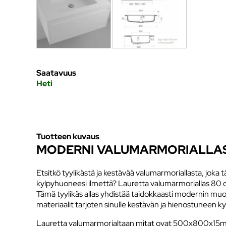
Saatavuus
Heti
Tuotteen kuvaus
MODERNI VALUMARMORIALLA
Etsitkö tyylikästä ja kestävää valumarmoriallasta, jok
kylpyhuoneesi ilmettä? Lauretta valumarmoriallas 80 on 
Tämä tyylikäs allas yhdistää taidokkaasti modernin muo
materiaalit tarjoten sinulle kestävän ja hienostuneen 
Lauretta valumarmorialtaan mitat ovat 500x800x15mm, j