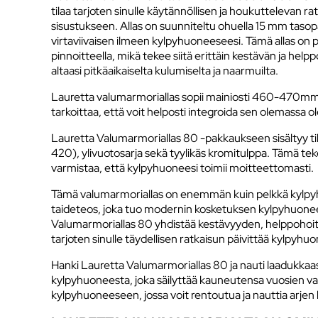
tilaa tarjoten sinulle käytännöllisen ja houkuttelevan r
sisustukseen. Allas on suunniteltu ohuella 15 mm tasop
virtaviivaisen ilmeen kylpyhuoneeseesi. Tämä allas on 
pinnoitteella, mikä tekee siitä erittäin kestävän ja help
altaasi pitkäaikaiselta kulumiselta ja naarmuilta.
Lauretta valumarmoriallas sopii mainiosti 460-470mm
tarkoittaa, että voit helposti integroida sen olemassa ole
Lauretta Valumarmoriallas 80 -pakkaukseen sisältyy til
420), ylivuotosarja sekä tyylikäs kromitulppa. Tämä te
varmistaa, että kylpyhuoneesi toimii moitteettomasti.
Tämä valumarmoriallas on enemmän kuin pelkkä kylpyh
taideteos, joka tuo modernin kosketuksen kylpyhuone
Valumarmoriallas 80 yhdistää kestävyyden, helppohoit
tarjoten sinulle täydellisen ratkaisun päivittää kylpyhuo
Hanki Lauretta Valumarmoriallas 80 ja nauti laadukkaast
kylpyhuoneesta, joka säilyttää kauneutensa vuosien va
kylpyhuoneeseen, jossa voit rentoutua ja nauttia arjen 