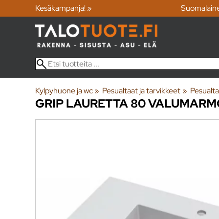
Kesäkampanja! »
Suomalain
Kylpyhuone ja wc
‪»
Pesualtaat ja tarvikkeet
‪»
Pesualta
GRIP
LAURETTA 80 VALUMARM