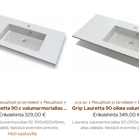
ryhmiä ja tuotteita
esualtaat ja tarvikkeet
‪»
Sisusta
‪»
Pesualtaat
‪»
‪»
Kylpyhuone ja wc
Tuoteryhmiä ja tuotteita
‪»
Pesualtaat ja tarvikkeet
‪»
Sis
‪»
Lauretta 90 c valumarmoriallas 900x500mm
Grip
Erikoishinta
329,00 €
Erikoishinta
349,00 
alumarmoriallas 90 900x500x15mm,
Lauretta valumarmoriallas 90 (900
skellä. Kestävä evermite pinnoite.
allas oikealla. Kestävä evermite 
Heti saatavilla