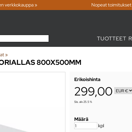
en verkkokauppa »
Nopeat toimitukset
TUOTTEET
at
‪»
ORIALLAS 800X500MM
Erikoishinta
299,00
Sis. alv 25.5 %
Määrä
kpl