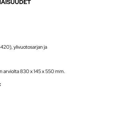
NAISUUDET
 420), ylivuotosarjan ja
n arviolta 830 x 145 x 550 mm.
: