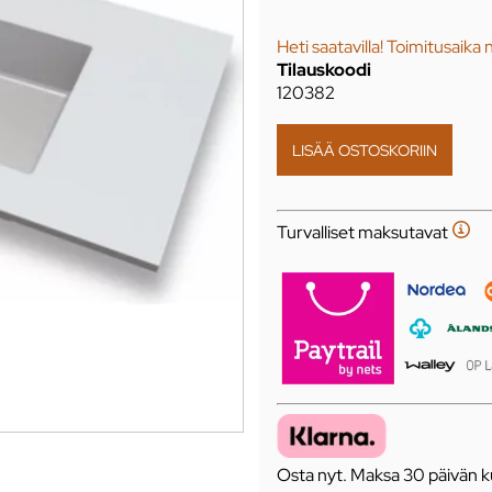
Heti saatavilla! Toimitusaika 
Tilauskoodi
120382
Turvalliset maksutavat
Osta nyt. Maksa 30 päivän ku