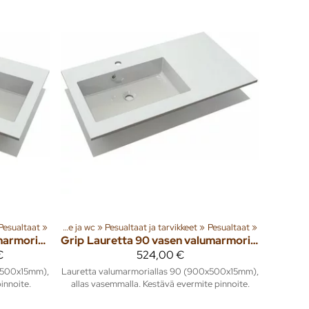
usta
Pesualtaat
‪»
‪»
Kylpyhuone ja wc
‪»
Pesualtaat ja tarvikkeet
‪»
Pesualtaat
‪»
Lauretta 90 oikea valumarmoriallas 900x500mm
Grip
Lauretta 90 vasen valumarmoriallas 900x500mm
€
524,00 €
x500x15mm),
Lauretta valumarmoriallas 90 (900x500x15mm),
pinnoite.
allas vasemmalla. Kestävä evermite pinnoite.