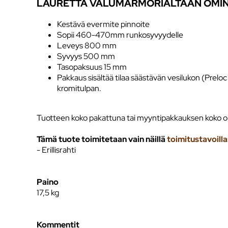
LAURETTA VALUMARMORIALTAAN OMI
Kestävä evermite pinnoite
Sopii 460-470mm runkosyvyydelle
Leveys 800 mm
Syvyys 500 mm
Tasopaksuus 15 mm
Pakkaus sisältää tilaa säästävän vesilukon (Preloc
kromitulpan.
Tuotteen koko pakattuna tai myyntipakkauksen koko o
Tämä tuote toimitetaan vain näillä
toimitustavoilla
- Erillisrahti
Paino
17,5
kg
Kommentit