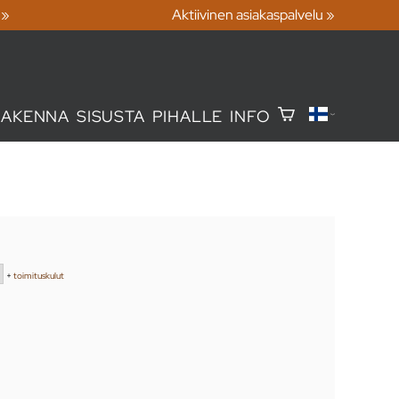
 »
Aktiivinen asiakaspalvelu »
RAKENNA
SISUSTA
PIHALLE
INFO
+
toimituskulut