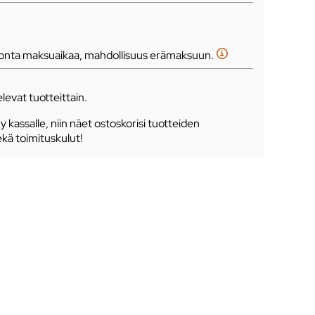
tonta maksuaikaa, mahdollisuus erämaksuun.
levat tuotteittain.
ry kassalle, niin näet ostoskorisi tuotteiden
ekä toimituskulut!