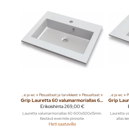
ta
‪»
Kylpyhuone ja wc
Tuoteryhmiä ja tuotteita
‪»
Pesualtaat ja tarvikkeet
‪»
Sisusta
‪»
Pesualtaat
‪»
‪»
Kylpyhuone ja wc
Tuote
‪»
P
Grip
Lauretta 60 valumarmoriallas 600x500mm
Grip
Erikoishinta
269,00 €
Lauretta valumarmoriallas 60 600x500x15mm.
Lauretta v
Kestävä evermite pinnoite.
allas ke
Heti saatavilla