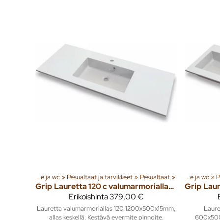
ta
‪»
Kylpyhuone ja wc
Tuoteryhmiä ja tuotteita
‪»
Pesualtaat ja tarvikkeet
‪»
Sisusta
‪»
Pesualtaat
‪»
‪»
Kylpyhuone ja wc
‪»
P
Grip
Lauretta 120 c valumarmoriallas 1200x500mm
Grip
Erikoishinta
379,00 €
Lauretta valumarmoriallas 120 1200x500x15mm,
Laure
allas keskellä. Kestävä evermite pinnoite.
600x500x