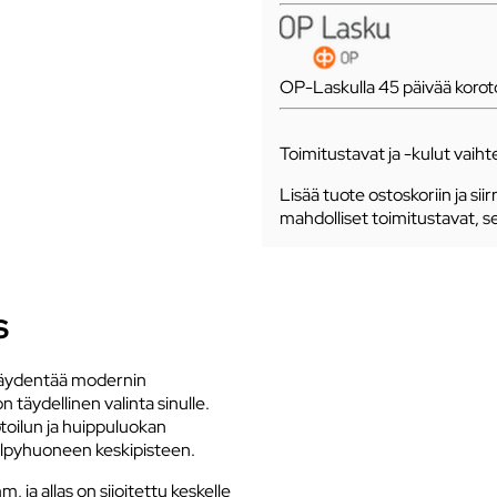
OP-Laskulla 45 päivää koro
Toimitustavat ja -kulut vaihte
Lisää tuote ostoskoriin ja siir
mahdolliset toimitustavat, s
S
a täydentää modernin
täydellinen valinta sinulle.
toilun ja huippuluokan
kylpyhuoneen keskipisteen.
a allas on sijoitettu keskelle