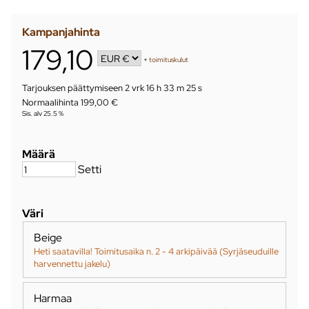
Kampanjahinta
179,10
+
toimituskulut
Tarjouksen päättymiseen
2 vrk 16 h 33 m 24 s
Normaalihinta 199,00 €
Sis. alv 25.5 %
Määrä
Setti
Väri
Beige
Heti saatavilla! Toimitusaika n. 2 - 4 arkipäivää (Syrjäseuduille
harvennettu jakelu)
Harmaa