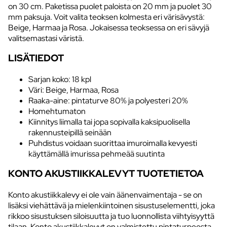
on 30 cm. Paketissa puolet paloista on 20 mm ja puolet 30
mm paksuja. Voit valita teoksen kolmesta eri värisävystä:
Beige, Harmaa ja Rosa. Jokaisessa teoksessa on eri sävyjä
valitsemastasi väristä.
LISÄTIEDOT
Sarjan koko: 18 kpl
Väri: Beige, Harmaa, Rosa
Raaka-aine: pintaturve 80% ja polyesteri 20%
Homehtumaton
Kiinnitys liimalla tai jopa sopivalla kaksipuolisella
rakennusteipillä seinään
Puhdistus voidaan suorittaa imuroimalla kevyesti
käyttämällä imurissa pehmeää suutinta
KONTO AKUSTIIKKALEVYT TUOTETIETOA
Konto akustiikkalevy ei ole vain äänenvaimentaja - se on
lisäksi viehättävä ja mielenkiintoinen sisustuselementti, joka
rikkoo sisustuksen siloisuutta ja tuo luonnollista viihtyisyyttä
tilaan. Konto akustiikkalevyt on valmistettu pintaturpeesta.