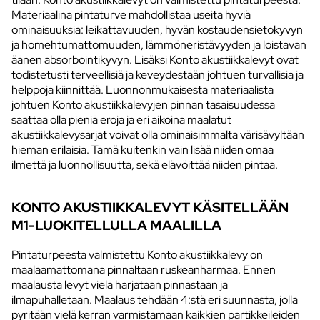
Materiaalina pintaturve mahdollistaa useita hyviä
ominaisuuksia: leikattavuuden, hyvän kostaudensietokyvyn
ja homehtumattomuuden, lämmöneristävyyden ja loistavan
äänen absorbointikyvyn. Lisäksi Konto akustiikkalevyt ovat
todistetusti terveellisiä ja keveydestään johtuen turvallisia ja
helppoja kiinnittää. Luonnonmukaisesta materiaalista
johtuen Konto akustiikkalevyjen pinnan tasaisuudessa
saattaa olla pieniä eroja ja eri aikoina maalatut
akustiikkalevysarjat voivat olla ominaisimmalta värisävyltään
hieman erilaisia. Tämä kuitenkin vain lisää niiden omaa
ilmettä ja luonnollisuutta, sekä elävöittää niiden pintaa.
KONTO AKUSTIIKKALEVYT KÄSITELLÄÄN
M1-LUOKITELLULLA MAALILLA
Pintaturpeesta valmistettu Konto akustiikkalevy on
maalaamattomana pinnaltaan ruskeanharmaa. Ennen
maalausta levyt vielä harjataan pinnastaan ja
ilmapuhalletaan. Maalaus tehdään 4:stä eri suunnasta, jolla
pyritään vielä kerran varmistamaan kaikkien partikkeileiden