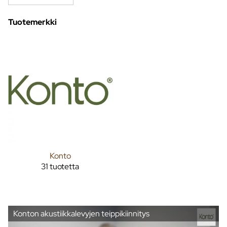
Tuotemerkki
Konto
31 tuotetta
Konton akustiikkalevyjen teippikiinnitys