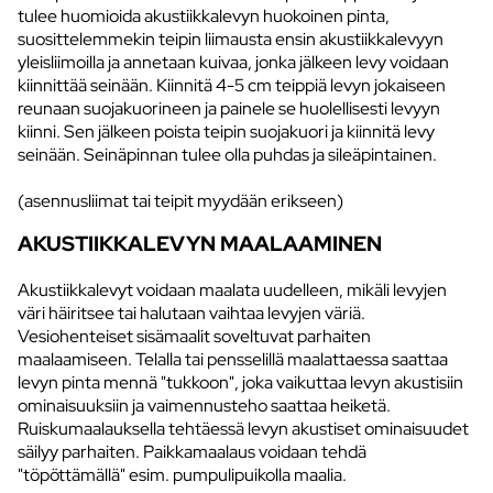
tulee huomioida akustiikkalevyn huokoinen pinta,
suosittelemmekin teipin liimausta ensin akustiikkalevyyn
yleisliimoilla ja annetaan kuivaa, jonka jälkeen levy voidaan
kiinnittää seinään. Kiinnitä 4-5 cm teippiä levyn jokaiseen
reunaan suojakuorineen ja painele se huolellisesti levyyn
kiinni. Sen jälkeen poista teipin suojakuori ja kiinnitä levy
seinään. Seinäpinnan tulee olla puhdas ja sileäpintainen.
(asennusliimat tai teipit myydään erikseen)
AKUSTIIKKALEVYN MAALAAMINEN
Akustiikkalevyt voidaan maalata uudelleen, mikäli levyjen
väri häiritsee tai halutaan vaihtaa levyjen väriä.
Vesiohenteiset sisämaalit soveltuvat parhaiten
maalaamiseen. Telalla tai pensselillä maalattaessa saattaa
levyn pinta mennä "tukkoon", joka vaikuttaa levyn akustisiin
ominaisuuksiin ja vaimennusteho saattaa heiketä.
Ruiskumaalauksella tehtäessä levyn akustiset ominaisuudet
säilyy parhaiten. Paikkamaalaus voidaan tehdä
"töpöttämällä" esim. pumpulipuikolla maalia.