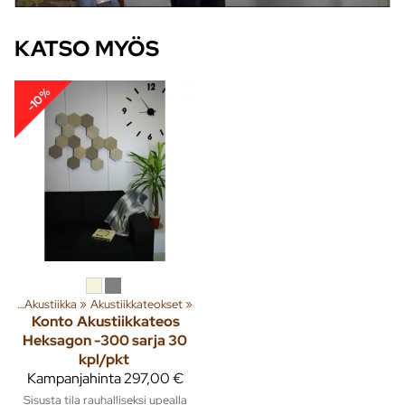
KATSO MYÖS
-10%
sta
‪»
Akustiikka
‪»
Akustiikkateokset
‪»
Konto
Akustiikkateos
Heksagon -300 sarja 30
kpl/pkt
Kampanjahinta
297,00 €
Sisusta tila rauhalliseksi upealla