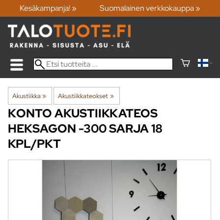
Kesäkampanja! »
Suomalainen verkkokauppa »
Akustiikka
‪»
Akustiikkateokset
‪»
KONTO
AKUSTIIKKATEOS
HEKSAGON -300 SARJA 18
KPL/PKT