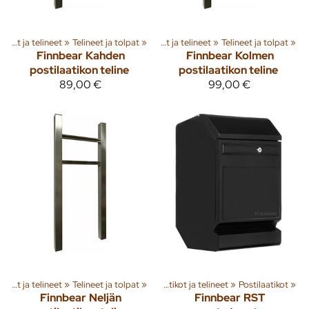
Pihalle
Postilaatikot ja telineet
‪»
Kiinteistötarvikkeet
‪»
Telineet ja tolpat
‪»
‪»
Postilaatikot ja telineet
‪»
Telineet ja tolpat
‪»
Finnbear
Kahden
Finnbear
Kolmen
postilaatikon teline
postilaatikon teline
89,00 €
99,00 €
ta
‪»
Pihalle
Postilaatikot ja telineet
‪»
Kiinteistötarvikkeet
‪»
Telineet ja tolpat
‪»
‪»
Postilaatikot ja telineet
‪»
Postilaatikot
‪»
Finnbear
Neljän
Finnbear
RST