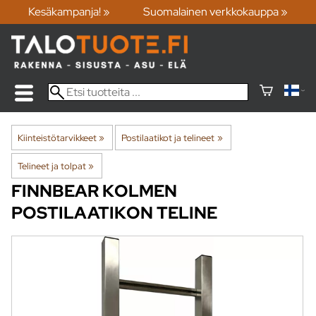
Kesäkampanja! »
Suomalainen verkkokauppa »
Kiinteistötarvikkeet
‪»
Postilaatikot ja telineet
‪»
Telineet ja tolpat
‪»
FINNBEAR
KOLMEN
POSTILAATIKON TELINE