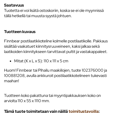
Saatavuus
Tuotetta ei voi lisätä ostoskoriin, koska se ei ole myynnissä
tällä hetkellä tai muusta syystä johtuen.
Tuotteen kuvaus
Finnbear postilaatikkoteline kolmelle postilaatikolle. Pakkaus
sisältää vaakatuet kiinnitysruuveineen, kaksi jalkaa sekä
laatikoiden kiinnitykseen tarvittavat pultit ja vastakappaleet.
Mitat (K x L x S): 110 x 111 x 5 cm
Huom! Finnbear tai Pihailu maakiilojen, tuote 102376000 ja
100881208, avulla ankkuroit postilaatikkotelineen tukevasti
maahan!
Tuotteen koko pakattuna tai myyntipakkauksen koko on
arviolta 110 x 55 x 1110 mm.
Tämä tuote toimitetaan vain näillä
toimitustavoilla
: