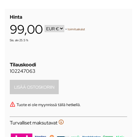
Hinta
99,00
+
toimituskulut
Sis. alv 25.5 %
Tilauskoodi
102247063
Tuote ei ole myynnissä tällä hetkellä.
Turvalliset maksutavat