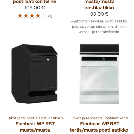
postilaatikon teline
musta/musta
109,00 €
postilaatikko
☆
☆
☆
☆
☆
99,00 €
(1)
Ajattoman tyylikäs postilaatikko.
joka soveltuu niin omakoti- kuin
kerros- ja rivitaloihinkin.
ta
‪»
Pihalle
Postilaatikot ja telineet
‪»
Kiinteistötarvikkeet
‪»
Postilaatikot
‪»
‪»
Postilaatikot ja telineet
‪»
Postilaatikot
‪»
Finnbear
WP RST
Finnbear
WP RST
musta/musta
teräs/musta postilaatikko