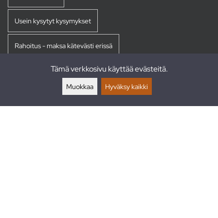
Usein kysytyt kysymykset
Rahoitus - maksa kätevästi erissä
Tämä verkkosivu käyttää evästeitä.
Palautukset
Muokkaa
Hyväksy kaikki