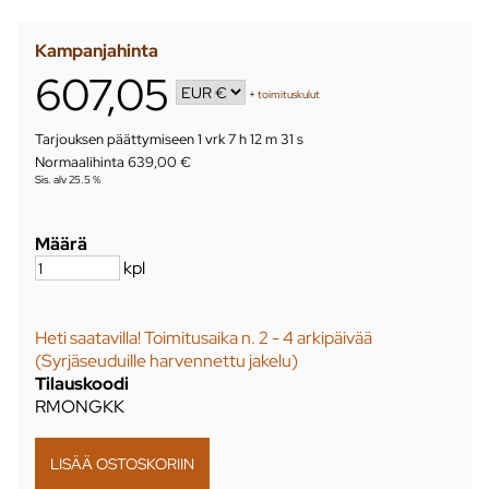
Kampanjahinta
607,05
+
toimituskulut
Tarjouksen päättymiseen
1 vrk 7 h 12 m 31 s
Normaalihinta 639,00 €
Sis. alv 25.5 %
Määrä
kpl
Heti saatavilla! Toimitusaika n. 2 - 4 arkipäivää
(Syrjäseuduille harvennettu jakelu)
Tilauskoodi
RMONGKK