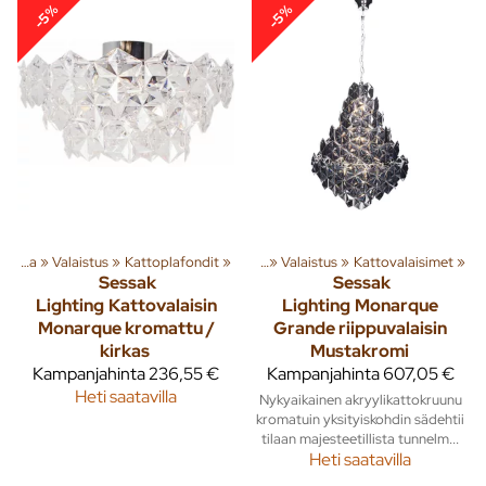
-5%
-5%
Sisusta
‪»
Tuoteryhmiä ja tuotteita
Valaistus
‪»
Kattoplafondit
‪»
Sisusta
‪»
‪»
Valaistus
‪»
Kattovalaisimet
‪»
Sessak
Sessak
Lighting
Kattovalaisin
Lighting
Monarque
Monarque kromattu /
Grande riippuvalaisin
kirkas
Mustakromi
Kampanjahinta
236,55 €
Kampanjahinta
607,05 €
Heti saatavilla
Nykyaikainen akryylikattokruunu
kromatuin yksityiskohdin sädehtii
tilaan majesteetillista tunnelm...
Heti saatavilla