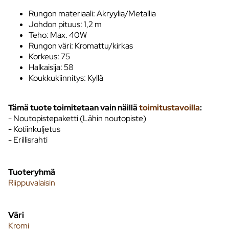
Rungon materiaali: Akryylia/Metallia
Johdon pituus: 1,2 m
Teho: Max. 40W
Rungon väri: Kromattu/kirkas
Korkeus: 75
Halkaisija: 58
Koukkukiinnitys: Kyllä
Tämä tuote toimitetaan vain näillä
toimitustavoilla
:
- Noutopistepaketti (Lähin noutopiste)
- Kotiinkuljetus
- Erillisrahti
Tuoteryhmä
Riippuvalaisin
Väri
Kromi