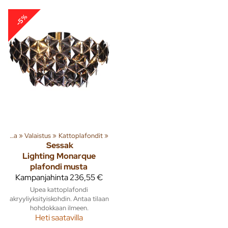
-5%
Sisusta
‪»
Valaistus
‪»
Kattoplafondit
‪»
Sessak
Lighting
Monarque
plafondi musta
Kampanjahinta
236,55 €
Upea kattoplafondi
akryyliyksityiskohdin. Antaa tilaan
hohdokkaan ilmeen.
Heti saatavilla