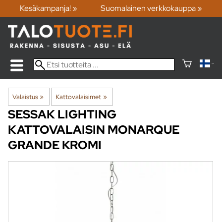
Kesäkampanja! »
Suomalainen verkkokauppa »
Valaistus
‪»
Kattovalaisimet
‪»
SESSAK LIGHTING
KATTOVALAISIN MONARQUE
GRANDE KROMI