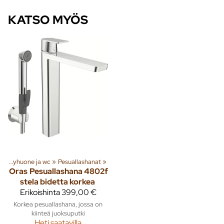
KATSO MYÖS
Kylpyhuone ja wc
‪»
Pesuallashanat
‪»
Oras
Pesuallashana 4802f
stela bidetta korkea
Erikoishinta
399,00 €
Korkea pesuallashana, jossa on
kiinteä juoksuputki
Heti saatavilla