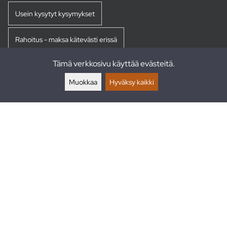
Usein kysytyt kysymykset
Rahoitus - maksa kätevästi erissä
Tämä verkkosivu käyttää evästeitä.
Palautukset
Muokkaa
Hyväksy kaikki