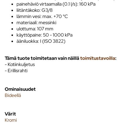
painehäviö virtaamalla (0.1 l/s): 160 kPa
liitäntäkoko: G3/8
lämmin vesi: max. +70 °C
materiaali: messinki
ulottuma: 107 mm
käyttöpaine: 50 - 1000 kPa
ääniluokka: I (ISO 3822)
Tämä tuote toimitetaan vain näillä
toimitustavoilla
:
- Kotiinkuljetus
- Erillisrahti
Ominaisuudet
Bideellä
Värit
Kromi