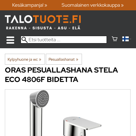
Kesäkampanja! »
Suomalainen verkkokauppa »
Kylpyhuone ja wc
‪»
Pesuallashanat
‪»
ORAS
PESUALLASHANA STELA
ECO 4806F BIDETTA