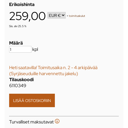
Erikoishinta
259,00
+
toimituskulut
Sis. alv 25.5 %
Määrä
kpl
Heti saatavilla! Toimitusaika n. 2 - 4 arkipäivää
(Syrjäseuduille harvennettu jakelu)
Tilauskoodi
6110349
Turvalliset maksutavat