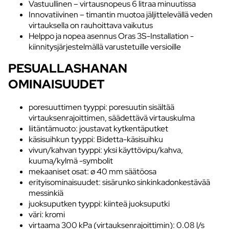
Vastuullinen – virtausnopeus 6 litraa minuutissa
Innovatiivinen – timantin muotoa jäljittelevällä veden
virtauksella on rauhoittava vaikutus
Helppo ja nopea asennus Oras 3S-Installation -
kiinnitysjärjestelmällä varustetuille versioille
PESUALLASHANAN
OMINAISUUDET
poresuuttimen tyyppi: poresuutin sisältää
virtauksenrajoittimen, säädettävä virtauskulma
liitäntämuoto: joustavat kytkentäputket
käsisuihkun tyyppi: Bidetta-käsisuihku
vivun/kahvan tyyppi: yksi käyttövipu/kahva,
kuuma/kylmä -symbolit
mekaaniset osat: ø 40 mm säätöosa
erityisominaisuudet: sisärunko sinkinkadonkestävää
messinkiä
juoksuputken tyyppi: kiinteä juoksuputki
väri: kromi
virtaama 300 kPa (virtauksenrajoittimin): 0.08 l/s