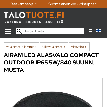
Kesäkampanja! »
Suomalainen verkkokauppa »
Valaisimet ja lamput
‪»
Ulkovalaisimet
‪»
Alasvalot
‪»
AIRAM
LED ALASVALO COMPACT
OUTDOOR IP65 5W/840 SUUNN.
MUSTA