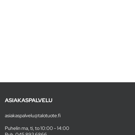
ASIAKASPALVELU
asiakaspalvelu@talotuote.fi
Puhelin ma, ti, to 10:00 - 14:00
Puh.
045 893 6866