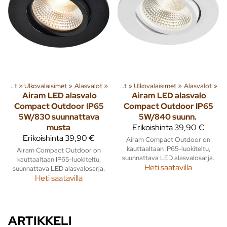
 tuotteita
Valaisimet ja lamput
‪»
Ulkovalaisimet
‪»
Rakenna
‪»
‪»
Alasvalot
‪»
Valaisimet ja lamput
‪»
Ulkovalaisimet
‪»
Alasvalot
‪»
Airam
LED alasvalo
Airam
LED alasvalo
Compact Outdoor IP65
Compact Outdoor IP65
5W/830 suunnattava
5W/840 suunn.
musta
Erikoishinta
39,90 €
Erikoishinta
39,90 €
Airam Compact Outdoor on
kauttaaltaan IP65-luokiteltu,
Airam Compact Outdoor on
suunnattava LED alasvalosarja.
kauttaaltaan IP65-luokiteltu,
Heti saatavilla
suunnattava LED alasvalosarja.
Heti saatavilla
ARTIKKELI