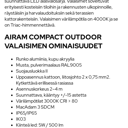
suunnattava LED alasvalosarja. Valaisimet soveltuvat
erityisesti kosteisiin tiloihin ja rakennusten ulkopinnoille,
räystäisiin ja harvalaudoituksiin sekä terassien
kattorakenteisiin. Valaisimen värilämpötila on 4000K ja se
on Triac-himmennettävä.
AIRAM COMPACT OUTDOOR
VALAISIMEN OMINAISUUDET
Runko alumiinia, kupu akryylia
Musta, pulverimaalaus RAL9005
Suojausluokka II
Uppoasennus kattoon, liitosjohto 2 x 0,75 mm2.
Kytkettävä erillisessä rasiassa
Asennuskorkeus 2–4 m
Suunnattava, kääntyy +/-15 astetta
Värilämpötilat 3000K CRI > 80
MacAdam 3 SDCM
IP65/IP65
IK03
Kiinteä led: 5W / 500 lm