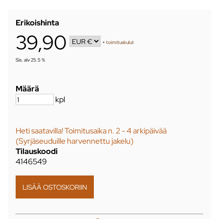
Erikoishinta
39,90
+
toimituskulut
Sis. alv 25.5 %
Määrä
kpl
Heti saatavilla! Toimitusaika n. 2 - 4 arkipäivää
(Syrjäseuduille harvennettu jakelu)
Tilauskoodi
4146549