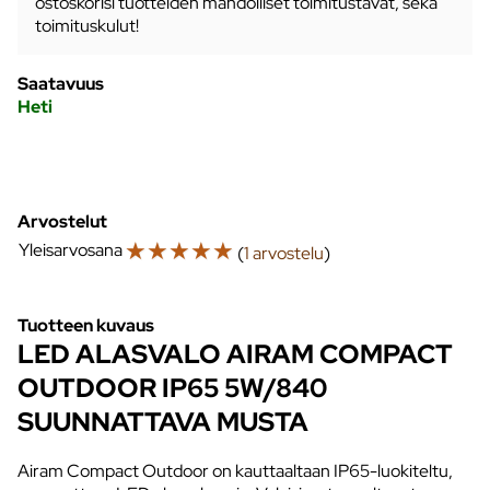
ostoskorisi tuotteiden mahdolliset toimitustavat, sekä
toimituskulut!
Saatavuus
Heti
Arvostelut
☆
☆
☆
☆
☆
Yleisarvosana
(
1 arvostelu
)
Tuotteen kuvaus
LED ALASVALO AIRAM COMPACT
OUTDOOR IP65 5W/840
SUUNNATTAVA MUSTA
Airam Compact Outdoor on kauttaaltaan IP65-luokiteltu,