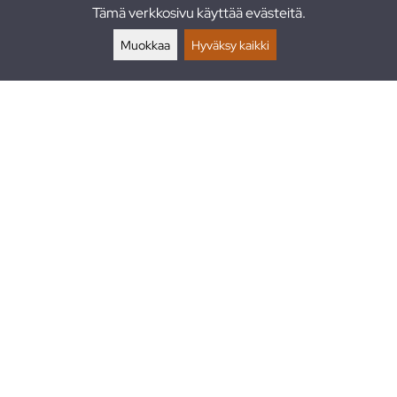
Tämä verkkosivu käyttää evästeitä.
Palautukset
Muokkaa
Hyväksy kaikki