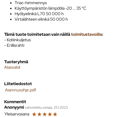
Triac-himmennys
Käyttöympäristön lämpötila -20 … 35 °C
Hyötyelinikä L70 50 000 h
Virtalähteen elinikä 50 000 h
Tämä tuote toimitetaan vain näillä
toimitustavoilla
:
- Kotiinkuljetus
- Erillisrahti
Tuoteryhmä
Alasvalot
Liitetiedostot
Asennusohje.pdf
Kommentit
Anonyymi
vahvistettu ostaja, 25.1.2023
☆
☆
☆
☆
☆
Yleisarvosana