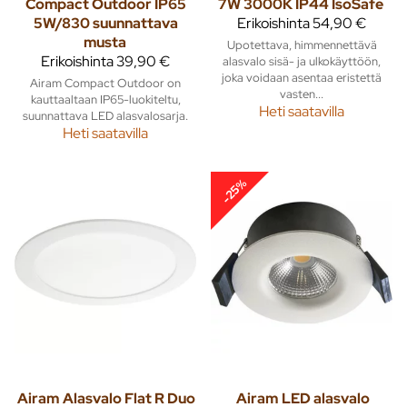
Compact Outdoor IP65
7W 3000K IP44 IsoSafe
5W/830 suunnattava
Erikoishinta
54,90 €
musta
Upotettava, himmennettävä
Erikoishinta
39,90 €
alasvalo sisä- ja ulkokäyttöön,
joka voidaan asentaa eristettä
Airam Compact Outdoor on
vasten...
kauttaaltaan IP65-luokiteltu,
Heti saatavilla
suunnattava LED alasvalosarja.
Heti saatavilla
-25%
Airam
Alasvalo Flat R Duo
Airam
LED alasvalo