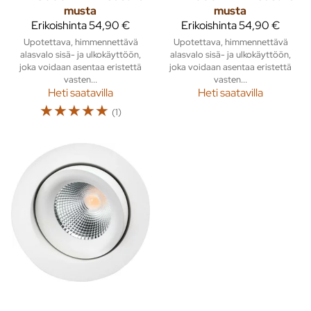
musta
musta
Erikoishinta
54,90 €
Erikoishinta
54,90 €
Upotettava, himmennettävä
Upotettava, himmennettävä
alasvalo sisä- ja ulkokäyttöön,
alasvalo sisä- ja ulkokäyttöön,
joka voidaan asentaa eristettä
joka voidaan asentaa eristettä
vasten...
vasten...
Heti saatavilla
Heti saatavilla
☆
☆
☆
☆
☆
(1)