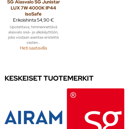
SG
Alasvalo SG Junistar
LUX 7W 4000K IP44
IsoSafe
Erikoishinta
54,90 €
Upotettava, himmennettävä
alasvalo sisä- ja ulkokäyttöön,
joka voidaan asentaa eristettä
vasten...
Heti saatavilla
KESKEISET TUOTEMERKIT