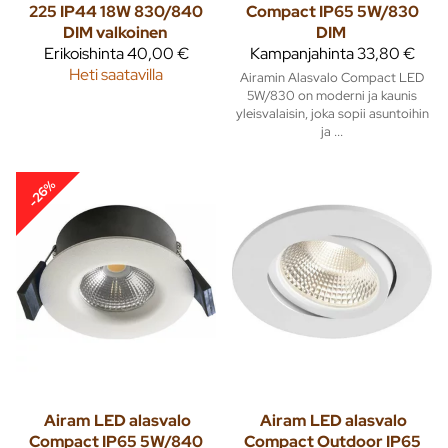
225 IP44 18W 830/840
Compact IP65 5W/830
DIM valkoinen
DIM
Erikoishinta
40,00 €
Kampanjahinta
33,80 €
Heti saatavilla
Airamin Alasvalo Compact LED
5W/830 on moderni ja kaunis
yleisvalaisin, joka sopii asuntoihin
ja ...
-26%
Airam
LED alasvalo
Airam
LED alasvalo
Compact IP65 5W/840
Compact Outdoor IP65