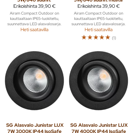
Erikoishinta
39,90 €
Erikoishinta
39,90 €
Airam Compact Outdoor on
Airam Compact Outdoor on
kauttaaltaan IP65-luokiteltu,
kauttaaltaan IP65-luokiteltu,
suunnattava LED alasvalosarja.
suunnattava LED alasvalosarja.
Heti saatavilla
Heti saatavilla
☆
☆
☆
☆
☆
(1)
SG
Alasvalo Junistar LUX
SG
Alasvalo Junistar LUX
7W 3000K IP44 IsoSafe
7W 4000K IP44 IsoSafe