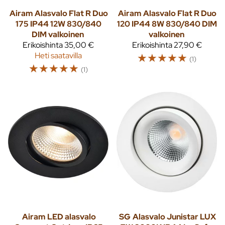
Airam
Alasvalo Flat R Duo
Airam
Alasvalo Flat R Duo
175 IP44 12W 830/840
120 IP44 8W 830/840 DIM
DIM valkoinen
valkoinen
Erikoishinta
35,00 €
Erikoishinta
27,90 €
Heti saatavilla
☆
☆
☆
☆
☆
(1)
☆
☆
☆
☆
☆
(1)
Airam
LED alasvalo
SG
Alasvalo Junistar LUX