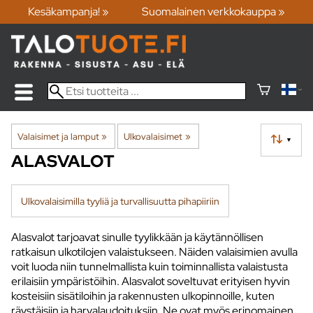
Kesäkampanja! »
Suomalainen verkkokauppa »
Valaisimet ja lamput
‪»
Ulkovalaisimet
‪»
▼
ALASVALOT
Ulkovalaisimilla tyyliä ja turvallisuutta pihapiiriin
Alasvalot tarjoavat sinulle tyylikkään ja käytännöllisen
ratkaisun ulkotilojen valaistukseen. Näiden valaisimien avulla
voit luoda niin tunnelmallista kuin toiminnallista valaistusta
erilaisiin ympäristöihin. Alasvalot soveltuvat erityisen hyvin
kosteisiin sisätiloihin ja rakennusten ulkopinnoille, kuten
räystäisiin ja harvalaudoituksiin. Ne ovat myös erinomainen