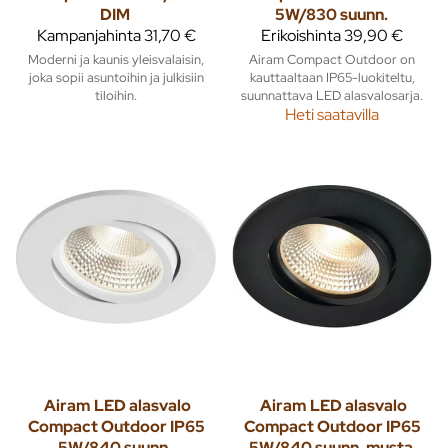
DIM
5W/830 suunn.
Kampanjahinta
31,70 €
Erikoishinta
39,90 €
Moderni ja kaunis yleisvalaisin,
Airam Compact Outdoor on
joka sopii asuntoihin ja julkisiin
kauttaaltaan IP65-luokiteltu,
tiloihin.
suunnattava LED alasvalosarja.
Heti saatavilla
Airam
LED alasvalo
Airam
LED alasvalo
Compact Outdoor IP65
Compact Outdoor IP65
5W/840 suunn.
5W/840 suunn. musta