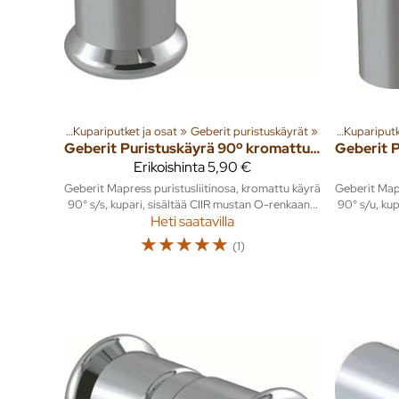
 tuotteita
t ja liittimet
‪»
Rakenna
‪»
Kupariputket ja osat
‪»
Lämmitysjärjestelmät
Tuoteryhmiä ja tuotteita
‪»
Geberit puristuskäyrät
‪»
Putket ja liittimet
‪»
Rakenna
‪»
‪»
‪»
Kupariputk
Lämmitys
Geberit
Puristuskäyrä 90º kromattu S/S CU Mapress 12mm
Geberit
Erikoishinta
5,90 €
Geberit Mapress puristusliitinosa, kromattu käyrä
Geberit Mapr
90° s/s, kupari, sisältää CIIR mustan O-renkaan...
90° s/u, kup
Heti saatavilla
☆
☆
☆
☆
☆
(1)