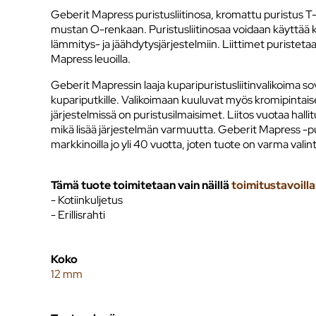
Geberit Mapress puristusliitinosa, kromattu puristus T-h
mustan O-renkaan. Puristusliitinosaa voidaan käyttää 
lämmitys- ja jäähdytysjärjestelmiin. Liittimet puristeta
Mapress leuoilla.
Geberit Mapressin laaja kuparipuristusliitinvalikoima sove
kupariputkille. Valikoimaan kuuluvat myös kromipintai
järjestelmissä on puristusilmaisimet. Liitos vuotaa hallitu
mikä lisää järjestelmän varmuutta. Geberit Mapress -pur
markkinoilla jo yli 40 vuotta, joten tuote on varma valint
Tämä tuote toimitetaan vain näillä
toimitustavoilla
- Kotiinkuljetus
- Erillisrahti
Koko
12 mm