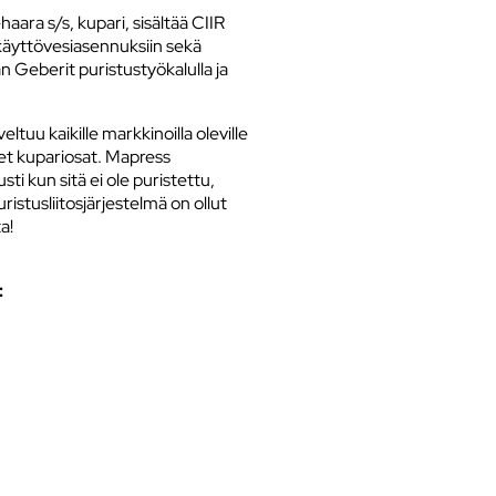
aara s/s, kupari, sisältää CIIR
käyttövesiasennuksiin sekä
an Geberit puristustyökalulla ja
ltuu kaikille markkinoilla oleville
set kupariosat. Mapress
sti kun sitä ei ole puristettu,
istusliitosjärjestelmä on ollut
a!
: