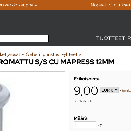
en verkkokauppa »
Nopeat toimitukset
TUOTTEET
ket ja osat
‪»
Geberit puristus t-yhteet
‪»
ROMATTU S/S CU MAPRESS 12MM
Erikoishinta
9,00
+
toimitu
Sis. alv 25.5 %
Määrä
kpl