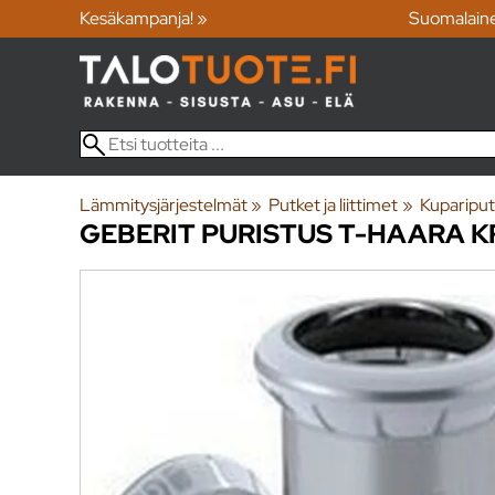
Kesäkampanja! »
Suomalain
Lämmitysjärjestelmät
‪»
Putket ja liittimet
‪»
Kupariput
GEBERIT
PURISTUS T-HAARA K