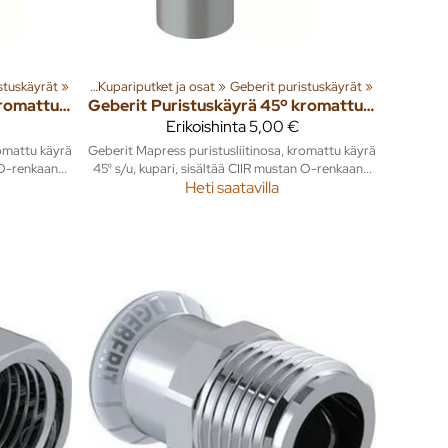
stuskäyrät
tket ja liittimet
‪»
‪»
Kupariputket ja osat
‪»
Geberit puristuskäyrät
‪»
Puristuskäyrä 45º kromattu S/S CU Mapress 12mm
Geberit
Puristuskäyrä 45º kromattu S/U CU Mapress 12mm
Erikoishinta
5,00 €
romattu käyrä
Geberit Mapress puristusliitinosa, kromattu käyrä
 O-renkaan...
45° s/u, kupari, sisältää CIIR mustan O-renkaan...
Heti saatavilla