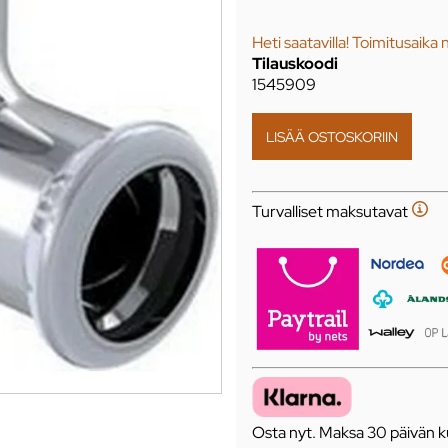
Heti saatavilla! Toimitusaika 
Tilauskoodi
1545909
Turvalliset maksutavat
Osta nyt. Maksa 30 päivän ku