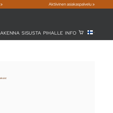
 »
Aktiivinen asiakaspalvelu »
RAKENNA
SISUSTA
PIHALLE
INFO
skulut