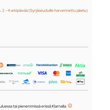
n. 2 - 4 arkipäivää (Syrjäseuduille harvennettu jakelu)
luessa tai pienemmissä erissä Klarnalla.