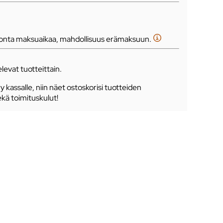
tonta maksuaikaa, mahdollisuus erämaksuun.
levat tuotteittain.
ry kassalle, niin näet ostoskorisi tuotteiden
ekä toimituskulut!