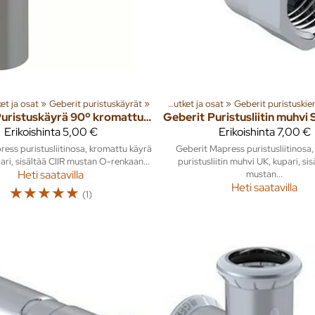
et ja osat
järjestelmät
Tuoteryhmiä ja tuotteita
‪»
Geberit puristuskäyrät
‪»
Putket ja liittimet
‪»
Rakenna
‪»
‪»
‪»
Kupariputket ja osat
Lämmitysjärjestelmät
‪»
Geberit puristuskier
‪»
Putket ja 
Puristuskäyrä 90º kromattu S/U CU Mapress 12mm
Geberit
Erikoishinta
5,00 €
Erikoishinta
7,00 €
ess puristusliitinosa, kromattu käyrä
Geberit Mapress puristusliitinosa
ari, sisältää CIIR mustan O-renkaan...
puristusliitin muhvi UK, kupari, sis
Heti saatavilla
mustan...
Heti saatavilla
☆
☆
☆
☆
☆
(1)