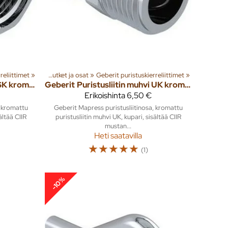
reliittimet
liittimet
‪»
‪»
Kupariputket ja osat
‪»
Geberit puristuskierreliittimet
‪»
Puristusliitin muhvi SK kromattu CU Mapress 12mm x 1/2"
Geberit
Puristusliitin muhvi UK kromattu CU Mapress 12mm x 3/8"
Erikoishinta
6,50 €
, kromattu
Geberit Mapress puristusliitinosa, kromattu
ältää CIIR
puristusliitin muhvi UK, kupari, sisältää CIIR
mustan...
Heti saatavilla
☆
☆
☆
☆
☆
(1)
-10%