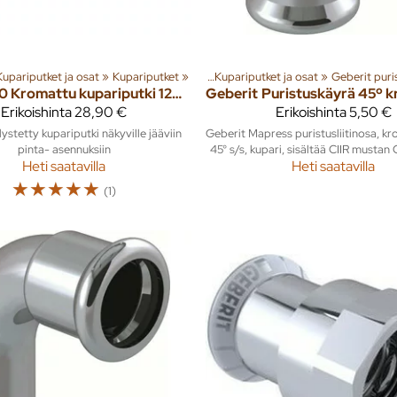
ämmitysjärjestelmät
Kupariputket ja osat
Tuoteryhmiä ja tuotteita
‪»
‪»
Kupariputket
Putket ja liittimet
‪»
‪»
Rakenna
‪»
Kupariputket ja osat
‪»
Lämmitysjärjestelmät
‪»
Geberit puri
‪»
Pu
120 Kromattu kupariputki 12mm, pituus 2,75m
Geberit
Erikoishinta
28,90 €
Erikoishinta
5,50 €
ystetty kupariputki näkyville jääviin
Geberit Mapress puristusliitinosa, k
pinta- asennuksiin
45° s/s, kupari, sisältää CIIR mustan
Heti saatavilla
Heti saatavilla
☆
☆
☆
☆
☆
(1)