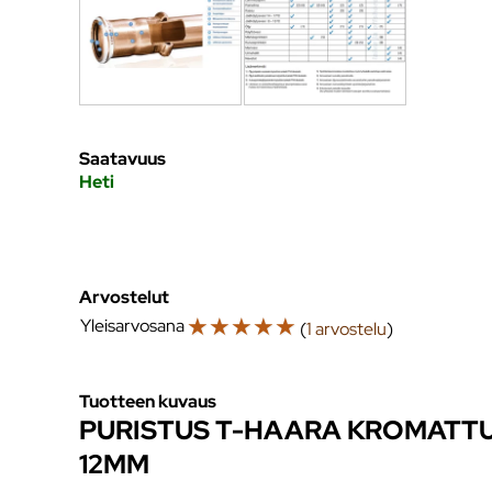
Saatavuus
Heti
Arvostelut
☆
☆
☆
☆
☆
Yleisarvosana
(
1 arvostelu
)
Tuotteen kuvaus
PURISTUS T-HAARA KROMATTU
12MM