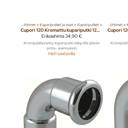
ät
eryhmiä ja tuotteita
‪»
Putket ja liittimet
‪»
Rakenna
‪»
Kupariputket ja osat
‪»
Lämmitysjärjestelmät
Tuoteryhmiä ja tuotteita
‪»
Kupariputket
‪»
‪»
‪»
Rakenna
Putket ja liittimet
‪»
‪»
L
Cupori
120 Kromattu kupariputki 12mm 3m
Cupori
Erikoishinta
34,90 €
Kromipäällystetty kupariputki näkyville jääviin
Kromipääll
pinta- asennuksiin
Heti saatavilla