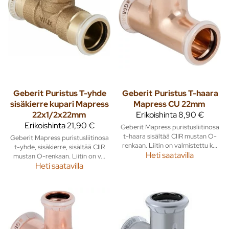
Geberit
Puristus T-yhde
Geberit
Puristus T-haara
sisäkierre kupari Mapress
Mapress CU 22mm
22x1/2x22mm
Erikoishinta
8,90 €
Erikoishinta
21,90 €
Geberit Mapress puristusliitinosa
t-haara sisältää CIIR mustan O-
Geberit Mapress puristusliitinosa
renkaan. Liitin on valmistettu k...
t-yhde, sisäkierre, sisältää CIIR
Heti saatavilla
mustan O-renkaan. Liitin on v...
Heti saatavilla