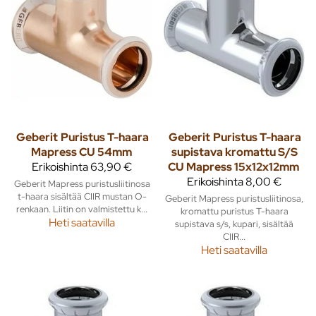
Geberit
Puristus T-haara
Geberit
Puristus T-haara
Mapress CU 54mm
supistava kromattu S/S
Erikoishinta
63,90 €
CU Mapress 15x12x12mm
Erikoishinta
8,00 €
Geberit Mapress puristusliitinosa
t-haara sisältää CIIR mustan O-
Geberit Mapress puristusliitinosa,
renkaan. Liitin on valmistettu k...
kromattu puristus T-haara
Heti saatavilla
supistava s/s, kupari, sisältää
CIIR...
Heti saatavilla