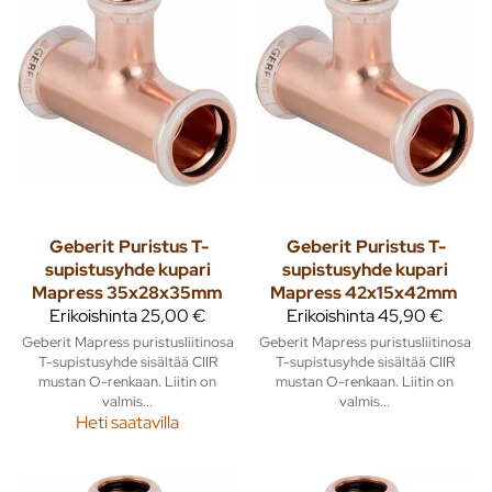
Geberit
Puristus T-
Geberit
Puristus T-
supistusyhde kupari
supistusyhde kupari
Mapress 35x28x35mm
Mapress 42x15x42mm
Erikoishinta
25,00 €
Erikoishinta
45,90 €
Geberit Mapress puristusliitinosa
Geberit Mapress puristusliitinosa
T-supistusyhde sisältää CIIR
T-supistusyhde sisältää CIIR
mustan O-renkaan. Liitin on
mustan O-renkaan. Liitin on
valmis...
valmis...
Heti saatavilla