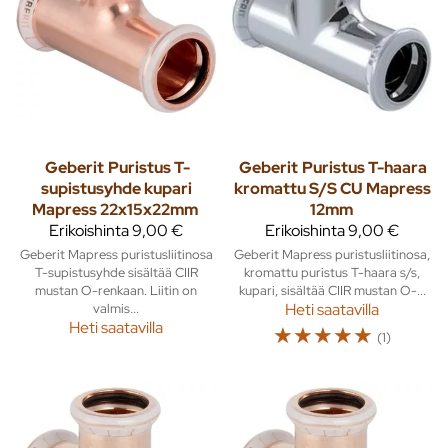
Geberit
Puristus T-
Geberit
Puristus T-haara
supistusyhde kupari
kromattu S/S CU Mapress
Mapress 22x15x22mm
12mm
Erikoishinta
9,00 €
Erikoishinta
9,00 €
Geberit Mapress puristusliitinosa
Geberit Mapress puristusliitinosa,
T-supistusyhde sisältää CIIR
kromattu puristus T-haara s/s,
mustan O-renkaan. Liitin on
kupari, sisältää CIIR mustan O-...
valmis...
Heti saatavilla
Heti saatavilla
☆
☆
☆
☆
☆
(1)