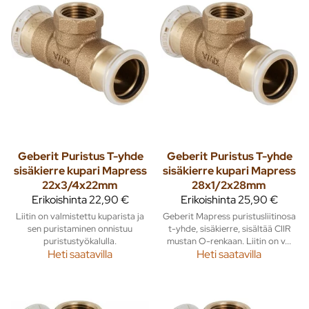
Geberit
Puristus T-yhde
Geberit
Puristus T-yhde
sisäkierre kupari Mapress
sisäkierre kupari Mapress
22x3/4x22mm
28x1/2x28mm
Erikoishinta
22,90 €
Erikoishinta
25,90 €
Liitin on valmistettu kuparista ja
Geberit Mapress puristusliitinosa
sen puristaminen onnistuu
t-yhde, sisäkierre, sisältää CIIR
puristustyökalulla.
mustan O-renkaan. Liitin on v...
Heti saatavilla
Heti saatavilla