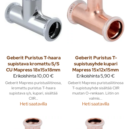
Geberit
Puristus T-haara
Geberit
Puristus T-
supistava kromattu S/S
supistusyhde kupari
CU Mapress 18x15x18mm
Mapress 15x12x15mm
Erikoishinta
10,00 €
Erikoishinta
5,90 €
Geberit Mapress puristusliitinosa,
Geberit Mapress puristusliitinosa
kromattu puristus T-haara
T-supistusyhde sisältää CIIR
supistava s/s, kupari, sisältää
mustan O-renkaan. Liitin on
CIIR...
valmis...
Heti saatavilla
Heti saatavilla