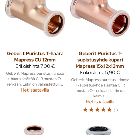
Geberit
Puristus T-haara
Geberit
Puristus T-
Mapress CU 12mm
supistusyhde kupari
Erikoishinta
7,00 €
Mapress 15x12x12mm
Erikoishinta
5,90 €
Geberit Mapress puristusliitinosa
t-haara sisältää CIIR mustan O-
Geberit Mapress puristusliitinosa
renkaan. Liitin on valmistettu k...
T-supistusyhde sisältää CIIR
Heti saatavilla
mustan O-renkaan. Liitin on
valmis...
Heti saatavilla
☆
☆
☆
☆
☆
(1)