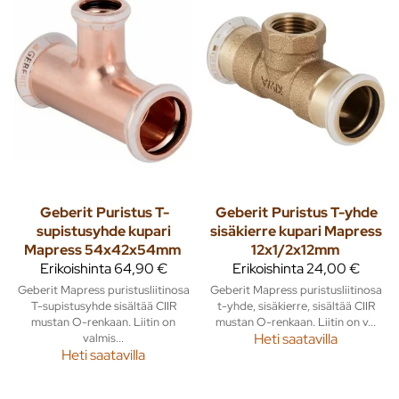
Geberit
Puristus T-
Geberit
Puristus T-yhde
supistusyhde kupari
sisäkierre kupari Mapress
Mapress 54x42x54mm
12x1/2x12mm
Erikoishinta
64,90 €
Erikoishinta
24,00 €
Geberit Mapress puristusliitinosa
Geberit Mapress puristusliitinosa
T-supistusyhde sisältää CIIR
t-yhde, sisäkierre, sisältää CIIR
mustan O-renkaan. Liitin on
mustan O-renkaan. Liitin on v...
valmis...
Heti saatavilla
Heti saatavilla