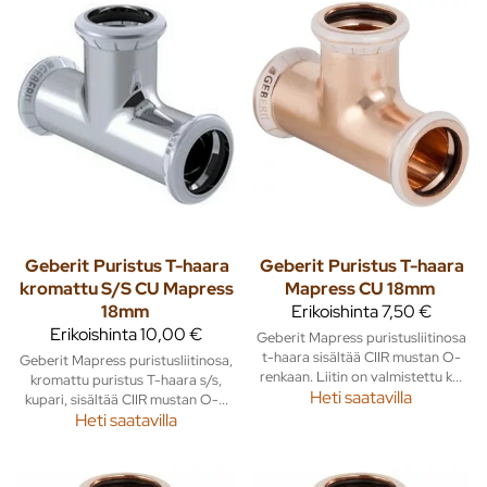
Geberit
Puristus T-haara
Geberit
Puristus T-haara
kromattu S/S CU Mapress
Mapress CU 18mm
18mm
Erikoishinta
7,50 €
Erikoishinta
10,00 €
Geberit Mapress puristusliitinosa
t-haara sisältää CIIR mustan O-
Geberit Mapress puristusliitinosa,
renkaan. Liitin on valmistettu k...
kromattu puristus T-haara s/s,
Heti saatavilla
kupari, sisältää CIIR mustan O-...
Heti saatavilla