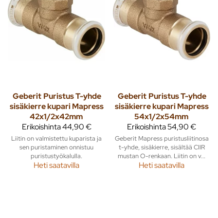
Geberit
Puristus T-yhde
Geberit
Puristus T-yhde
sisäkierre kupari Mapress
sisäkierre kupari Mapress
42x1/2x42mm
54x1/2x54mm
Erikoishinta
44,90 €
Erikoishinta
54,90 €
Liitin on valmistettu kuparista ja
Geberit Mapress puristusliitinosa
sen puristaminen onnistuu
t-yhde, sisäkierre, sisältää CIIR
puristustyökalulla.
mustan O-renkaan. Liitin on v...
Heti saatavilla
Heti saatavilla