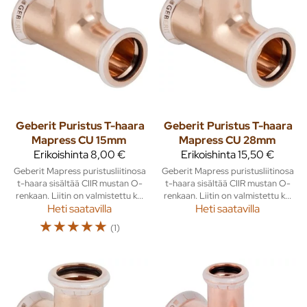
Geberit
Puristus T-haara
Geberit
Puristus T-haara
Mapress CU 15mm
Mapress CU 28mm
Erikoishinta
8,00 €
Erikoishinta
15,50 €
Geberit Mapress puristusliitinosa
Geberit Mapress puristusliitinosa
t-haara sisältää CIIR mustan O-
t-haara sisältää CIIR mustan O-
renkaan. Liitin on valmistettu k...
renkaan. Liitin on valmistettu k...
Heti saatavilla
Heti saatavilla
☆
☆
☆
☆
☆
(1)