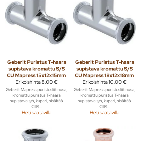
Geberit
Puristus T-haara
Geberit
Puristus T-haara
supistava kromattu S/S
supistava kromattu S/S
CU Mapress 15x12x15mm
CU Mapress 18x12x18mm
Erikoishinta
8,00 €
Erikoishinta
10,00 €
Geberit Mapress puristusliitinosa,
Geberit Mapress puristusliitinosa,
kromattu puristus T-haara
kromattu puristus T-haara
supistava s/s, kupari, sisältää
supistava s/s, kupari, sisältää
CIIR...
CIIR...
Heti saatavilla
Heti saatavilla