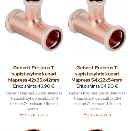
Geberit
Puristus T-
Geberit
Puristus T-
supistusyhde kupari
supistusyhde kupari
Mapress 42x35x42mm
Mapress 54x22x54mm
Erikoishinta
45,90 €
Erikoishinta
64,90 €
Geberit Mapress puristusliitinosa
Geberit Mapress puristusliitinosa
T-supistusyhde sisältää CIIR
T-supistusyhde sisältää CIIR
mustan O-renkaan. Liitin on
mustan O-renkaan. Liitin on
valmis...
valmis...
Heti saatavilla
Heti saatavilla