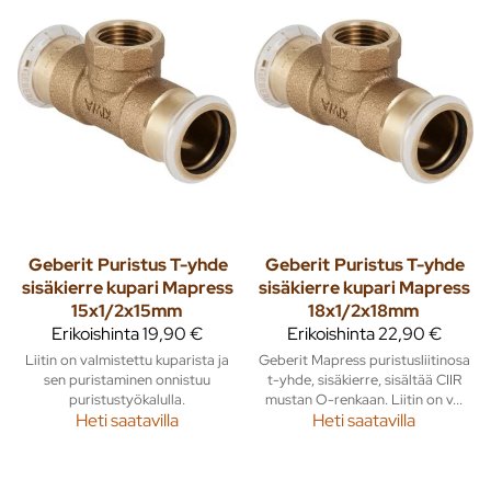
Geberit
Puristus T-yhde
Geberit
Puristus T-yhde
sisäkierre kupari Mapress
sisäkierre kupari Mapress
15x1/2x15mm
18x1/2x18mm
Erikoishinta
19,90 €
Erikoishinta
22,90 €
Liitin on valmistettu kuparista ja
Geberit Mapress puristusliitinosa
sen puristaminen onnistuu
t-yhde, sisäkierre, sisältää CIIR
puristustyökalulla.
mustan O-renkaan. Liitin on v...
Heti saatavilla
Heti saatavilla