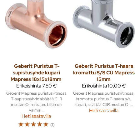
Geberit
Puristus T-
Geberit
Puristus T-haara
supistusyhde kupari
kromattu S/S CU Mapress
Mapress 18x15x18mm
15mm
Erikoishinta
7,50 €
Erikoishinta
10,00 €
Geberit Mapress puristusliitinosa
Geberit Mapress puristusliitinosa,
T-supistusyhde sisältää CIIR
kromattu puristus T-haara s/s,
mustan O-renkaan. Liitin on
kupari, sisältää CIIR mustan O-...
valmis...
Heti saatavilla
Heti saatavilla
☆
☆
☆
☆
☆
(1)