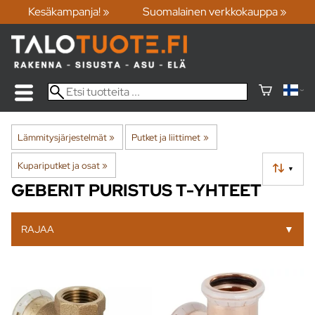
Kesäkampanja! »
Suomalainen verkkokauppa »
Lämmitysjärjestelmät
‪»
Putket ja liittimet
‪»
Kupariputket ja osat
‪»
▼
GEBERIT PURISTUS T-YHTEET
RAJAA
▼