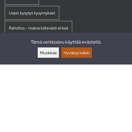
Usein kysytyt kysymykset
Rahoitus - maksa kätevästi erissä
Tämä verkkosivu käyttää evästeitä.
Palautukset
Muokkaa
Hyväksy kaikki