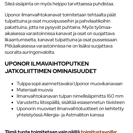
Sileä sisäpinta on myös helppo tarvittaessa puhdistaa.
Uponor ilmanvaihtokanavat toimitetaan tehtaalta päät
tulpattuina ja osat muovipusseihin ja pahvilaatikoihin
pakattuina, jotta ne pysyvät puhtaina. Myös työmaa-
aikaisessa varastoinnissa kanavat ja osat on suojattava
likaantumiselta, kanavat tulpattuina ja osat pusseissaan.
Pitkäaikaisessa varastoinnissa ne on lisäksi suojattava
suoralta auringonvalolta.
UPONOR ILMAVAIHTOPUTKEN
JATKOLIITTIMEN OMINAISUUDET
Tulppa sopii asennettavaksi Uponor muovikanavaan
Materiaali muovia
Ilmanvaihtokanavan tulpan nimellisläpimitta 160 mm
Varustettu liitospäillä, sisältää esiasennetun tiivisteen
Uponorin muoviset ilmanvaihtotuotteet on kehitetty
yhteistyössä Allergia- ja Astmaliiton kanssa
Tämä tuote toimitetaan vain näillä
toimitustavoilla
: