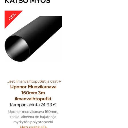
KATSO MYÖS
-25%
Muoviset ilmanvaihtoputket ja osat
‪»
Uponor
Muovikanava
160mm 3m
ilmanvaihtoputki
Kampanjahinta
74,93 €
Uponor muovikanava 160mm,
raaka-aineena on hajuton ja
myrkytön polypropeeni
Heti saatavilla