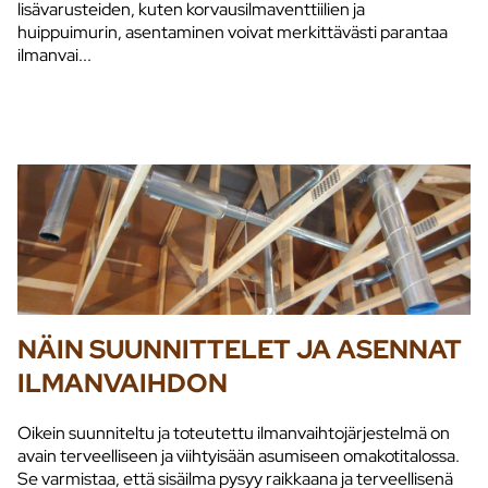
lisävarusteiden, kuten korvausilmaventtiilien ja
huippuimurin, asentaminen voivat merkittävästi parantaa
ilmanvai...
NÄIN SUUNNITTELET JA ASENNAT
ILMANVAIHDON
Oikein suunniteltu ja toteutettu ilmanvaihtojärjestelmä on
avain terveelliseen ja viihtyisään asumiseen omakotitalossa.
Se varmistaa, että sisäilma pysyy raikkaana ja terveellisenä