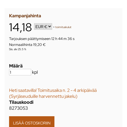
Kampanjahinta
14,18
+
toimituskulut
Tarjouksen päättymiseen
12 h 44 m 36 s
Normaalihinta 19,20 €
Sis. alv 25.5 %
Määrä
kpl
Heti saatavilla! Toimitusaika n. 2 - 4 arkipäivää
(Syrjäseuduille harvennettu jakelu)
Tilauskoodi
8273053