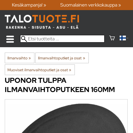
Kesäkampanja! »
Suomalainen verkkokauppa »
Ilmanvaihto
‪»
Ilmanvaihtoputket ja osat
‪»
Muoviset ilmanvaihtoputket ja osat
‪»
UPONOR
TULPPA
ILMANVAIHTOPUTKEEN 160MM