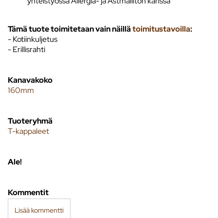
yhteistyössä Allergia- ja Astmaliiton kanssa
Tämä tuote toimitetaan vain näillä
toimitustavoilla
:
- Kotiinkuljetus
- Erillisrahti
Kanavakoko
160mm
Tuoteryhmä
T-kappaleet
Ale!
Kommentit
Lisää kommentti