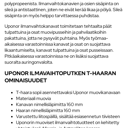
polypropeenista. Ilmanvaihtokanavien ja osien sisäpinta on
sileä ja antistaattinen, joten ne eivät kerää likaa ja pölyä. Sileä
sisäpinta on myös helppo tarvittaessa puhdistaa.
Uponor ilmanvaihtokanavat toimitetaan tehtaalta päät
tulpattuina ja osat muovipusseihin ja pahvilaatikoihin
pakattuina, jotta ne pysyvät puhtaina. Myös työmaa-
aikaisessa varastoinnissa kanavat ja osat on suojattava
likaantumiselta, kanavat tulpattuina ja osat pusseissaan.
Pitkäaikaisessa varastoinnissa ne on lisäksi suojattava
suoralta auringonvalolta.
UPONOR ILMAVAIHTOPUTKEN T-HAARAN
OMINAISUUDET
T-haara sopii asennettavaksi Uponor muovikanavaan
Materiaali muovia
Kanavan nimellisläpimitta 160 mm
Haaran nimellisläpimitta 160 mm
Varustettu liitospäillä, sisältää esiasennetun tiivisteen
Uponorin muoviset ilmanvaihtotuotteet on kehitetty