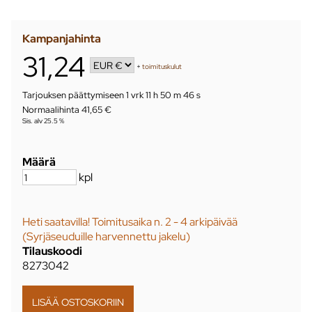
Kampanjahinta
31,24
+
toimituskulut
Tarjouksen päättymiseen
1 vrk 11 h 50 m 46 s
Normaalihinta 41,65 €
Sis. alv 25.5 %
Määrä
kpl
Heti saatavilla! Toimitusaika n. 2 - 4 arkipäivää
(Syrjäseuduille harvennettu jakelu)
Tilauskoodi
8273042