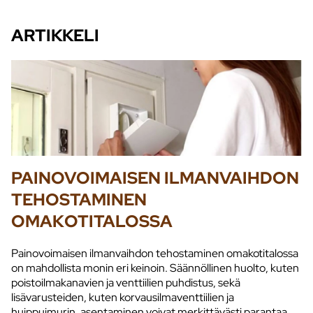
ARTIKKELI
PAINOVOIMAISEN ILMANVAIHDON
TEHOSTAMINEN
OMAKOTITALOSSA
Painovoimaisen ilmanvaihdon tehostaminen omakotitalossa
on mahdollista monin eri keinoin. Säännöllinen huolto, kuten
poistoilmakanavien ja venttiilien puhdistus, sekä
lisävarusteiden, kuten korvausilmaventtiilien ja
huippuimurin, asentaminen voivat merkittävästi parantaa