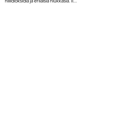
hiilidioksidia ja erilaisia hiukkasia. Il...