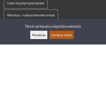
Usein kysytyt kysymykset
Rahoitus - maksa kätevästi erissä
Tämä verkkosivu käyttää evästeitä.
Palautukset
Muokkaa
Hyväksy kaikki