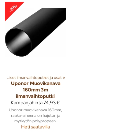
-25%
Muoviset ilmanvaihtoputket ja osat
‪»
Uponor
Muovikanava
160mm 3m
ilmanvaihtoputki
Kampanjahinta
74,93 €
Uponor muovikanava 160mm,
raaka-aineena on hajuton ja
myrkytön polypropeeni
Heti saatavilla