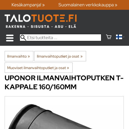
Kesäkampanja! »
Suomalainen verkkokauppa »
Ilmanvaihto
‪»
Ilmanvaihtoputket ja osat
‪»
Muoviset ilmanvaihtoputket ja osat
‪»
UPONOR
ILMANVAIHTOPUTKEN T-
KAPPALE 160/160MM