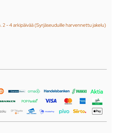
n. 2 - 4 arkipäivää (Syrjäseuduille harvennettu jakelu)