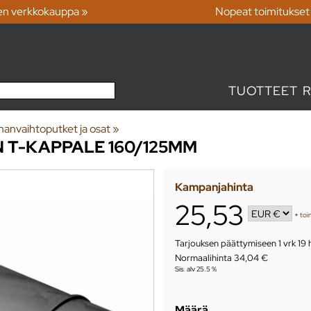
en verkkokauppa »
Nopeat toimitukset
TUOTTEET
manvaihtoputket ja osat
‪»
 T-KAPPALE 160/125MM
Kampanjahinta
25,53
+
toi
Tarjouksen päättymiseen
1 vrk 19
Normaalihinta 34,04 €
Sis. alv 25.5 %
Määrä