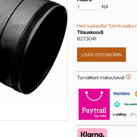
kpl
Heti saatavilla! Toimitusaika 
Tilauskoodi
8273041
Turvalliset maksutavat