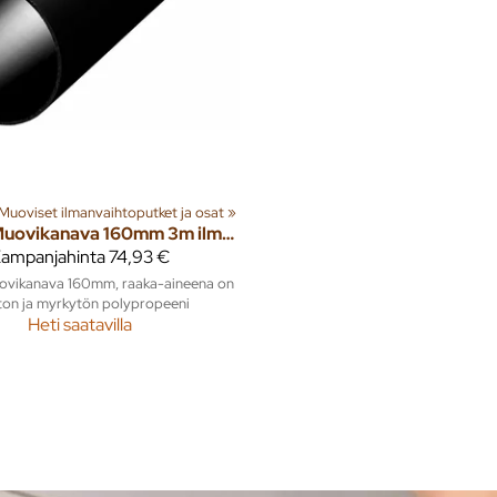
Muoviset ilmanvaihtoputket ja osat
‪»
Muovikanava 160mm 3m ilmanvaihtoputki
ampanjahinta
74,93 €
vikanava 160mm, raaka-aineena on
ton ja myrkytön polypropeeni
Heti saatavilla