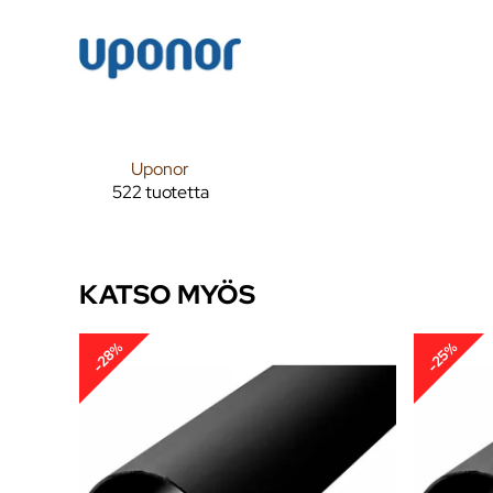
Uponor
522 tuotetta
KATSO MYÖS
-28%
-25%