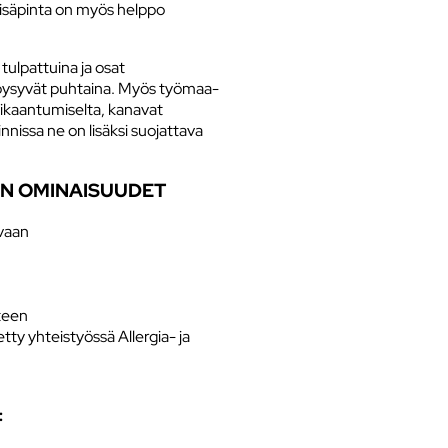
ä sisäpinta on myös helppo
ulpattuina ja osat
e pysyvät puhtaina. Myös työmaa-
 likaantumiselta, kanavat
nnissa ne on lisäksi suojattava
N OMINAISUUDET
vaan
steen
ty yhteistyössä Allergia- ja
: