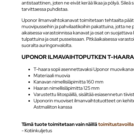
antistaattinen, joten ne eivät kerää likaa ja pölyä. Sile
tarvittaessa puhdistaa.
Uponor ilmanvaihtokanavat toimitetaan tehtaalta päät t
muovipusseihin ja pahvilaatikoihin pakattuina, jotta n
aikaisessa varastoinnissa kanavat ja osat on suojattava
tulpattuina ja osat pusseissaan. Pitkäaikaisessa varastoi
suoralta auringonvalolta.
UPONOR ILMAVAIHTOPUTKEN T-HAARA
T-haara sopii asennettavaksi Uponor muovikana
Materiaali muovia
Kanavan nimellisläpimitta 160 mm
Haaran nimellisläpimitta 125 mm
Varustettu liitospäillä, sisältää esiasennetun tiivi
Uponorin muoviset ilmanvaihtotuotteet on kehitet
Astmaliiton kanssa
Tämä tuote toimitetaan vain näillä
toimitustavoilla
- Kotiinkuljetus