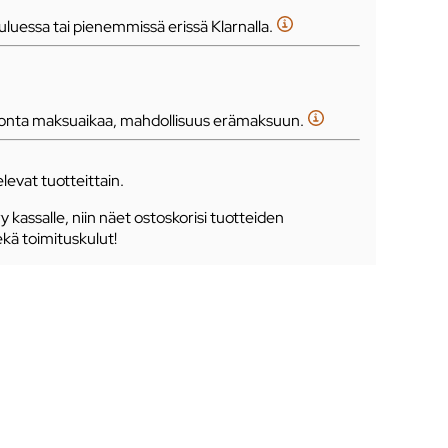
luessa tai pienemmissä erissä Klarnalla.
tonta maksuaikaa, mahdollisuus erämaksuun.
levat tuotteittain.
ry kassalle, niin näet ostoskorisi tuotteiden
ekä toimituskulut!