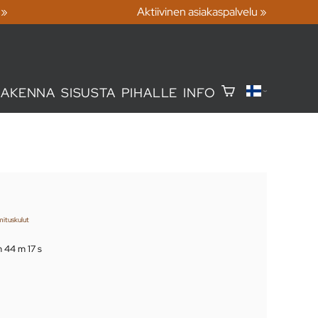
 »
Aktiivinen asiakaspalvelu »
RAKENNA
SISUSTA
PIHALLE
INFO
mituskulut
 h 44 m 15 s