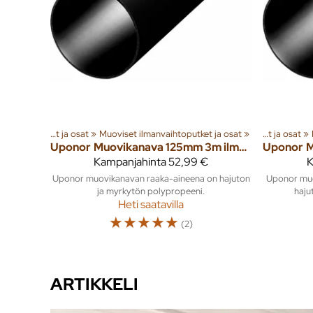
oteryhmiä ja tuotteita
Ilmanvaihtoputket ja osat
‪»
‪»
Rakenna
Muoviset ilmanvaihtoputket ja osat
‪»
Ilmanvaihto
‪»
‪»
Ilmanvaihtoputket ja osat
‪»
Uponor
Muovikanava 125mm 3m ilmavaihtoputki
Uponor
Kampanjahinta
52,99 €
K
Uponor muovikanavan raaka-aineena on hajuton
Uponor muo
ja myrkytön polypropeeni.
haju
Heti saatavilla
☆
☆
☆
☆
☆
(2)
ARTIKKELI