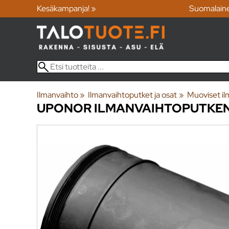
Kesäkampanja! »
Suomalain
Ilmanvaihto
‪»
Ilmanvaihtoputket ja osat
‪»
Muoviset il
UPONOR
ILMANVAIHTOPUTKEN