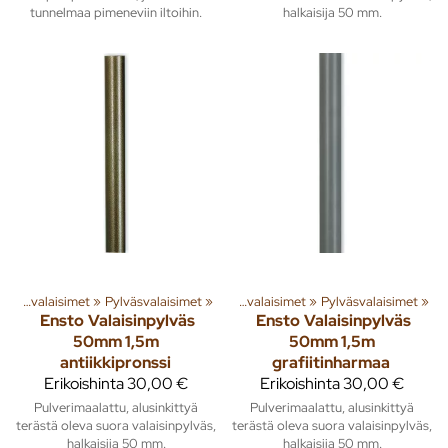
tunnelmaa pimeneviin iltoihin.
halkaisija 50 mm.
ita
»
‪»
Rakenna
Ulkovalaisimet
‪»
Valaisimet ja lamput
‪»
Pylväsvalaisimet
‪»
‪»
Ulkovalaisimet
‪»
Pylväsvalaisimet
‪»
Ensto
Valaisinpylväs
Ensto
Valaisinpylväs
50mm 1,5m
50mm 1,5m
antiikkipronssi
grafiitinharmaa
Erikoishinta
30,00 €
Erikoishinta
30,00 €
Pulverimaalattu, alusinkittyä
Pulverimaalattu, alusinkittyä
terästä oleva suora valaisinpylväs,
terästä oleva suora valaisinpylväs,
halkaisija 50 mm.
halkaisija 50 mm.