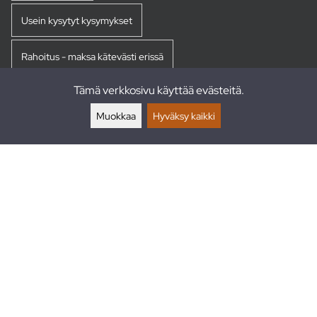
Usein kysytyt kysymykset
Rahoitus - maksa kätevästi erissä
Tämä verkkosivu käyttää evästeitä.
Palautukset
Muokkaa
Hyväksy kaikki