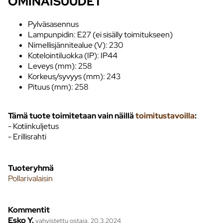
OMINAISUUDET
Pylväsasennus
Lampunpidin: E27 (ei sisälly toimitukseen)
Nimellisjännitealue (V): 230
Kotelointiluokka (IP): IP44
Leveys (mm): 258
Korkeus/syvyys (mm): 243
Pituus (mm): 258
Tämä tuote toimitetaan vain näillä
toimitustavoilla
:
- Kotiinkuljetus
- Erillisrahti
Tuoteryhmä
Pollarivalaisin
Kommentit
Esko Y.
vahvistettu ostaja, 20.3.2024