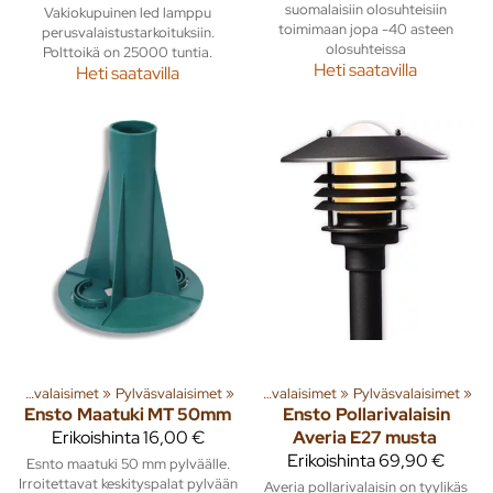
suomalaisiin olosuhteisiin
Vakiokupuinen led lamppu
toimimaan jopa -40 asteen
perusvalaistustarkoituksiin.
olosuhteissa
Polttoikä on 25000 tuntia.
Heti saatavilla
Heti saatavilla
ita
»
‪»
Rakenna
Ulkovalaisimet
‪»
Valaisimet ja lamput
‪»
Pylväsvalaisimet
‪»
‪»
Ulkovalaisimet
‪»
Pylväsvalaisimet
‪»
Ensto
Maatuki MT 50mm
Ensto
Pollarivalaisin
Erikoishinta
16,00 €
Averia E27 musta
Erikoishinta
69,90 €
Esnto maatuki 50 mm pylväälle.
Irroitettavat keskityspalat pylvään
Averia pollarivalaisin on tyylikäs