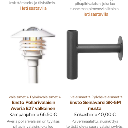
keskittämiseksi ja tiivistämis...
pihapiirivalaisin, joka luo
Heti saatavilla
tunnelmaa pimeneviin iltoihin.
Heti saatavilla
ita
»
‪»
Rakenna
Ulkovalaisimet
‪»
Valaisimet ja lamput
‪»
Pylväsvalaisimet
‪»
‪»
Ulkovalaisimet
‪»
Pylväsvalaisimet
‪»
Ensto
Pollarivalaisin
Ensto
Seinävarsi SK-5M
Averia E27 valkoinen
musta
Kampanjahinta
66,50 €
Erikoishinta
40,00 €
Averia pollarivalaisin on tyylikäs
Pulverimaalattu, alusinkittyä
pihapiirivalaisin, joka luo
terästä oleva suora valaisinpylväs,