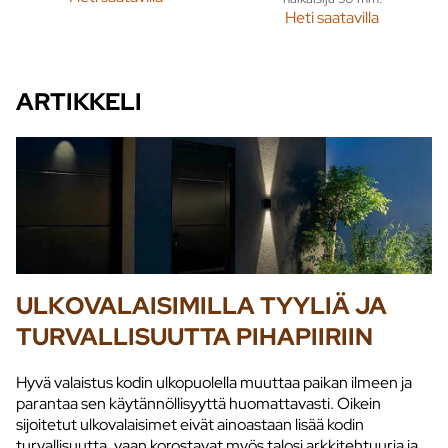
Heti saatavilla
ARTIKKELI
ULKOVALAISIMILLA TYYLIÄ JA
TURVALLISUUTTA PIHAPIIRIIN
Hyvä valaistus kodin ulkopuolella muuttaa paikan ilmeen ja
parantaa sen käytännöllisyyttä huomattavasti. Oikein
sijoitetut ulkovalaisimet eivät ainoastaan lisää kodin
turvallisuutta, vaan korostavat myös talosi arkkitehtuuria ja