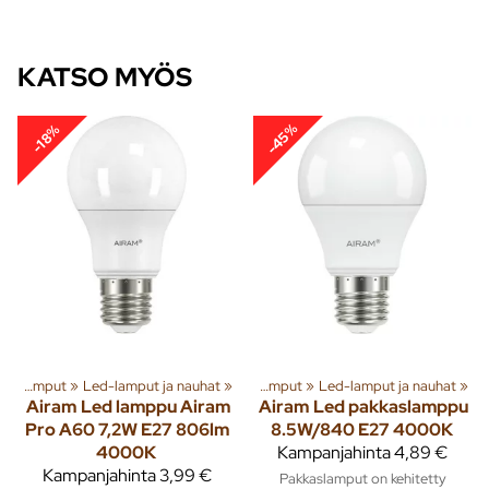
KATSO MYÖS
-45%
-18%
iä ja tuotteita
Valaisimet ja lamput
‪»
Led-lamput ja nauhat
‪»
Rakenna
‪»
‪»
Valaisimet ja lamput
‪»
Led-lamput ja nauhat
‪»
Airam
Led lamppu Airam
Airam
Led pakkaslamppu
Pro A60 7,2W E27 806lm
8.5W/840 E27 4000K
4000K
Kampanjahinta
4,89 €
Kampanjahinta
3,99 €
Pakkaslamput on kehitetty