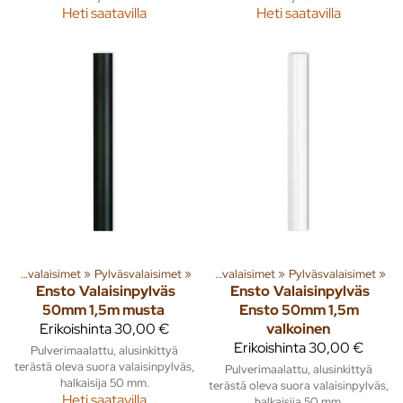
Heti saatavilla
Heti saatavilla
ita
»
‪»
Rakenna
Ulkovalaisimet
‪»
Valaisimet ja lamput
‪»
Pylväsvalaisimet
‪»
‪»
Ulkovalaisimet
‪»
Pylväsvalaisimet
‪»
Ensto
Valaisinpylväs
Ensto
Valaisinpylväs
50mm 1,5m musta
Ensto 50mm 1,5m
Erikoishinta
30,00 €
valkoinen
Erikoishinta
30,00 €
Pulverimaalattu, alusinkittyä
terästä oleva suora valaisinpylväs,
Pulverimaalattu, alusinkittyä
halkaisija 50 mm.
terästä oleva suora valaisinpylväs,
Heti saatavilla
halkaisija 50 mm.