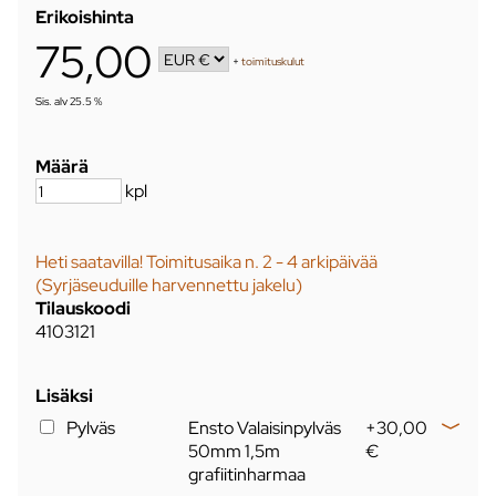
Erikoishinta
75,00
+
toimituskulut
Sis. alv 25.5 %
Määrä
kpl
Heti saatavilla! Toimitusaika n. 2 - 4 arkipäivää
(Syrjäseuduille harvennettu jakelu)
Tilauskoodi
4103121
Lisäksi
Pylväs
Ensto Valaisinpylväs
+30,00
50mm 1,5m
€
grafiitinharmaa