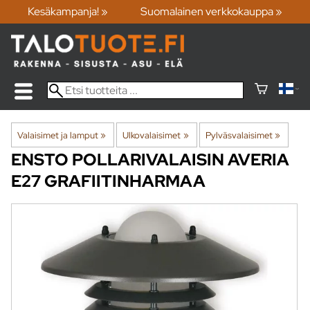
Kesäkampanja! »
Suomalainen verkkokauppa »
Valaisimet ja lamput
‪»
Ulkovalaisimet
‪»
Pylväsvalaisimet
‪»
ENSTO
POLLARIVALAISIN AVERIA
E27 GRAFIITINHARMAA