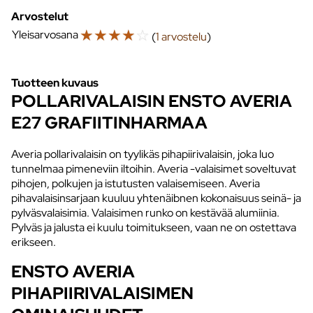
Arvostelut
☆
☆
☆
☆
☆
Yleisarvosana
(
1 arvostelu
)
Tuotteen kuvaus
POLLARIVALAISIN ENSTO AVERIA
E27 GRAFIITINHARMAA
Averia pollarivalaisin on tyylikäs pihapiirivalaisin, joka luo
tunnelmaa pimeneviin iltoihin. Averia -valaisimet soveltuvat
pihojen, polkujen ja istutusten valaisemiseen. Averia
pihavalaisinsarjaan kuuluu yhtenäibnen kokonaisuus seinä- ja
pylväsvalaisimia. Valaisimen runko on kestävää alumiinia.
Pylväs ja jalusta ei kuulu toimitukseen, vaan ne on ostettava
erikseen.
ENSTO AVERIA
PIHAPIIRIVALAISIMEN