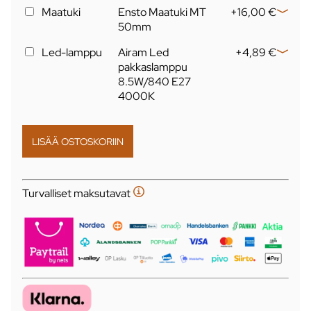
Maatuki
Ensto Maatuki MT
+16,00 €
50mm
Led-lamppu
Airam Led
+4,89 €
pakkaslamppu
8.5W/840 E27
4000K
Turvalliset maksutavat