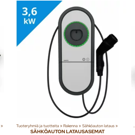
‪»
Tuoteryhmiä ja tuotteita
‪»
Rakenna
‪»
Sähköauton lataus
‪»
Tuoteryhmiä ja tuo
SÄHKÖAUTON LATAUSASEMAT