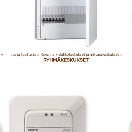
‪»
Tuoteryhmiä ja tuotteita
‪»
Rakenna
‪»
Sähkökeskukset ja mittauskeskukset
‪»
RYHMÄKESKUKSET