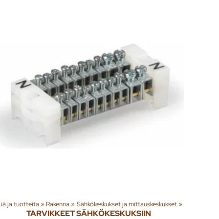
tteita
‪»
Rakenna
‪»
Sähkökeskukset ja mittauskeskukset
‪»
TARVIKKEET SÄHKÖKESKUKSIIN