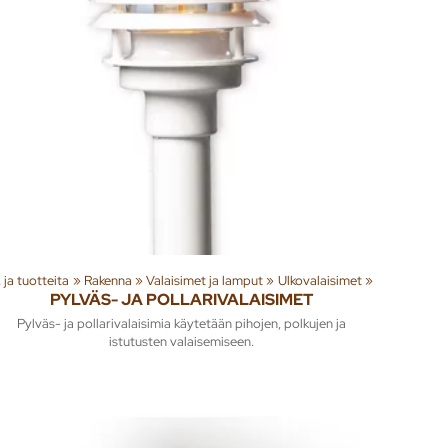
teita
‪»
Rakenna
‪»
Valaisimet ja lamput
‪»
Ulkovalaisimet
‪»
PYLVÄS- JA POLLARIVALAISIMET
Pylväs- ja pollarivalaisimia käytetään pihojen, polkujen ja
istutusten valaisemiseen.