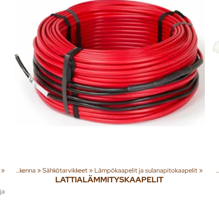
ta
‪»
‪»
Rakenna
‪»
Sähkötarvikkeet
‪»
Lämpökaapelit ja sulanapitokaapelit
‪»
Tuoteryhmiä ja tuot
LATTIALÄMMITYSKAAPELIT
ja