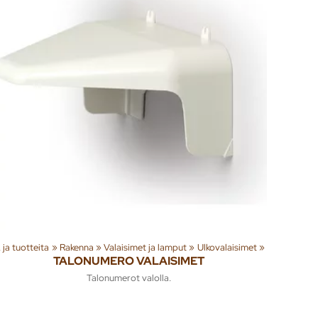
teita
‪»
Rakenna
‪»
Valaisimet ja lamput
‪»
Ulkovalaisimet
‪»
TALONUMERO VALAISIMET
Talonumerot valolla.