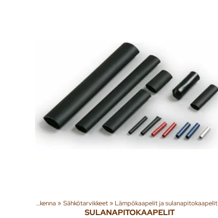
tuotteita
‪»
Rakenna
‪»
Sähkötarvikkeet
‪»
Lämpökaapelit ja sulanapitokaapelit
SULANAPITOKAAPELIT