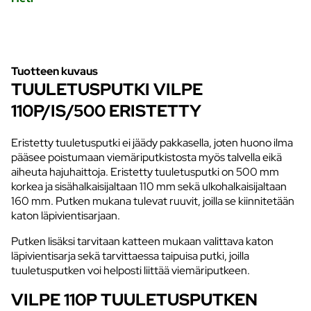
Tuotteen kuvaus
TUULETUSPUTKI VILPE
110P/IS/500 ERISTETTY
Eristetty tuuletusputki ei jäädy pakkasella, joten huono ilma
pääsee poistumaan viemäriputkistosta myös talvella eikä
aiheuta hajuhaittoja. Eristetty tuuletusputki on 500 mm
korkea ja sisähalkaisijaltaan 110 mm sekä ulkohalkaisijaltaan
160 mm. Putken mukana tulevat ruuvit, joilla se kiinnitetään
katon läpivientisarjaan.
Putken lisäksi tarvitaan katteen mukaan valittava katon
läpivientisarja sekä tarvittaessa taipuisa putki, joilla
tuuletusputken voi helposti liittää viemäriputkeen.
VILPE 110P TUULETUSPUTKEN