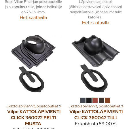
Sopii Vilpe P-sarjan poistoputkille
Läpivientisarja sopii
ja huippuimureille, joiden halkaisija
jälkiasennettavaksi läpivienniksi
on 75-160mm.
rivipeltikatolle (konesaumatulle
Heti saatavilla
katolle)...
Heti saatavilla
a
‪»
Rakenna
Huippuimurit, kattoläpiviennit, poistoputket
‪»
Ilmanvaihto
‪»
‪»
Huippuimurit, kattoläpiviennit, poistoputket
‪»
Vilpe
KATTOLÄPIVIENTI
Vilpe
KATTOLÄPIVIENTI
CLICK 360022 PELTI
CLICK 360042 TIILI
MUSTA
Erikoishinta
89,00 €