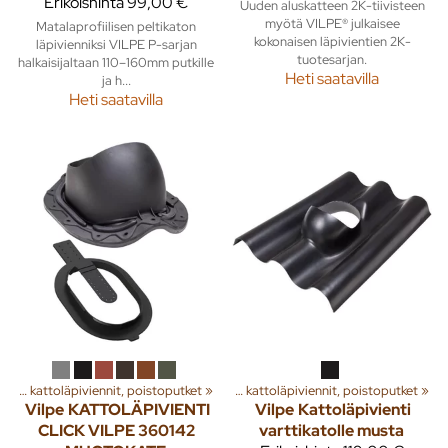
Erikoishinta
99,00 €
Uuden aluskatteen 2K-tiivisteen
myötä VILPE® julkaisee
Matalaprofiilisen peltikaton
kokonaisen läpivientien 2K-
läpivienniksi VILPE P-sarjan
tuotesarjan.
halkaisijaltaan 110–160mm putkille
Heti saatavilla
ja h...
Heti saatavilla
a
‪»
Rakenna
Huippuimurit, kattoläpiviennit, poistoputket
‪»
Ilmanvaihto
‪»
‪»
Huippuimurit, kattoläpiviennit, poistoputket
‪»
Vilpe
KATTOLÄPIVIENTI
Vilpe
Kattoläpivienti
CLICK VILPE 360142
varttikatolle musta