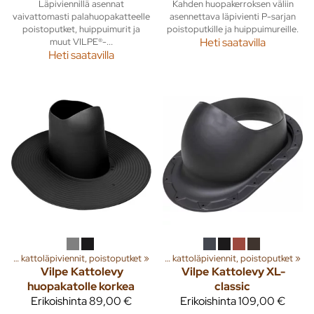
Läpiviennillä asennat
Kahden huopakerroksen väliin
vaivattomasti palahuopakatteelle
asennettava läpivienti P-sarjan
poistoputket, huippuimurit ja
poistoputkille ja huippuimureille.
muut VILPE®-...
Heti saatavilla
Heti saatavilla
a
‪»
Rakenna
Huippuimurit, kattoläpiviennit, poistoputket
‪»
Ilmanvaihto
‪»
‪»
Huippuimurit, kattoläpiviennit, poistoputket
‪»
Vilpe
Kattolevy
Vilpe
Kattolevy XL-
huopakatolle korkea
classic
Erikoishinta
89,00 €
Erikoishinta
109,00 €