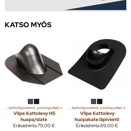
KATSO MYÖS
a
‪»
Rakenna
Huippuimurit, kattoläpiviennit, poistoputket
‪»
Ilmanvaihto
‪»
‪»
Huippuimurit, kattoläpiviennit, poistoputket
‪»
Vilpe
Kattolevy HS
Vilpe
Kattolevy
huopa/slate
huopakate läpivienti
Erikoishinta
79,00 €
Erikoishinta
69,00 €