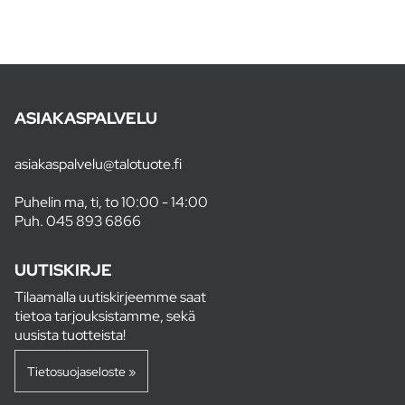
ASIAKASPALVELU
asiakaspalvelu@talotuote.fi
Puhelin ma, ti, to 10:00 - 14:00
Puh.
045 893 6866
UUTISKIRJE
Tilaamalla uutiskirjeemme saat
tietoa tarjouksistamme, sekä
uusista tuotteista!
Tietosuojaseloste »