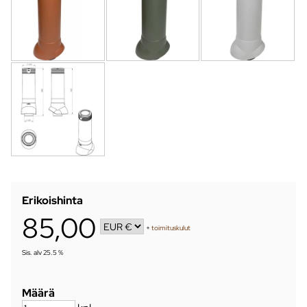
Erikoishinta
85,00
+
toimituskulut
Sis. alv 25.5 %
Määrä