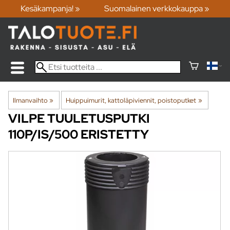
Kesäkampanja! »
Suomalainen verkkokauppa »
Ilmanvaihto
‪»
Huippuimurit, kattoläpiviennit, poistoputket
‪»
VILPE
TUULETUSPUTKI
110P/IS/500 ERISTETTY