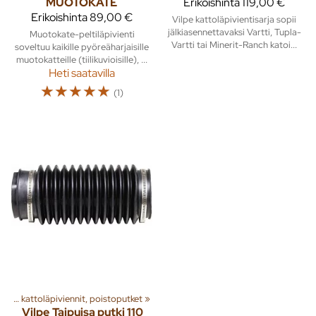
MUOTOKATE
Erikoishinta
119,00 €
Erikoishinta
89,00 €
Vilpe kattoläpivientisarja sopii
jälkiasennettavaksi Vartti, Tupla-
Muotokate-peltiläpivienti
Vartti tai Minerit-Ranch katoi...
soveltuu kaikille pyöreäharjaisille
muotokatteille (tiilikuvioisille), ...
Heti saatavilla
☆
☆
☆
☆
☆
(1)
Huippuimurit, kattoläpiviennit, poistoputket
‪»
Vilpe
Taipuisa putki 110