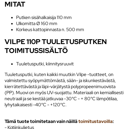
MITAT
Putken sisähalkaisija 110 mm
Ulkomitta Ø 160 mm
Korkeus kattopinnasta n. 500 mm
VILPE 110P TUULETUSPUTKEN
TOIMITUSSISÄLTÖ
Tuuletusputki, kiinnitysruuvit
Tuuletusputki, kuten kaikki muutkin Vilpe -tuotteet, on
valmistettu syöpymättömästä, sään- ja iskunkestävästä,
kierrätettävästä ja läpi-värjätystä polypropeenimuovista
(PP). Muovi on myös UV-suojattu. Materiaali on kemiallisesti
neutraali ja se kestää jatkuvaa -30°C - + 80°C lämpötilaa,
lyhytaikaisesti -40°C - +120°C.
Tämä tuote toimitetaan vain näillä
toimitustavoilla
:
- Kotiinkuljetus