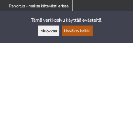
Rahoitus - maksa kätevästi erissä
Tämä verkkosivu käyttää evästeitä.
Palautukset
Muokkaa
Hyväksy kaikki