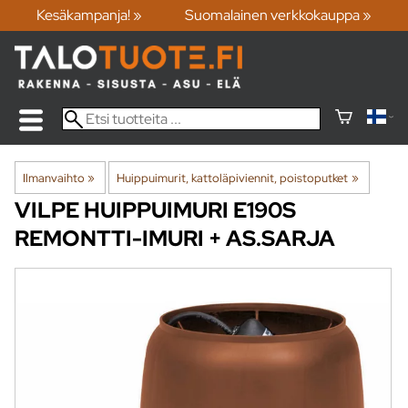
Kesäkampanja! »
Suomalainen verkkokauppa »
Ilmanvaihto
‪»
Huippuimurit, kattoläpiviennit, poistoputket
‪»
VILPE
HUIPPUIMURI E190S
REMONTTI-IMURI + AS.SARJA