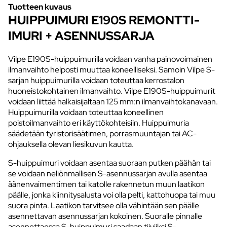
Tuotteen kuvaus
HUIPPUIMURI E190S REMONTTI-
IMURI + ASENNUSSARJA
Vilpe E190S-huippuimurilla voidaan vanha painovoimainen
ilmanvaihto helposti muuttaa koneelliseksi. Samoin Vilpe S-
sarjan huippuimurilla voidaan toteuttaa kerrostalon
huoneistokohtainen ilmanvaihto. Vilpe E190S-huippuimurit
voidaan liittää halkaisijaltaan 125 mm:n ilmanvaihtokanavaan.
Huippuimurilla voidaan toteuttaa koneellinen
poistoilmanvaihto eri käyttökohteisiin. Huippuimuria
säädetään tyristorisäätimen, porrasmuuntajan tai AC-
ohjauksella olevan liesikuvun kautta.
S-huippuimuri voidaan asentaa suoraan putken päähän tai
se voidaan neliönmallisen S-asennussarjan avulla asentaa
äänenvaimentimen tai katolle rakennetun muun laatikon
päälle, jonka kiinnitysalusta voi olla pelti, kattohuopa tai muu
suora pinta. Laatikon tarvitsee olla vähintään sen päälle
asennettavan asennussarjan kokoinen. Suoralle pinnalle
asennettaessa S-huippuimuri saadaan tiiviiksi S-