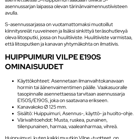
asennussarjan laipassa olevan tärinänvaimennustiivisteen
avulla.
S-asennussarjassa on vuotamattomaksi muotoillut
kiinnitysreiät ruuveineen ja lisäksi sinkittyä teräsohutlevyä
oleva liitosputki, jossa on huulitiiviste. Huulitiiviste varmistaa,
että liitosputken ja kanavan yhtymäkohta on ilmatiivis.
HUIPPUIMURI VILPE E190S
OMINAISUUDET
Käyttökohteet: Asennetaan ilmanvaihtokanavaan
hormin tai äänenvaimentimen päälle. Vaakasuoralle
tasopinnalle asennettaessa tarvitaan asennussarja
E150S/E190S, joka on saatavana erikseen.
Kanavakoko Ø 125 mm.
Sisältö: Huippuimuri, Asennus-, käyttö- ja huolto-ohje.
Värivaihtoehdot: Musta, ruskea, punainen,
tiilenpunainen, harmaa, vaaleanharmaa, vihreä.
Huippuimuri, kuten kaikki muutkin Vilpe -tuotteet, on