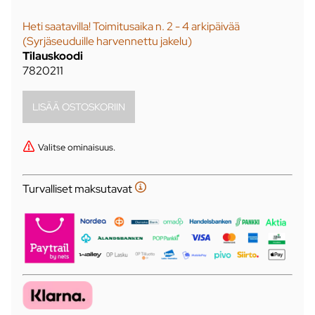
Heti saatavilla! Toimitusaika n. 2 - 4 arkipäivää
(Syrjäseuduille harvennettu jakelu)
Tilauskoodi
7820211
Valitse ominaisuus.
Turvalliset maksutavat