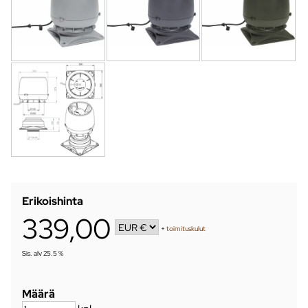
Erikoishinta
339,00
+
toimituskulut
Sis. alv 25.5 %
Määrä