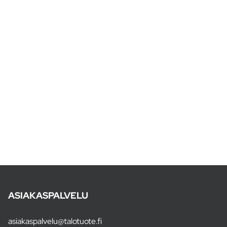
ASIAKASPALVELU
asiakaspalvelu@talotuote.fi