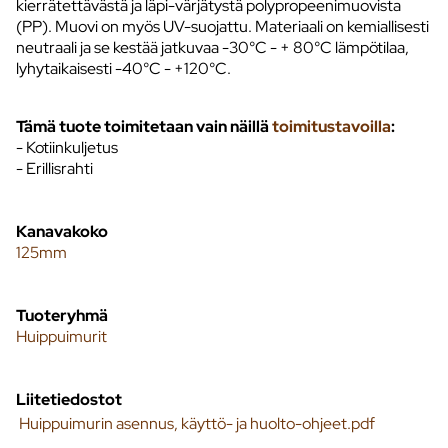
kierrätettävästä ja läpi-värjätystä polypropeenimuovista
(PP). Muovi on myös UV-suojattu. Materiaali on kemiallisesti
neutraali ja se kestää jatkuvaa -30°C - + 80°C lämpötilaa,
lyhytaikaisesti -40°C - +120°C.
Tämä tuote toimitetaan vain näillä
toimitustavoilla
:
- Kotiinkuljetus
- Erillisrahti
Kanavakoko
125mm
Tuoteryhmä
Huippuimurit
Liitetiedostot
Huippuimurin asennus, käyttö- ja huolto-ohjeet.pdf