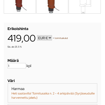
Erikoishinta
419,00
+
toimituskulut
Sis. alv 25.5 %
Määrä
kpl
Väri
Harmaa
Heti saatavilla! Toimitusaika n. 2 - 4 arkipäivää (Syrjäseuduille
harvennettu jakelu)