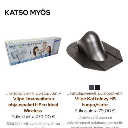
KATSO MYÖS
a
‪»
Rakenna
Huippuimurit, kattoläpiviennit, poistoputket
‪»
Ilmanvaihto
‪»
‪»
Huippuimurit, kattoläpiviennit, poistoputket
‪»
Vilpe
Ilmanvaihdon
Vilpe
Kattolevy HS
ohjauspaketti Eco Ideal
huopa/slate
Wireless
Erikoishinta
79,00 €
Erikoishinta
479,00 €
Läpiviennillä asennat
vaivattomasti palahuopakatteelle
Säätää tarvittavaa ilmanvaihtoa
poistoputket, huippuimurit ja