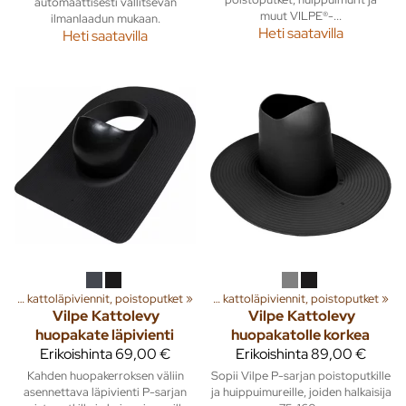
automaattisesti vallitsevan
muut VILPE®-...
ilmanlaadun mukaan.
Heti saatavilla
Heti saatavilla
a
‪»
Rakenna
Huippuimurit, kattoläpiviennit, poistoputket
‪»
Ilmanvaihto
‪»
‪»
Huippuimurit, kattoläpiviennit, poistoputket
‪»
Vilpe
Kattolevy
Vilpe
Kattolevy
huopakate läpivienti
huopakatolle korkea
Erikoishinta
69,00 €
Erikoishinta
89,00 €
Kahden huopakerroksen väliin
Sopii Vilpe P-sarjan poistoputkille
asennettava läpivienti P-sarjan
ja huippuimureille, joiden halkaisija