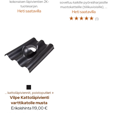
kokonaisen läpivientien 2K-
soveltuu kaikille pyöreäharjaisille
tuotesarjan.
muotokatteille (tiilikuvioisille), ...
Heti saatavilla
Heti saatavilla
☆
☆
☆
☆
☆
(1)
Huippuimurit, kattoläpiviennit, poistoputket
‪»
Vilpe
Kattoläpivienti
varttikatolle musta
Erikoishinta
119,00 €