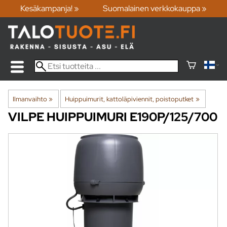
Kesäkampanja! »
Suomalainen verkkokauppa »
Ilmanvaihto
‪»
Huippuimurit, kattoläpiviennit, poistoputket
‪»
VILPE
HUIPPUIMURI E190P/125/700