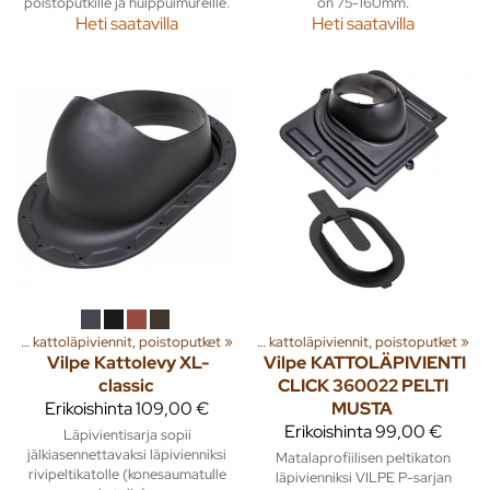
poistoputkille ja huippuimureille.
on 75-160mm.
Heti saatavilla
Heti saatavilla
a
‪»
Rakenna
Huippuimurit, kattoläpiviennit, poistoputket
‪»
Ilmanvaihto
‪»
‪»
Huippuimurit, kattoläpiviennit, poistoputket
‪»
Vilpe
Kattolevy XL-
Vilpe
KATTOLÄPIVIENTI
classic
CLICK 360022 PELTI
Erikoishinta
109,00 €
MUSTA
Erikoishinta
99,00 €
Läpivientisarja sopii
jälkiasennettavaksi läpivienniksi
Matalaprofiilisen peltikaton
rivipeltikatolle (konesaumatulle
läpivienniksi VILPE P-sarjan