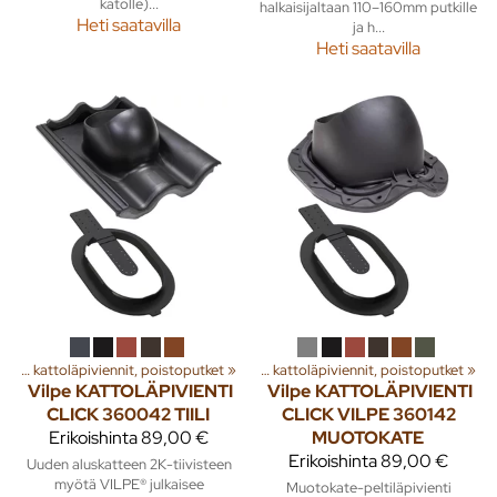
katolle)...
halkaisijaltaan 110–160mm putkille
Heti saatavilla
ja h...
Heti saatavilla
a
‪»
Rakenna
Huippuimurit, kattoläpiviennit, poistoputket
‪»
Ilmanvaihto
‪»
‪»
Huippuimurit, kattoläpiviennit, poistoputket
‪»
Vilpe
KATTOLÄPIVIENTI
Vilpe
KATTOLÄPIVIENTI
CLICK 360042 TIILI
CLICK VILPE 360142
Erikoishinta
89,00 €
MUOTOKATE
Erikoishinta
89,00 €
Uuden aluskatteen 2K-tiivisteen
myötä VILPE® julkaisee
Muotokate-peltiläpivienti