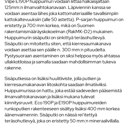
Vilpe E190P huippuimuri voidaan liittää halkaisijaltaan
125mm:n ilmanvaihtokanavaan. Läpiviennin kanssa se
voidaan asentaa lähes joka kattomateriaalille tavallisimpiin
kattokaltevuuksiin (alle 50 astetta). P-sarjan huippuimuri on
eristetty ja 700 mm korkea, mikä on Suomen
rakentamismääräyskokoelman (RakMK-D2) mukainen.
Huippuimurin sisäputki on sinkittyä teräsohutlevyä.
Sisäputki on mitoitettu siten, että kierresaumakanava
voidaan asettaa sen päälle n. 300 mm:n pituudelta.
Pystysuoraan asentaminen on siksi helppoa myös ahtaissa
ullakkotiloissa ja samalla saadaan mahdollisimman tukeva
rakenne.
Sisäputkessa on lisäksi huulitiiviste, jolla putken ja
kierresaumakanavan liitoskohta saadaan ilmatiiviiksi.
Huippuimurissa on hattu, joka estää sadeveden pääsemistä
ilmanvaihtokanavaan ja lisäksi mukana tulevat
kiinnitysruuvit. Eco 190P ja E190P huippuimureiden
runkoputken rakenteeseen sisältyy lisäksi 400 mm korkea
äänenvaimennin. Sisäputki on näissä rei’itettyä
teräsohutlevyä, joka on eristetty 50 mm:n mineraalivillalla.