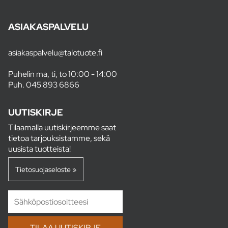
ASIAKASPALVELU
asiakaspalvelu@talotuote.fi
Puhelin ma, ti, to 10:00 - 14:00
Puh.
045 893 6866
UUTISKIRJE
Tilaamalla uutiskirjeemme saat
tietoa tarjouksistamme, sekä
uusista tuotteista!
Tietosuojaseloste »