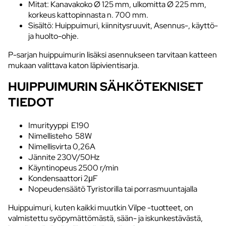
Mitat: Kanavakoko Ø 125 mm, ulkomitta Ø 225 mm,
korkeus kattopinnasta n. 700 mm.
Sisältö: Huippuimuri, kiinnitysruuvit, Asennus-, käyttö-
ja huolto-ohje.
P-sarjan huippuimurin lisäksi asennukseen tarvitaan katteen
mukaan valittava katon läpivientisarja.
HUIPPUIMURIN SÄHKÖTEKNISET
TIEDOT
Imurityyppi E190
Nimellisteho 58W
Nimellisvirta 0,26A
Jännite 230V/50Hz
Käyntinopeus 2500 r/min
Kondensaattori 2μF
Nopeudensäätö Tyristorilla tai porrasmuuntajalla
Huippuimuri, kuten kaikki muutkin Vilpe -tuotteet, on
valmistettu syöpymättömästä, sään- ja iskunkestävästä,