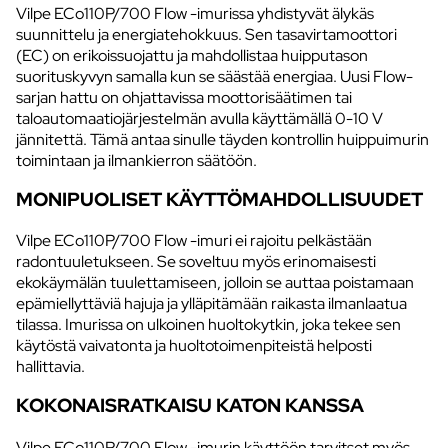
Vilpe ECo110P/700 Flow -imurissa yhdistyvät älykäs
suunnittelu ja energiatehokkuus. Sen tasavirtamoottori
(EC) on erikoissuojattu ja mahdollistaa huipputason
suorituskyvyn samalla kun se säästää energiaa. Uusi Flow-
sarjan hattu on ohjattavissa moottorisäätimen tai
taloautomaatiojärjestelmän avulla käyttämällä 0-10 V
jännitettä. Tämä antaa sinulle täyden kontrollin huippuimurin
toimintaan ja ilmankierron säätöön.
MONIPUOLISET KÄYTTÖMAHDOLLISUUDET
Vilpe ECo110P/700 Flow -imuri ei rajoitu pelkästään
radontuuletukseen. Se soveltuu myös erinomaisesti
ekokäymälän tuulettamiseen, jolloin se auttaa poistamaan
epämiellyttäviä hajuja ja ylläpitämään raikasta ilmanlaatua
tilassa. Imurissa on ulkoinen huoltokytkin, joka tekee sen
käytöstä vaivatonta ja huoltotoimenpiteistä helposti
hallittavia.
KOKONAISRATKAISU KATON KANSSA
Vilpe ECo110P/700 Flow -imurin käyttöön tarvitset myös