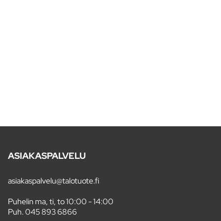
ASIAKASPALVELU
asiakaspalvelu@talotuote.fi
Puhelin ma, ti, to 10:00 - 14:00
Puh.
045 893 6866