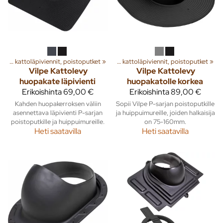
a
‪»
Rakenna
Huippuimurit, kattoläpiviennit, poistoputket
‪»
Ilmanvaihto
‪»
‪»
Huippuimurit, kattoläpiviennit, poistoputket
‪»
Vilpe
Kattolevy
Vilpe
Kattolevy
huopakate läpivienti
huopakatolle korkea
Erikoishinta
69,00 €
Erikoishinta
89,00 €
Kahden huopakerroksen väliin
Sopii Vilpe P-sarjan poistoputkille
asennettava läpivienti P-sarjan
ja huippuimureille, joiden halkaisija
poistoputkille ja huippuimureille.
on 75-160mm.
Heti saatavilla
Heti saatavilla