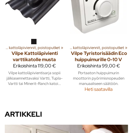
a
‪»
Rakenna
Huippuimurit, kattoläpiviennit, poistoputket
‪»
Ilmanvaihto
‪»
‪»
Huippuimurit, kattoläpiviennit, poistoputket
‪»
Vilpe
Kattoläpivienti
Vilpe
Tyristorisäädin Eco
varttikatolle musta
huippuimurille 0-10 V
Erikoishinta
119,00 €
Erikoishinta
99,00 €
Vilpe kattoläpivientisarja sopii
Portaaton huippuimurin
jälkiasennettavaksi Vartti, Tupla-
moottorin pyörimisnopeuden
Vartti tai Minerit-Ranch katoi...
manuaaliseen säätöön.
Heti saatavilla
ARTIKKELI