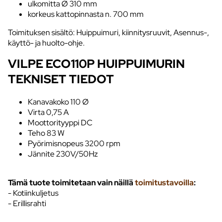
ulkomitta Ø 310 mm
korkeus kattopinnasta n. 700 mm
Toimituksen sisältö: Huippuimuri, kiinnitysruuvit, Asennus-,
käyttö- ja huolto-ohje.
VILPE ECO110P HUIPPUIMURIN
TEKNISET TIEDOT
Kanavakoko 110 Ø
Virta 0,75 A
Moottorityyppi DC
Teho 83 W
Pyörimisnopeus 3200 rpm
Jännite 230V/50Hz
Tämä tuote toimitetaan vain näillä
toimitustavoilla
:
- Kotiinkuljetus
- Erillisrahti