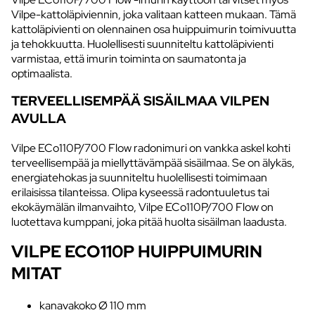
Vilpe-kattoläpiviennin, joka valitaan katteen mukaan. Tämä
kattoläpivienti on olennainen osa huippuimurin toimivuutta
ja tehokkuutta. Huolellisesti suunniteltu kattoläpivienti
varmistaa, että imurin toiminta on saumatonta ja
optimaalista.
TERVEELLISEMPÄÄ SISÄILMAA VILPEN
AVULLA
Vilpe ECo110P/700 Flow radonimuri on vankka askel kohti
terveellisempää ja miellyttävämpää sisäilmaa. Se on älykäs,
energiatehokas ja suunniteltu huolellisesti toimimaan
erilaisissa tilanteissa. Olipa kyseessä radontuuletus tai
ekokäymälän ilmanvaihto, Vilpe ECo110P/700 Flow on
luotettava kumppani, joka pitää huolta sisäilman laadusta.
VILPE ECO110P HUIPPUIMURIN
MITAT
kanavakoko Ø 110 mm