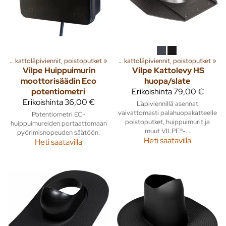
a
‪»
Rakenna
Huippuimurit, kattoläpiviennit, poistoputket
‪»
Ilmanvaihto
‪»
‪»
Huippuimurit, kattoläpiviennit, poistoputket
‪»
Vilpe
Huippuimurin
Vilpe
Kattolevy HS
moottorisäädin Eco
huopa/slate
potentiometri
Erikoishinta
79,00 €
Erikoishinta
36,00 €
Läpiviennillä asennat
vaivattomasti palahuopakatteelle
Potentiometri EC-
poistoputket, huippuimurit ja
huippuimureiden portaattomaan
muut VILPE®-...
pyörimisnopeuden säätöön.
Heti saatavilla
Heti saatavilla