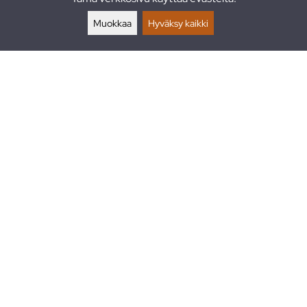
Palautukset
Muokkaa
Hyväksy kaikki