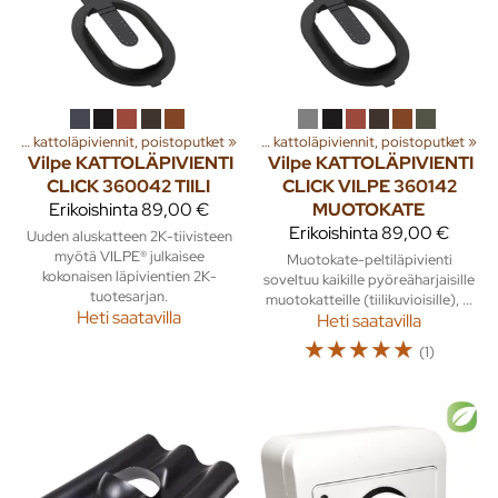
a
‪»
Rakenna
Huippuimurit, kattoläpiviennit, poistoputket
‪»
Ilmanvaihto
‪»
‪»
Huippuimurit, kattoläpiviennit, poistoputket
‪»
Vilpe
KATTOLÄPIVIENTI
Vilpe
KATTOLÄPIVIENTI
CLICK 360042 TIILI
CLICK VILPE 360142
Erikoishinta
89,00 €
MUOTOKATE
Erikoishinta
89,00 €
Uuden aluskatteen 2K-tiivisteen
myötä VILPE® julkaisee
Muotokate-peltiläpivienti
kokonaisen läpivientien 2K-
soveltuu kaikille pyöreäharjaisille
tuotesarjan.
muotokatteille (tiilikuvioisille), ...
Heti saatavilla
Heti saatavilla
☆
☆
☆
☆
☆
(1)