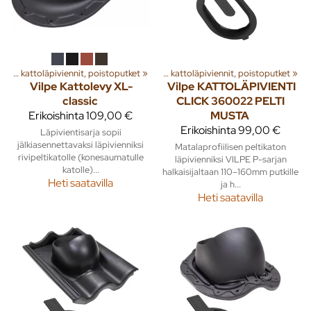
a
‪»
Rakenna
Huippuimurit, kattoläpiviennit, poistoputket
‪»
Ilmanvaihto
‪»
‪»
Huippuimurit, kattoläpiviennit, poistoputket
‪»
Vilpe
Kattolevy XL-
Vilpe
KATTOLÄPIVIENTI
classic
CLICK 360022 PELTI
Erikoishinta
109,00 €
MUSTA
Erikoishinta
99,00 €
Läpivientisarja sopii
jälkiasennettavaksi läpivienniksi
Matalaprofiilisen peltikaton
rivipeltikatolle (konesaumatulle
läpivienniksi VILPE P-sarjan
katolle)...
halkaisijaltaan 110–160mm putkille
Heti saatavilla
ja h...
Heti saatavilla