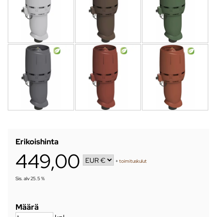
Erikoishinta
449,00
+
toimituskulut
Sis. alv 25.5 %
Määrä