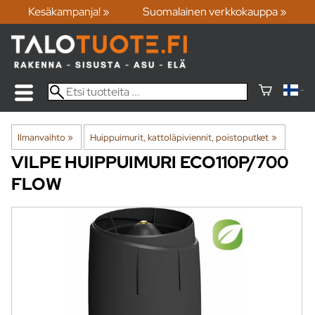
Kesäkampanja! »
Suomalainen verkkokauppa »
Ilmanvaihto
‪»
Huippuimurit, kattoläpiviennit, poistoputket
‪»
VILPE
HUIPPUIMURI ECO110P/700
FLOW