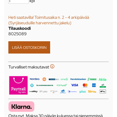
kpl
Heti saatavilla! Toimitusaika n. 2 - 4 arkipäivää
(Syrjäseuduille harvennettu jakelu)
Tilauskoodi
8025089
Turvalliset maksutavat
Osta nyt. Maksa 30 päivän kuluessa tai pienemmissä