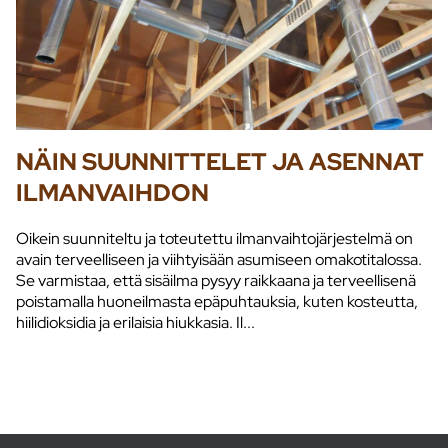
NÄIN SUUNNITTELET JA ASENNAT
ILMANVAIHDON
Oikein suunniteltu ja toteutettu ilmanvaihtojärjestelmä on
avain terveelliseen ja viihtyisään asumiseen omakotitalossa.
Se varmistaa, että sisäilma pysyy raikkaana ja terveellisenä
poistamalla huoneilmasta epäpuhtauksia, kuten kosteutta,
hiilidioksidia ja erilaisia hiukkasia. Il...