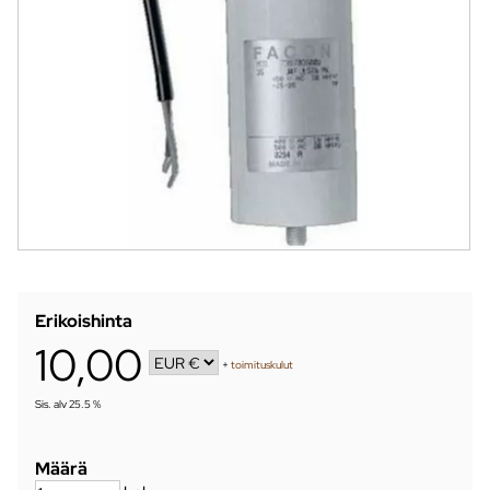
Erikoishinta
10,00
+
toimituskulut
Sis. alv 25.5 %
Määrä