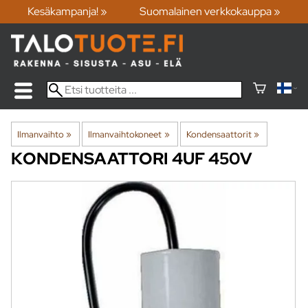
Kesäkampanja! »
Suomalainen verkkokauppa »
Ilmanvaihto
‪»
Ilmanvaihtokoneet
‪»
Kondensaattorit
‪»
KONDENSAATTORI 4UF 450V