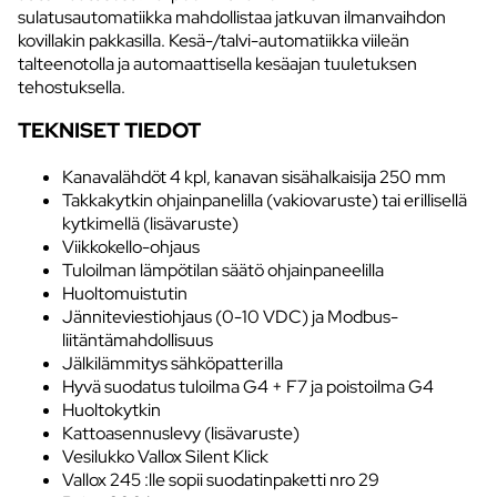
sulatusautomatiikka mahdollistaa jatkuvan ilmanvaihdon
kovillakin pakkasilla. Kesä-/talvi-automatiikka viileän
talteenotolla ja automaattisella kesäajan tuuletuksen
tehostuksella.
TEKNISET TIEDOT
Kanavalähdöt 4 kpl, kanavan sisähalkaisija 250 mm
Takkakytkin ohjainpanelilla (vakiovaruste) tai erillisellä
kytkimellä (lisävaruste)
Viikkokello-ohjaus
Tuloilman lämpötilan säätö ohjainpaneelilla
Huoltomuistutin
Jänniteviestiohjaus (0-10 VDC) ja Modbus-
liitäntämahdollisuus
Jälkilämmitys sähköpatterilla
Hyvä suodatus tuloilma G4 + F7 ja poistoilma G4
Huoltokytkin
Kattoasennuslevy (lisävaruste)
Vesilukko Vallox Silent Klick
Vallox 245 :lle sopii suodatinpaketti nro 29