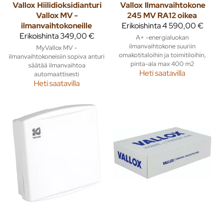
Vallox
Hiilidioksidianturi
Vallox
Ilmanvaihtokone
Vallox MV -
245 MV RA12 oikea
ilmanvaihtokoneille
Erikoishinta
4 590,00 €
Erikoishinta
349,00 €
A+ -energialuokan
ilmanvaihtokone suuriin
MyVallox MV -
omakotitaloihin ja toimitiloihin,
ilmanvaihtokoneisiin sopiva anturi
pinta-ala max 400 m2
säätää ilmanvaihtoa
Heti saatavilla
automaattisesti
Heti saatavilla