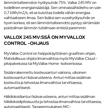
lämmöntalteenoton hyötysuhde 75%. Vallox 245 MV on
todellinen energiansäästäjä. Sen ominaissähköteho on vain
0,7 kWh/m2/s, eli se kuluttaa todella vähän energiaa
vaihtaakseen ilmaa. Sen lisäksi sen vuosihyötysuhde on
hyvin korkea, eli sen lämmöntalteenotto pystyy siirtämään
poistoilman lämmön tuloilmaan entistä paremmin.
VALLOX 245 MV:SSÄ ON MYVALLOX
CONTROL -OHJAUS
MyVallox Control on helppokäyttöinen graafinen ohjain,
Mahdollisuus ohjata ilmanvaihtoa myös MyVallox Cloud -
pilvipalvelussa tai MyVallox Home -kotiverkossa.
Sisäänrakennettu kosteusanturi vakiona, ulkoinen
kosteusanturi lisävarusteena. Anturi mittaa sisäilman
kosteutta ja tehostaa ilmanvaihtoa tarvittaessa,
automaattisesti.
Hiilidioksidianturi lisävarusteena, anturi mittaa sisäilman
hiilidioksidipitoisuutta ja tehostaa ilmanvaihtoa tarvittaessa,
automaattisesti. Tarpeenmukainen MC-