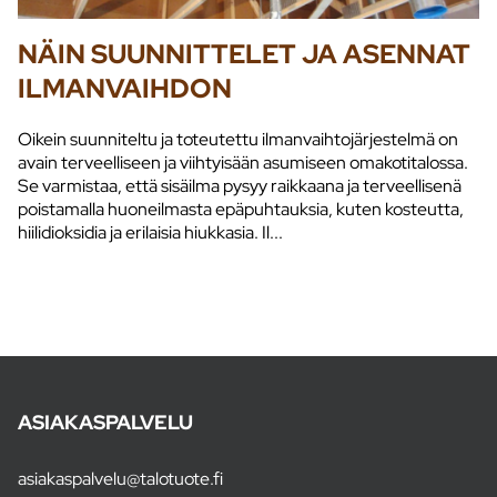
NÄIN SUUNNITTELET JA ASENNAT
ILMANVAIHDON
Oikein suunniteltu ja toteutettu ilmanvaihtojärjestelmä on
avain terveelliseen ja viihtyisään asumiseen omakotitalossa.
Se varmistaa, että sisäilma pysyy raikkaana ja terveellisenä
poistamalla huoneilmasta epäpuhtauksia, kuten kosteutta,
hiilidioksidia ja erilaisia hiukkasia. Il...
ASIAKASPALVELU
asiakaspalvelu@talotuote.fi