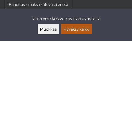
Rahoitus - maksa kätevästi erissä
Tämä verkkosivu käyttää evästeitä.
Palautukset
Muokkaa
Hyväksy kaikki