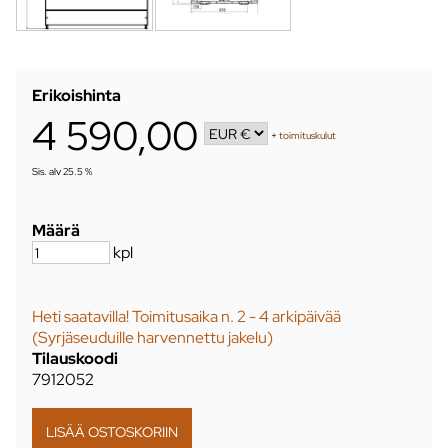
Erikoishinta
4 590,00
+
toimituskulut
Sis. alv 25.5 %
Määrä
kpl
Heti saatavilla! Toimitusaika n. 2 - 4 arkipäivää
(Syrjäseuduille harvennettu jakelu)
Tilauskoodi
7912052