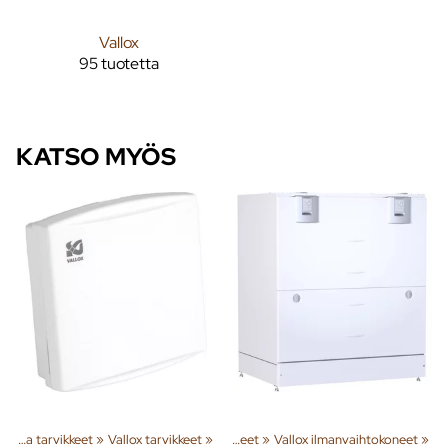
Vallox
95 tuotetta
KATSO MYÖS
oneet
Vallox ilmanvaihtokoneet ja tarvikkeet
‪»
‪»
Vallox tarvikkeet
‪»
Vallox ilmanvaihtokoneet ja tarvikkeet
‪»
Vallox ilmanvaihtokoneet
‪»