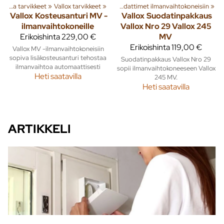
a tuotteita
Vallox ilmanvaihtokoneet ja tarvikkeet
‪»
Rakenna
‪»
Vallox tarvikkeet
‪»
Ilmanvaihto
‪»
‪»
Suodattimet ilmanvaihtokoneisiin
‪»
Vallox
Kosteusanturi MV -
Vallox
Suodatinpakkaus
ilmanvaihtokoneille
Vallox Nro 29 Vallox 245
Erikoishinta
229,00 €
MV
Erikoishinta
119,00 €
Vallox MV -ilmanvaihtokoneisiin
sopiva lisäkosteusanturi tehostaa
Suodatinpakkaus Vallox Nro 29
ilmanvaihtoa automaattisesti
sopii ilmanvaihtokoneeseen Vallox
Heti saatavilla
245 MV.
Heti saatavilla
ARTIKKELI