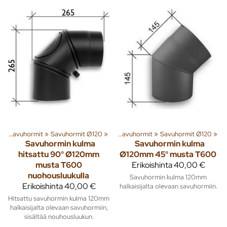
t
enna
‪»
Savuhormit
‪»
Lämmitys
‪»
Savuhormit Ø120
‪»
Piiput ja tarvikkeet
‪»
‪»
Savuhormit
‪»
Savuhormit Ø120
‪»
Savuhormin kulma
Savuhormin kulma
hitsattu 90° Ø120mm
Ø120mm 45° musta T600
musta T600
Erikoishinta
40,00 €
nuohousluukulla
Savuhormin kulma 120mm
Erikoishinta
40,00 €
halkaisijalta olevaan savuhormiin.
Hitsattu savuhormin kulma 120mm
halkaisijalta olevaan savuhormiin,
sisältää nouhousluukun.