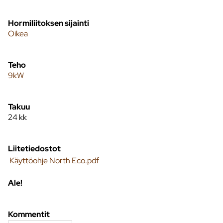
Hormiliitoksen sijainti
Oikea
Teho
9kW
Takuu
24 kk
Liitetiedostot
Käyttöohje North Eco.pdf
Ale!
Kommentit