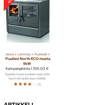
-6%
‪»
Rakenna
‪»
Lämmitys
‪»
Puuliedet
‪»
Puuliesi North ECO musta
9kW
Kampanjahinta
1 359,00 €
Tyylikäs musta puuliesi sopii yhtä
hyvin niin kotiin kuin mökille
☆
☆
☆
☆
☆
(1)
ARTIKKELI