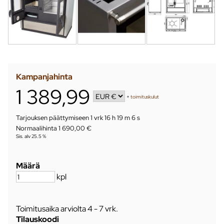
Kampanjahinta
1 389,99
+
toimituskulut
Tarjouksen päättymiseen
1 vrk 16 h 19 m 5 s
Normaalihinta 1 690,00 €
Sis. alv 25.5 %
Määrä
kpl
Toimitusaika arviolta
4 - 7 vrk
.
Tilauskoodi