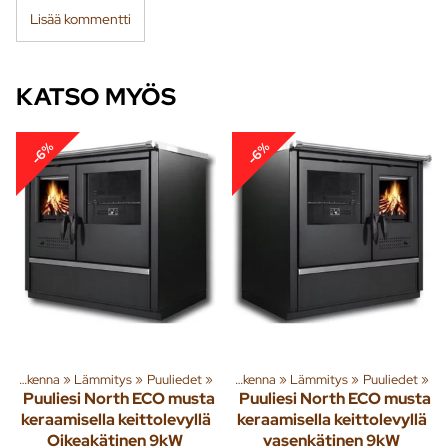
Lisää kommentti
KATSO MYÖS
-6%
-6%
‪»
Rakenna
‪»
Tuoteryhmiä ja tuotteita
Lämmitys
‪»
Puuliedet
‪»
‪»
Rakenna
‪»
Lämmitys
‪»
Puuliedet
‪»
Puuliesi North ECO musta
Puuliesi North ECO musta
keraamisella keittolevyllä
keraamisella keittolevyllä
Oikeakätinen 9kW
vasenkätinen 9kW