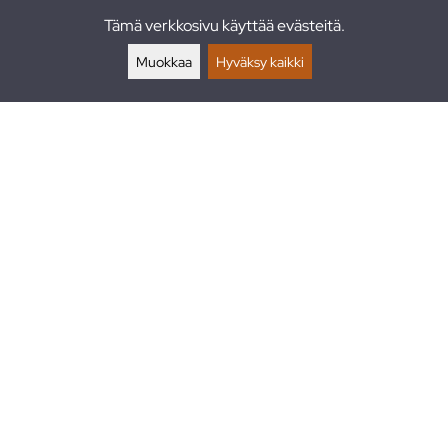
Tämä verkkosivu käyttää evästeitä.
Palautukset
Muokkaa
Hyväksy kaikki