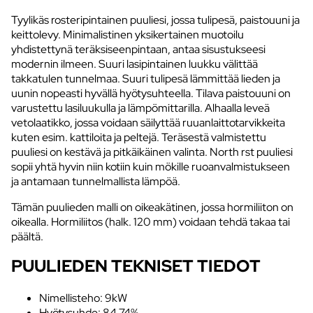
Tyylikäs rosteripintainen puuliesi, jossa tulipesä, paistouuni ja
keittolevy. Minimalistinen yksikertainen muotoilu
yhdistettynä teräksiseenpintaan, antaa sisustukseesi
modernin ilmeen. Suuri lasipintainen luukku välittää
takkatulen tunnelmaa. Suuri tulipesä lämmittää lieden ja
uunin nopeasti hyvällä hyötysuhteella. Tilava paistouuni on
varustettu lasiluukulla ja lämpömittarilla. Alhaalla leveä
vetolaatikko, jossa voidaan säilyttää ruuanlaittotarvikkeita
kuten esim. kattiloita ja peltejä. Teräsestä valmistettu
puuliesi on kestävä ja pitkäikäinen valinta. North rst puuliesi
sopii yhtä hyvin niin kotiin kuin mökille ruoanvalmistukseen
ja antamaan tunnelmallista lämpöä.
Tämän puulieden malli on oikeakätinen, jossa hormiliiton on
oikealla. Hormiliitos (halk. 120 mm) voidaan tehdä takaa tai
päältä.
PUULIEDEN TEKNISET TIEDOT
Nimellisteho: 9kW
Hyötysuhde: 84,74%