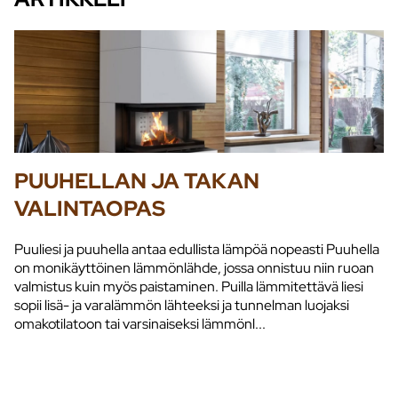
PUUHELLAN JA TAKAN
VALINTAOPAS
Puuliesi ja puuhella antaa edullista lämpöä nopeasti Puuhella
on monikäyttöinen lämmönlähde, jossa onnistuu niin ruoan
valmistus kuin myös paistaminen. Puilla lämmitettävä liesi
sopii lisä- ja varalämmön lähteeksi ja tunnelman luojaksi
omakotilatoon tai varsinaiseksi lämmönl...