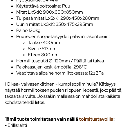
Käytettävä polttoaine: Puu
Mitat LxSxK: 900x600x850mm
Tulipesä mitat LxSxK: 290x450x280mm
Uunin mitat LxSxK: 350x475x295mm
Paino 120kg
Puulieden suojaetäisyydet palaviin rakenteisiin:
Taakse 400mm
Sivulle 513mm
Eteen 800mm
Hormiliitusputki Ø: 120mm / Päältä tai takaa
Palokaasujen keskilämpötila: 298°C
Vaadittava alipaine hormiliitoksessa: 12±2Pa
ℹ️ Oikea- vai vasenkätinen - kumpi sopii minulle? Kätisyys
näyttää hormiliitoksen puolen riippuen liedestä, joko päältä,
takaa tai sivulta. Joissakin malleissa on mahdollista kaikista
kohdista tehdä liitos.
Tämä tuote toimitetaan vain näillä
toimitustavoilla
:
- Erillisrahti