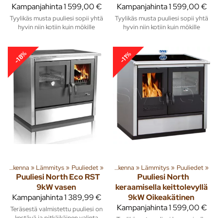
Kampanjahinta
1 599,00 €
Kampanjahinta
1 599,00 €
Tyylikäs musta puuliesi sopii yhtä
Tyylikäs musta puuliesi sopii yhtä
hyvin niin kotiin kuin mökille
hyvin niin kotiin kuin mökille
-18%
-11%
‪»
Rakenna
‪»
Tuoteryhmiä ja tuotteita
Lämmitys
‪»
Puuliedet
‪»
‪»
Rakenna
‪»
Lämmitys
‪»
Puuliedet
‪»
Puuliesi North Eco RST
Puuliesi North
9kW vasen
keraamisella keittolevyllä
Kampanjahinta
1 389,99 €
9kW Oikeakätinen
Kampanjahinta
1 599,00 €
Teräsestä valmistettu puuliesi on
kestävä ja pitkäikäinen valinta