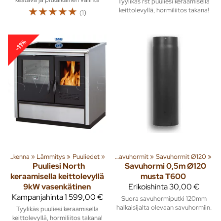
Tyylikäs rst puuliesi keraamisella
☆
☆
☆
☆
☆
keittolevyllä, hormiliitos takana!
(1)
-11%
enna
‪»
Rakenna
‪»
Lämmitys
‪»
Lämmitys
‪»
Piiput ja tarvikkeet
‪»
Puuliedet
‪»
‪»
Savuhormit
‪»
Savuhormit Ø120
‪»
Puuliesi North
Savuhormi 0,5m Ø120
keraamisella keittolevyllä
musta T600
9kW vasenkätinen
Erikoishinta
30,00 €
Kampanjahinta
1 599,00 €
Suora savuhormiputki 120mm
halkaisijalta olevaan savuhormiin.
Tyylikäs puuliesi keraamisella
keittolevyllä, hormiliitos takana!