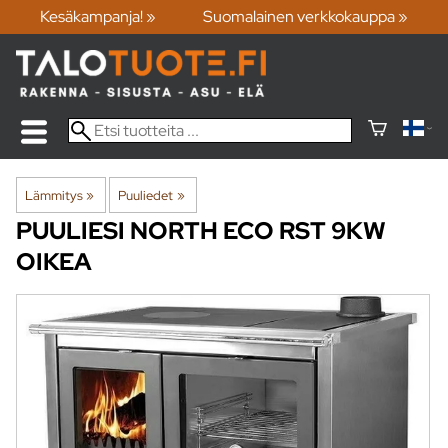
Kesäkampanja! »
Suomalainen verkkokauppa »
Lämmitys
‪»
Puuliedet
‪»
PUULIESI NORTH ECO RST 9KW
OIKEA