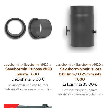
t
enna
‪»
Savuhormit
‪»
Lämmitys
‪»
Savuhormit Ø120
‪»
Piiput ja tarvikkeet
‪»
‪»
Savuhormit
‪»
Savuhormit Ø120
‪»
Savuhormin liitinosa Ø120
Savuhormin pelti suora
musta T600
Ø120mm / 0,25m musta
Erikoishinta
15,00 €
T600
Erikoishinta
30,00 €
Savuhormin liitin osa 120mm
halkaisijalta olevaan savuhormiin.
Savuhormin pelti 120mm
halkaisijalta olevaan savuhormiin.