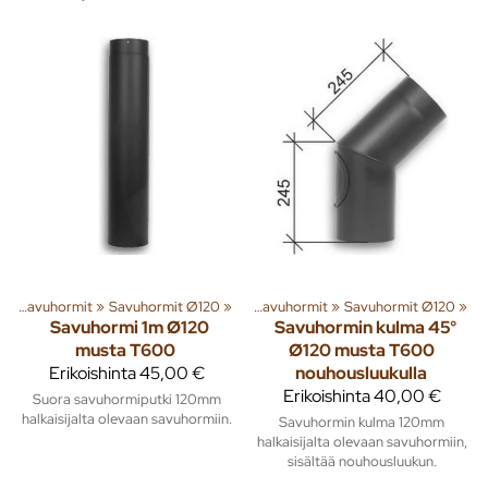
t
enna
‪»
Savuhormit
‪»
Lämmitys
‪»
Savuhormit Ø120
‪»
Piiput ja tarvikkeet
‪»
‪»
Savuhormit
‪»
Savuhormit Ø120
‪»
Savuhormi 1m Ø120
Savuhormin kulma 45°
musta T600
Ø120 musta T600
Erikoishinta
45,00 €
nouhousluukulla
Erikoishinta
40,00 €
Suora savuhormiputki 120mm
halkaisijalta olevaan savuhormiin.
Savuhormin kulma 120mm
halkaisijalta olevaan savuhormiin,
sisältää nouhousluukun.