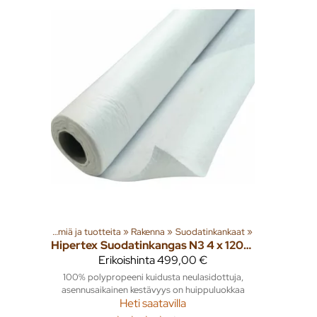
Tuoteryhmiä ja tuotteita
‪»
Rakenna
‪»
Suodatinkankaat
‪»
Hipertex
Suodatinkangas N3 4 x 120m 480m2
Erikoishinta
499,00 €
100% polypropeeni kuidusta neulasidottuja,
asennusaikainen kestävyys on huippuluokkaa
Heti saatavilla