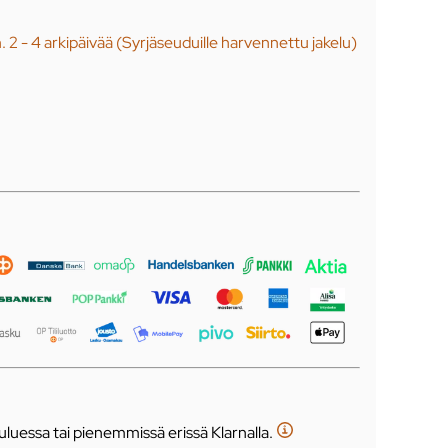
n. 2 - 4 arkipäivää (Syrjäseuduille harvennettu jakelu)
luessa tai pienemmissä erissä Klarnalla.