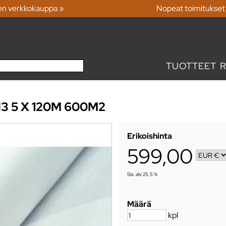
en verkkokauppa »
Nopeat toimitukset
TUOTTEET
 5 X 120M 600M2
Erikoishinta
599,00
Sis. alv 25.5 %
Määrä
kpl