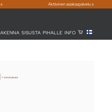
 »
Aktiivinen asiakaspalvelu »
RAKENNA
SISUSTA
PIHALLE
INFO
+
toimituskulut