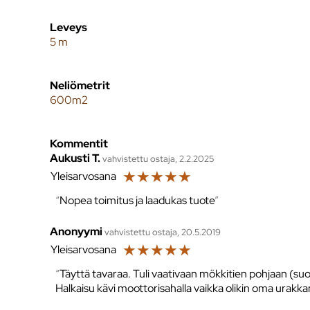
Leveys
5 m
Neliömetrit
600m2
Kommentit
Aukusti T.
vahvistettu ostaja, 2.2.2025
☆
☆
☆
☆
☆
Yleisarvosana
Nopea toimitus ja laadukas tuote
Anonyymi
vahvistettu ostaja, 20.5.2019
☆
☆
☆
☆
☆
Yleisarvosana
Täyttä tavaraa. Tuli vaativaan mökkitien pohjaan (suol
Halkaisu kävi moottorisahalla vaikka olikin oma urakka