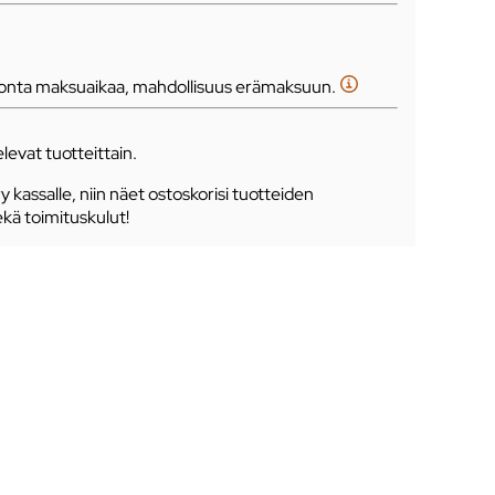
tonta maksuaikaa, mahdollisuus erämaksuun.
levat tuotteittain.
ry kassalle, niin näet ostoskorisi tuotteiden
ekä toimituskulut!