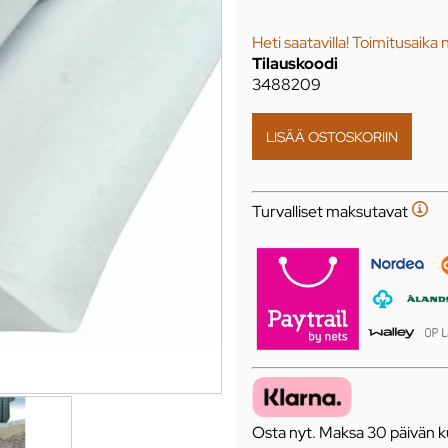
Heti saatavilla! Toimitusaika 
Tilauskoodi
3488209
Turvalliset maksutavat
Osta nyt. Maksa 30 päivän ku