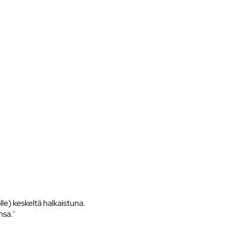
le) keskeltä halkaistuna.
nsa.