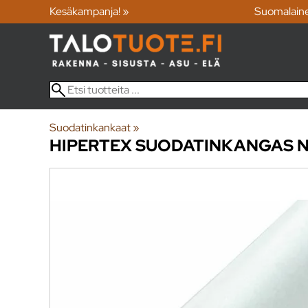
Kesäkampanja! »
Suomalain
Suodatinkankaat
‪»
HIPERTEX
SUODATINKANGAS N3