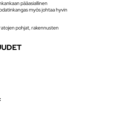
nkankaan pääasiallinen
uodatinkangas myös johtaa hyvin
ratojen pohjat, rakennusten
UUDET
: