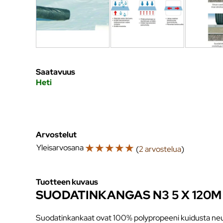
Saatavuus
Heti
Arvostelut
☆
☆
☆
☆
☆
Yleisarvosana
(
2 arvostelua
)
Tuotteen kuvaus
SUODATINKANGAS N3 5 X 120M
Suodatinkankaat ovat 100% polypropeeni kuidusta neul