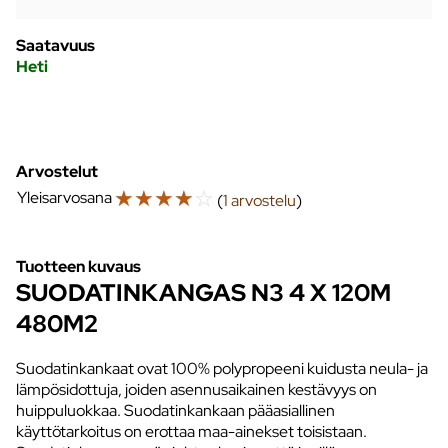
Saatavuus
Heti
Arvostelut
☆
☆
☆
☆
☆
Yleisarvosana
(
1 arvostelu
)
Tuotteen kuvaus
SUODATINKANGAS N3 4 X 120M
480M2
Suodatinkankaat ovat 100% polypropeeni kuidusta neula- ja
lämpösidottuja, joiden asennusaikainen kestävyys on
huippuluokkaa. Suodatinkankaan pääasiallinen
käyttötarkoitus on erottaa maa-ainekset toisistaan.