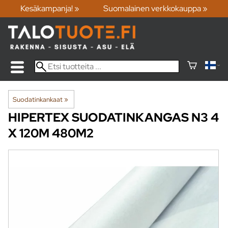
Kesäkampanja! »
Suomalainen verkkokauppa »
Suodatinkankaat
‪»
HIPERTEX
SUODATINKANGAS N3 4
X 120M 480M2