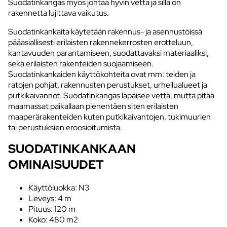
Suodatinkangas myös johtaa hyvin vettä ja sillä on
rakennetta lujittava vaikutus.
Suodatinkankaita käytetään rakennus- ja asennustöissä
pääasiallisesti erilaisten rakennekerrosten erotteluun,
kantavuuden parantamiseen, suodattavaksi materiaaliksi,
sekä erilaisten rakenteiden suojaamiseen.
Suodatinkankaiden käyttökohteita ovat mm: teiden ja
ratojen pohjat, rakennusten perustukset, urheilualueet ja
putkikaivannot. Suodatinkangas läpäisee vettä, mutta pitää
maamassat paikallaan pienentäen siten erilaisten
maaperärakenteiden kuten putkikaivantojen, tukimuurien
tai perustuksien eroosioitumista.
SUODATINKANKAAN
OMINAISUUDET
Käyttöluokka: N3
Leveys: 4 m
Pituus: 120 m
Koko: 480 m2