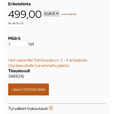
Erikoishinta
499,00
+
toimituskulut
Sis. alv 25.5 %
Määrä
kpl
Heti saatavilla! Toimitusaika n. 2 - 4 arkipäivää
(Syrjäseuduille harvennettu jakelu)
Tilauskoodi
3488216
Turvalliset maksutavat