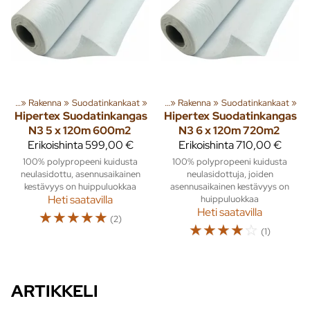
teita
‪»
Rakenna
‪»
Tuoteryhmiä ja tuotteita
Suodatinkankaat
‪»
‪»
Rakenna
‪»
Suodatinkankaat
‪»
Hipertex
Suodatinkangas
Hipertex
Suodatinkangas
N3 5 x 120m 600m2
N3 6 x 120m 720m2
Erikoishinta
599,00 €
Erikoishinta
710,00 €
100% polypropeeni kuidusta
100% polypropeeni kuidusta
neulasidottu, asennusaikainen
neulasidottuja, joiden
kestävyys on huippuluokkaa
asennusaikainen kestävyys on
Heti saatavilla
huippuluokkaa
Heti saatavilla
☆
☆
☆
☆
☆
(2)
☆
☆
☆
☆
☆
(1)
ARTIKKELI