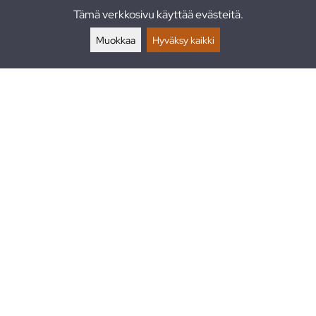
Tämä verkkosivu käyttää evästeitä.
Palautukset
Muokkaa
Hyväksy kaikki