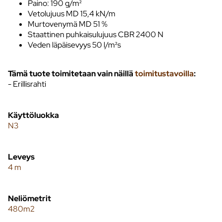
Paino: 190 g/m²
Vetolujuus MD 15,4 kN/m
Murtovenymä MD 51 %
Staattinen puhkaisulujuus CBR 2400 N
Veden läpäisevyys 50 l/m²s
Tämä tuote toimitetaan vain näillä
toimitustavoilla
:
- Erillisrahti
Käyttöluokka
N3
Leveys
4 m
Neliömetrit
480m2