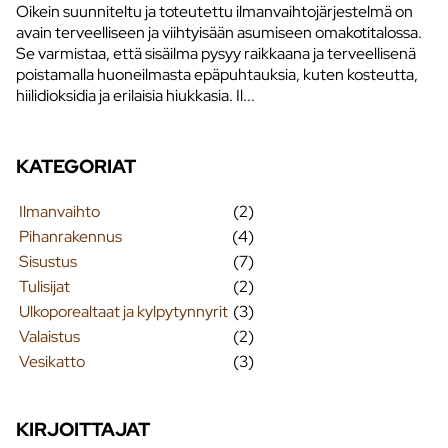
Oikein suunniteltu ja toteutettu ilmanvaihtojärjestelmä on
avain terveelliseen ja viihtyisään asumiseen omakotitalossa.
Se varmistaa, että sisäilma pysyy raikkaana ja terveellisenä
poistamalla huoneilmasta epäpuhtauksia, kuten kosteutta,
hiilidioksidia ja erilaisia hiukkasia. Il...
KATEGORIAT
Ilmanvaihto
(2)
Pihanrakennus
(4)
Sisustus
(7)
Tulisijat
(2)
Ulkoporealtaat ja kylpytynnyrit
(3)
Valaistus
(2)
Vesikatto
(3)
KIRJOITTAJAT