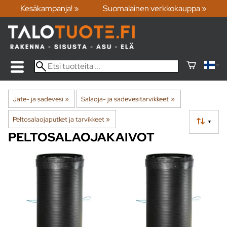
Kesäkampanja! »
Suomalainen verkkokauppa »
Jäte- ja sadevesi
‪»
Salaoja- ja sadevesitarvikkeet
‪»
Peltosalaojaputket ja tarvikkeet
‪»
▼
PELTOSALAOJAKAIVOT