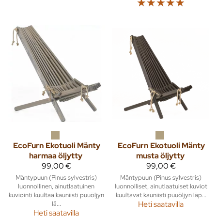
☆
☆
☆
☆
☆
EcoFurn
Ekotuoli Mänty
EcoFurn
Ekotuoli Mänty
harmaa öljytty
musta öljytty
99,00 €
99,00 €
Mäntypuun (Pinus sylvestris)
Mäntypuun (Pinus sylvestris)
luonnollinen, ainutlaatuinen
luonnolliset, ainutlaatuiset kuviot
kuviointi kuultaa kauniisti puuöljyn
kuultavat kauniisti puuöljyn läp...
lä...
Heti saatavilla
Heti saatavilla