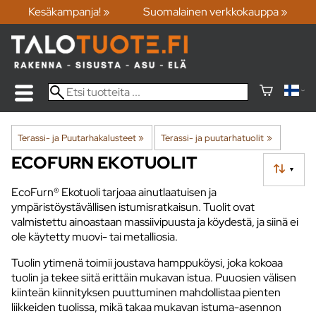
Kesäkampanja! »
Suomalainen verkkokauppa »
Terassi- ja Puutarhakalusteet
‪»
Terassi- ja puutarhatuolit
‪»
ECOFURN EKOTUOLIT
▼
EcoFurn® Ekotuoli tarjoaa ainutlaatuisen ja
ympäristöystävällisen istumisratkaisun. Tuolit ovat
valmistettu ainoastaan massiivipuusta ja köydestä, ja siinä ei
ole käytetty muovi- tai metalliosia.
Tuolin ytimenä toimii joustava hamppuköysi, joka kokoaa
tuolin ja tekee siitä erittäin mukavan istua. Puuosien välisen
kiinteän kiinnityksen puuttuminen mahdollistaa pienten
liikkeiden tuolissa, mikä takaa mukavan istuma-asennon