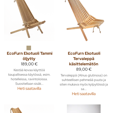
EcoFurn
Ekotuoli Tammi
EcoFurn
Ekotuoli
öljytty
Tervaleppä
189,00 €
käsittelemätön
89,00 €
Kestää kovaa käyttöä
kaupallisessa käytössä, esim.
Tervaleppä (Alnus glutinosa) on
hotelleissa, ravintoloissa.
suhteellisen pehmeää puuta ja
Suositellaan sisäk...
siten mukava myös kylpylöissä ja
Heti saatavilla
sa...
Heti saatavilla