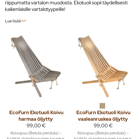
riippumatta vartalon muodosta. Ekotuoli sopii täydellisesti
kaikenlaisille vartalotyypeille!
Lue lisää
EcoFurn
Ekotuoli Koivu
EcoFurn
Ekotuoli Koivu
harmaa öljytty
vaaleanruskea öljytty
99,00 €
99,00 €
Koivupuu (Betula pendula) –
Koivupuu (Betula pendula) –
tyylikäs skandinaavinen kauneus.
tyylikäs skandinaavinen kauneus.