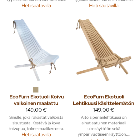
Heti saatavilla
Heti saatavilla
EcoFurn
Ekotuoli Koivu
EcoFurn
Ekotuoli
valkoinen maalattu
Lehtikuusi käsittelemätön
149,00 €
149,00 €
Sinulle, joka rakastat valkoista
Aito siperianlehtikuusi on
sisustusta. Kestävä ja kova
ainutlaatuinen materiaali
koivupuu, kolme maalikerrosta.
ulkokäyttöön sekä
Heti saatavilla
ympärivuotiseen käyttöön....