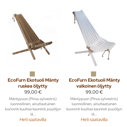
EcoFurn
Ekotuoli Mänty
EcoFurn
Ekotuoli Mänty
ruskea öljytty
valkoinen öljytty
99,00 €
99,00 €
Mäntypuun (Pinus sylvestris)
Mäntypuun (Pinus sylvestris)
luonnollinen, ainutlaatuinen
luonnollinen, ainutlaatuinen
kuviointi kuultaa kauniisti puuöljyn
kuviointi kuultaa kauniisti puuöljyn
lä...
lä...
Heti saatavilla
Heti saatavilla