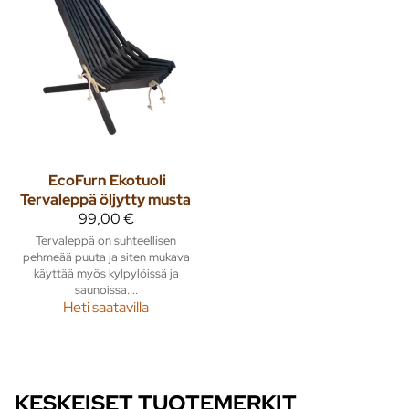
EcoFurn
Ekotuoli
Tervaleppä öljytty musta
99,00 €
Tervaleppä on suhteellisen
pehmeää puuta ja siten mukava
käyttää myös kylpylöissä ja
saunoissa....
Heti saatavilla
KESKEISET TUOTEMERKIT