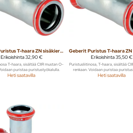
Puristus T-haara ZN sisäkierteellä 42mm x 1/2" x 42mm mapress
Geberit
Erikoishinta
32,90 €
Erikoishinta
35,50 €
inosa T-haara, sisältää CIIR mustan O-
Puristusliitinosa, T-haara, sisältää C
oidaan puristaa puristustyökalulla.
renkaan. Voidaan puristaa puristus
Heti saatavilla
Heti saatavilla