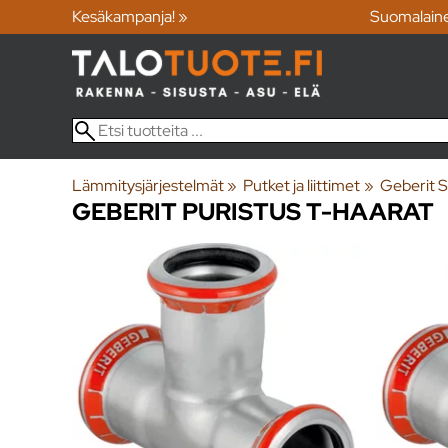
Kesäkampanja! »
Suomalain
Lämmitysjärjestelmät
‪»
Putket ja liittimet
‪»
Geberit Si
GEBERIT PURISTUS T-HAARAT