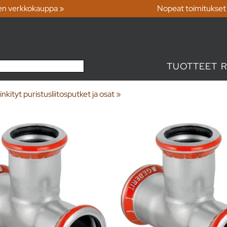
en verkkokauppa »
Nopeat toimitukset
TUOTTEET
nkityt puristusliitosputket ja osat
‪»