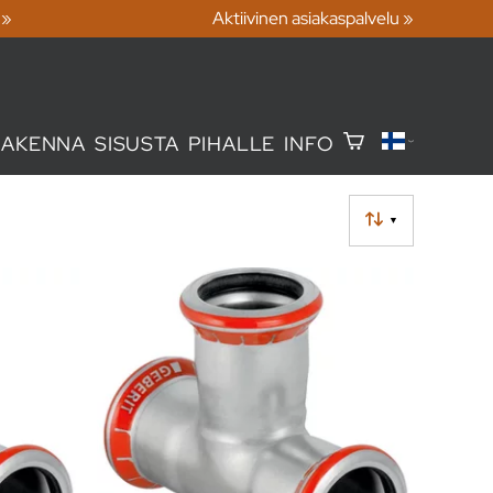
 »
Aktiivinen asiakaspalvelu »
RAKENNA
SISUSTA
PIHALLE
INFO
▼