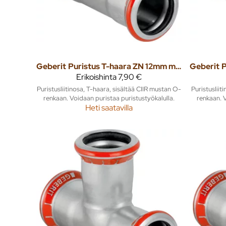
Geberit
Puristus T-haara ZN 12mm mapress
Geberit
Erikoishinta
7,90 €
Puristusliitinosa, T-haara, sisältää CIIR mustan O-
Puristusliit
renkaan. Voidaan puristaa puristustyökalulla.
renkaan. V
Heti saatavilla