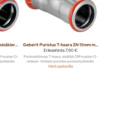
Puristus T-haara ZN sisäkierteellä 54mm x 1/2" x 54mm mapress
Geberit
Puristus T-haara ZN 15mm mapress
Erikoishinta
7,90 €
IIR mustan O-
Puristusliitinosa T-haara, sisältää CIIR mustan O-
työkalulla.
renkaan. Voidaan puristaa puristustyökalulla.
Heti saatavilla