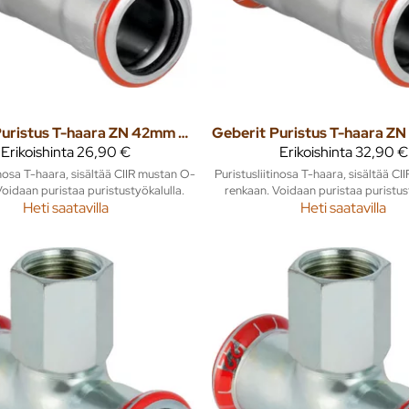
Puristus T-haara ZN 42mm mapress
Geberit
Erikoishinta
26,90 €
Erikoishinta
32,90 €
inosa T-haara, sisältää CIIR mustan O-
Puristusliitinosa T-haara, sisältää C
oidaan puristaa puristustyökalulla.
renkaan. Voidaan puristaa puristus
Heti saatavilla
Heti saatavilla