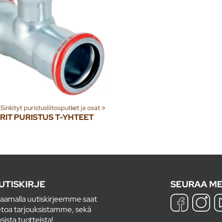
Sinkityt puristusliitosputket ja osat
‪»
RIT PURISTUS T-YHTEET
UTISKIRJE
SEURAA ME
laamalla uutiskirjeemme saat
etoa tarjouksistamme, sekä
sista tuotteista!