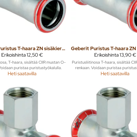
Puristus T-haara ZN sisäkierteellä 18mm x 1/2" x 18mm mapress
Geberit
Erikoishinta
12,50 €
Erikoishinta
13,90 €
inosa, T-haara, sisältää CIIR mustan O-
Puristusliitinosa T-haara, sisältää C
oidaan puristaa puristustyökalulla.
renkaan. Voidaan puristaa puristus
Heti saatavilla
Heti saatavilla