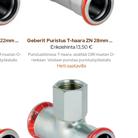
Puristus T-haara ZN 22mm mapress
Geberit
Puristus T-haara ZN 28mm mapress
Erikoishinta
13,50 €
IIR mustan O-
Puristusliitinosa T-haara, sisältää CIIR mustan O-
työkalulla.
renkaan. Voidaan puristaa puristustyökalulla.
Heti saatavilla