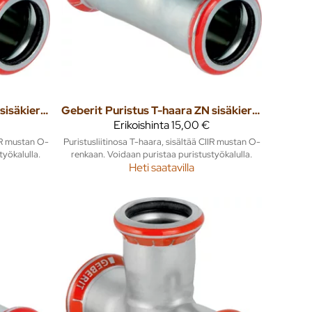
Puristus T-haara ZN sisäkierteellä 22mm x 1/2" x 22mm mapress
Geberit
Puristus T-haara ZN sisäkierteellä 28mm x 1/2" x 28mm mapress
Erikoishinta
15,00 €
IIR mustan O-
Puristusliitinosa T-haara, sisältää CIIR mustan O-
työkalulla.
renkaan. Voidaan puristaa puristustyökalulla.
Heti saatavilla