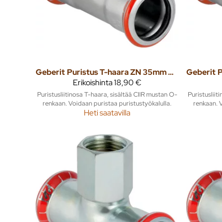
Geberit
Puristus T-haara ZN 35mm mapress
Geberit
Erikoishinta
18,90 €
Puristusliitinosa T-haara, sisältää CIIR mustan O-
Puristusliit
renkaan. Voidaan puristaa puristustyökalulla.
renkaan. V
Heti saatavilla