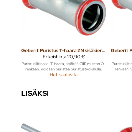
Geberit
Puristus T-haara ZN sisäkierteellä 35mm x 1/2" x 35mm mapress
Geberit
Erikoishinta
20,90 €
Puristusliitinosa, T-haara, sisältää CIIR mustan O-
Puristusliit
renkaan. Voidaan puristaa puristustyökalulla.
renkaan. V
Heti saatavilla
LISÄKSI