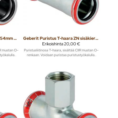
Puristus T-haara ZN 54mm mapress
Geberit
Puristus T-haara ZN sisäkierteellä 12mm x 1/2" x 12mm mapress
Erikoishinta
20,00 €
IIR mustan O-
Puristusliitinosa T-haara, sisältää CIIR mustan O-
työkalulla.
renkaan. Voidaan puristaa puristustyökalulla.