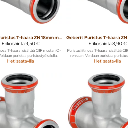
Puristus T-haara ZN 18mm mapress
Geberit
Erikoishinta
9,50 €
Erikoishinta
8,90 €
inosa T-haara, sisältää CIIR mustan O-
Puristusliitinosa T-haara, sisältää C
oidaan puristaa puristustyökalulla.
renkaan. Voidaan puristaa puristus
Heti saatavilla
Heti saatavilla