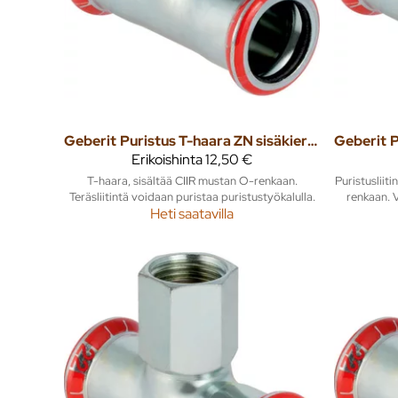
Geberit
Puristus T-haara ZN sisäkierteellä 15mm x 1/2" x 15mm mapress
Geberit
Erikoishinta
12,50 €
T-haara, sisältää CIIR mustan O-renkaan.
Puristusliit
Teräsliitintä voidaan puristaa puristustyökalulla.
renkaan. V
Heti saatavilla