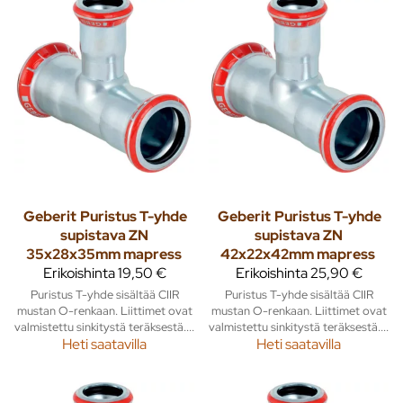
Geberit
Puristus T-yhde
Geberit
Puristus T-yhde
supistava ZN
supistava ZN
35x28x35mm mapress
42x22x42mm mapress
Erikoishinta
19,50 €
Erikoishinta
25,90 €
Puristus T-yhde sisältää CIIR
Puristus T-yhde sisältää CIIR
mustan O-renkaan. Liittimet ovat
mustan O-renkaan. Liittimet ovat
valmistettu sinkitystä teräksestä....
valmistettu sinkitystä teräksestä....
Heti saatavilla
Heti saatavilla