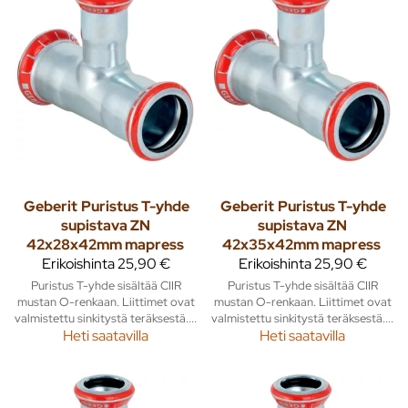
Geberit
Puristus T-yhde
Geberit
Puristus T-yhde
supistava ZN
supistava ZN
42x28x42mm mapress
42x35x42mm mapress
Erikoishinta
25,90 €
Erikoishinta
25,90 €
Puristus T-yhde sisältää CIIR
Puristus T-yhde sisältää CIIR
mustan O-renkaan. Liittimet ovat
mustan O-renkaan. Liittimet ovat
valmistettu sinkitystä teräksestä....
valmistettu sinkitystä teräksestä....
Heti saatavilla
Heti saatavilla