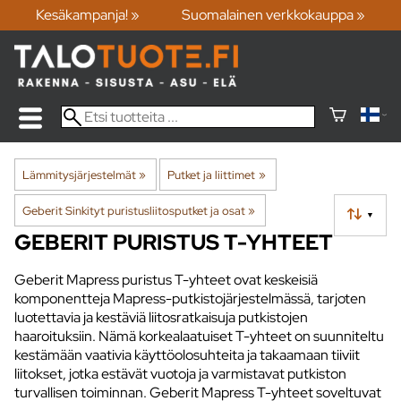
Kesäkampanja! »
Suomalainen verkkokauppa »
Lämmitysjärjestelmät
‪»
Putket ja liittimet
‪»
Geberit Sinkityt puristusliitosputket ja osat
‪»
▼
GEBERIT PURISTUS T-YHTEET
Geberit Mapress puristus T-yhteet ovat keskeisiä
komponentteja Mapress-putkistojärjestelmässä, tarjoten
luotettavia ja kestäviä liitosratkaisuja putkistojen
haaroituksiin. Nämä korkealaatuiset T-yhteet on suunniteltu
kestämään vaativia käyttöolosuhteita ja takaamaan tiiviit
liitokset, jotka estävät vuotoja ja varmistavat putkiston
turvallisen toiminnan. Geberit Mapress T-yhteet soveltuvat