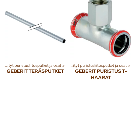
stelmät
Geberit Sinkityt puristusliitosputket ja osat
‪»
Putket ja liittimet
‪»
‪»
Geberit Sinkityt puristusliitosputket ja osat
‪»
GEBERIT TERÄSPUTKET
GEBERIT PURISTUS T-
HAARAT