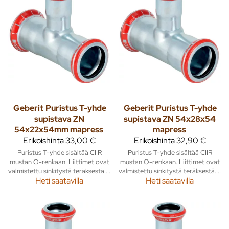
Geberit
Puristus T-yhde
Geberit
Puristus T-yhde
supistava ZN
supistava ZN 54x28x54
54x22x54mm mapress
mapress
Erikoishinta
33,00 €
Erikoishinta
32,90 €
Puristus T-yhde sisältää CIIR
Puristus T-yhde sisältää CIIR
mustan O-renkaan. Liittimet ovat
mustan O-renkaan. Liittimet ovat
valmistettu sinkitystä teräksestä....
valmistettu sinkitystä teräksestä....
Heti saatavilla
Heti saatavilla