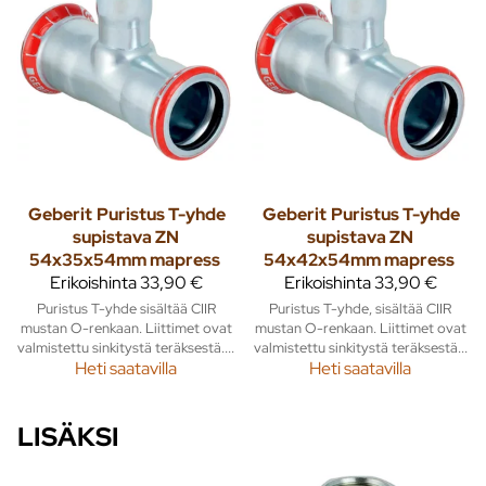
Geberit
Puristus T-yhde
Geberit
Puristus T-yhde
supistava ZN
supistava ZN
54x35x54mm mapress
54x42x54mm mapress
Erikoishinta
33,90 €
Erikoishinta
33,90 €
Puristus T-yhde sisältää CIIR
Puristus T-yhde, sisältää CIIR
mustan O-renkaan. Liittimet ovat
mustan O-renkaan. Liittimet ovat
valmistettu sinkitystä teräksestä....
valmistettu sinkitystä teräksestä...
Heti saatavilla
Heti saatavilla
LISÄKSI