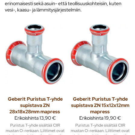
erinomaisesti sekä asuin- että teollisuuskohteisiin, kuten
vesi-, kaasu- ja lämmitysjärjestelmiin.
Geberit
Puristus T-yhde
Geberit
Puristus T-yhde
supistava ZN
supistava ZN 15x12x12mm
28x18x28mm mapress
mapress
Erikoishinta
13,90 €
Erikoishinta
19,90 €
Puristus T-yhde sisältää CIIR
Puristus T-yhde sisältää CIIR
mustan O-renkaan. Liittimet ovat
mustan O-renkaan. Liittimet ovat