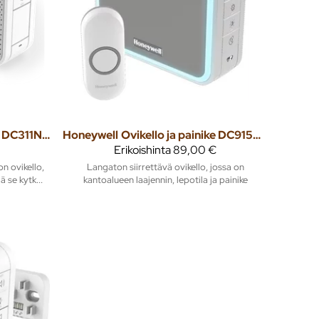
Ovikello ja painike DC311NP2 150m 868MHz
Honeywell
Ovikello ja painike DC915NG 200m 868MHz
Erikoishinta
89,00 €
on ovikello,
Langaton siirrettävä ovikello, jossa on
ä se kytk...
kantoalueen laajennin, lepotila ja painike