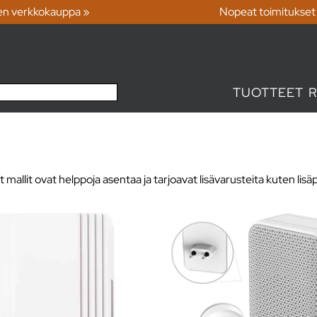
en verkkokauppa »
Nopeat toimitukset
TUOTTEET
mallit ovat helppoja asentaa ja tarjoavat lisävarusteita kuten lisäp