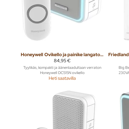
Honeywell
Ovikello ja painike langaton DC515N 150m
Friedland
84,95 €
Tyylikäs, kompakti ja äänenlaadultaan verraton
Big Be
Honeywell DC515N ovikello
230VA
Heti saatavilla