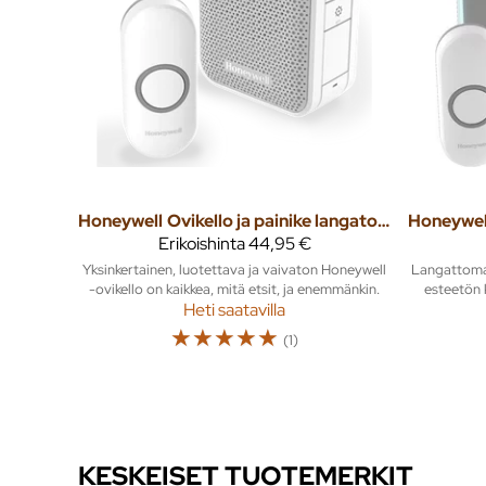
Honeywell
Ovikello ja painike langaton DC311N 150m 868Mhz
Honeywel
Erikoishinta
44,95 €
Yksinkertainen, luotettava ja vaivaton Honeywell
Langattoman
-ovikello on kaikkea, mitä etsit, ja enemmänkin.
esteetön 
Heti saatavilla
☆
☆
☆
☆
☆
(1)
KESKEISET TUOTEMERKIT