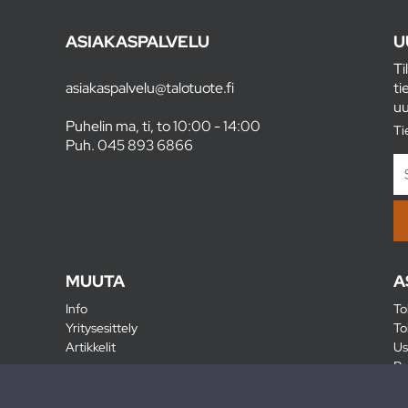
ASIAKASPALVELU
U
Ti
asiakaspalvelu@talotuote.fi
ti
uu
Puhelin ma, ti, to 10:00 - 14:00
Ti
Puh.
045 893 6866
MUUTA
A
Info
To
Yritysesittely
To
Artikkelit
Us
Ra
Pa