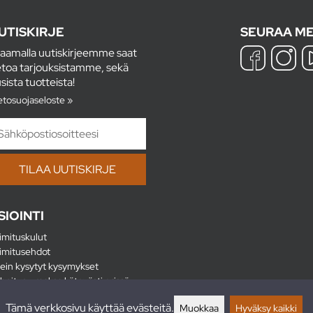
UTISKIRJE
SEURAA ME
laamalla uutiskirjeemme saat
etoa tarjouksistamme, sekä
sista tuotteista!
etosuojaseloste »
SIOINTI
imituskulut
imitusehdot
ein kysytyt kysymykset
hoitus - maksa kätevästi erissä
lautukset
Tämä verkkosivu käyttää evästeitä.
Muokkaa
Hyväksy kaikki