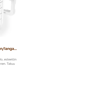
Ovikello langallinen/langaton DW915S 200m
lo, esteetön
nen. Takuu