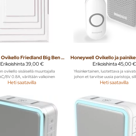
Ovikello Friedland Big Ben D3230 230/8V muuntajalla
Honeywell
Erikoishinta
39,00 €
Erikoishinta
45,00 €
n ovikello sisäisellä muuntajalla
Yksinkertainen, luotettava ja vaivat
C/8V 0.8A, väriltään valkoinen
johon et tarvitse uusia paristoja, sill
Heti saatavilla
Heti saatavilla