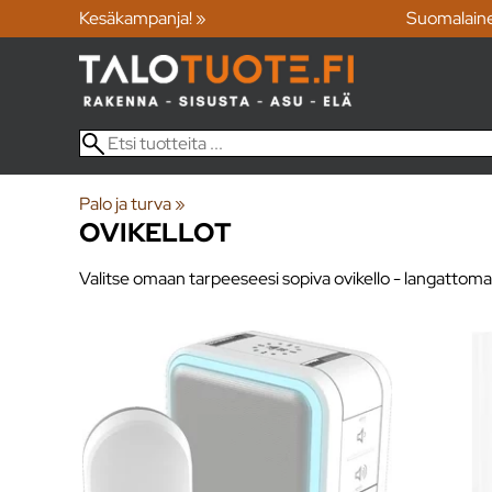
Kesäkampanja! »
Suomalain
Palo ja turva
‪»
OVIKELLOT
Valitse omaan tarpeeseesi sopiva ovikello - langattomat 