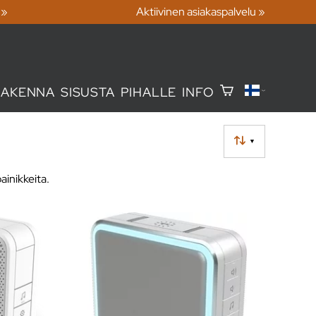
 »
Aktiivinen asiakaspalvelu »
RAKENNA
SISUSTA
PIHALLE
INFO
▼
ainikkeita.