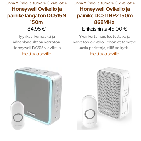
Rakenna
‪»
Tuoteryhmiä ja tuotteita
Palo ja turva
‪»
Ovikellot
‪»
‪»
Rakenna
‪»
Palo ja turva
‪»
Ovikellot
‪»
Honeywell
Ovikello ja
Honeywell
Ovikello ja
painike langaton DC515N
painike DC311NP2 150m
150m
868MHz
84,95 €
Erikoishinta
45,00 €
Tyylikäs, kompakti ja
Yksinkertainen, luotettava ja
äänenlaadultaan verraton
vaivaton ovikello, johon et tarvitse
Honeywell DC515N ovikello
uusia paristoja, sillä se kytk...
Heti saatavilla
Heti saatavilla