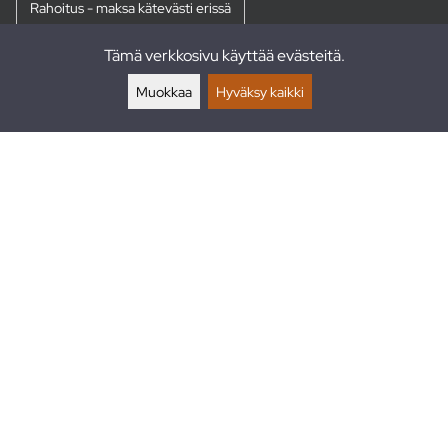
Rahoitus - maksa kätevästi erissä
Tämä verkkosivu käyttää evästeitä.
Palautukset
Muokkaa
Hyväksy kaikki