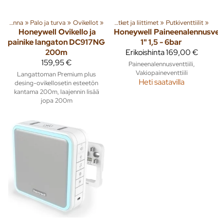
Rakenna
‪»
Palo ja turva
‪»
Ovikellot
‪»
Käyttövesiputket, kupariputket, komposiittiputket ja liittimet
‪»
Putkiventtiilit
‪»
Honeywell
Ovikello ja
Honeywell
Paineenalennusven
painike langaton DC917NG
1" 1,5 - 6bar
200m
Erikoishinta
169,00 €
159,95 €
Paineenalennusventtiili,
Vakiopaineventtiili
Langattoman Premium plus
Heti saatavilla
desing-ovikellosetin esteetön
kantama 200m, laajennin lisää
jopa 200m