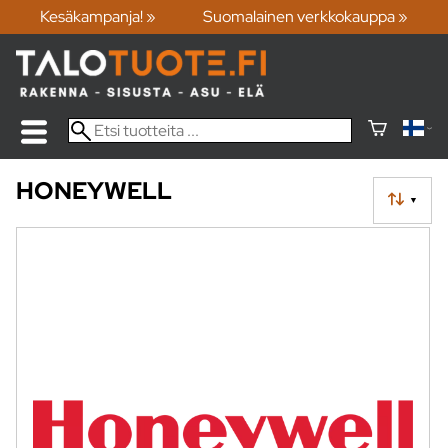
Kesäkampanja! »
Suomalainen verkkokauppa »
HONEYWELL
▼