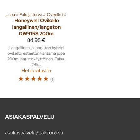
Rakenna
‪»
Palo ja turva
‪»
Ovikellot
‪»
Honeywell
Ovikello
langallinen/langaton
DW915S 200m
84,95 €
Langallinen ja langaton hybrid
ovikello, esteetön kantama jopa
200m, paristokäyttöinen. Takuu
24k...
Heti saatavilla
☆
☆
☆
☆
☆
(1)
ASIAKASPALVELU
asiakaspalvelu@talotuote.fi