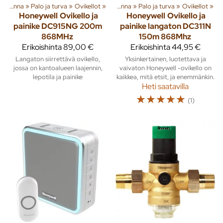
Rakenna
‪»
Tuoteryhmiä ja tuotteita
Palo ja turva
‪»
Ovikellot
‪»
‪»
Rakenna
‪»
Palo ja turva
‪»
Ovikellot
‪»
Honeywell
Ovikello ja
Honeywell
Ovikello ja
painike DC915NG 200m
painike langaton DC311N
868MHz
150m 868Mhz
Erikoishinta
89,00 €
Erikoishinta
44,95 €
Langaton siirrettävä ovikello,
Yksinkertainen, luotettava ja
jossa on kantoalueen laajennin,
vaivaton Honeywell -ovikello on
lepotila ja painike
kaikkea, mitä etsit, ja enemmänkin.
Heti saatavilla
☆
☆
☆
☆
☆
(1)