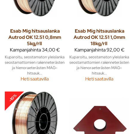
Esab
Mig hitsauslanka
Esab
Mig hitsauslanka
Autrod OK 12.51 0,8mm
Autrod OK 12.51 1,0mm
5kg/rll
18kg/rll
Kampanjahinta
34,00 €
Kampanjahinta
92,00 €
Kuparoitu, seostamaton yleislanka
Kuparoitu, seostamaton yleislanka
seostamattomien rakenneterästen
seostamattomien rakenneterästen
ja hienoraeterästen MAG-
ja hienoraeterästen MAG-
hitsauk...
hitsauk...
Heti saatavilla
Heti saatavilla
-10%