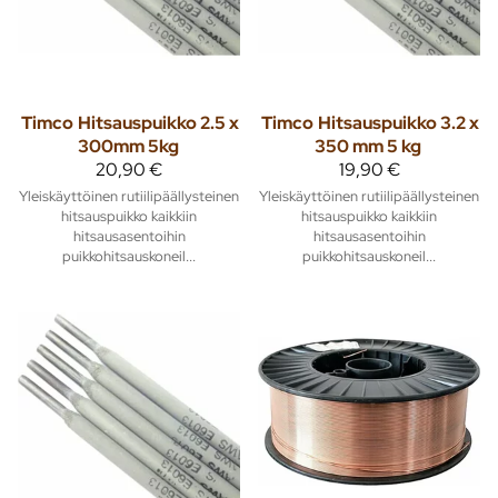
Timco
Hitsauspuikko 2.5 x
Timco
Hitsauspuikko 3.2 x
300mm 5kg
350 mm 5 kg
20,90 €
19,90 €
Yleiskäyttöinen rutiilipäällysteinen
Yleiskäyttöinen rutiilipäällysteinen
hitsauspuikko kaikkiin
hitsauspuikko kaikkiin
hitsausasentoihin
hitsausasentoihin
puikkohitsauskoneil...
puikkohitsauskoneil...