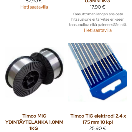
57,90 €
0.8MM 1KG
Heti saatavilla
17,90 €
Kaasuttoman langan ansiosta
hitsauskone ei tarvitse erikseen
kaasupulloa eikä paineensäädintä.
Heti saatavilla
Timco
MIG
Timco
TIG elektrodi 2.4 x
YDINTÄYTELANKA 1.0MM
175 mm 10 kpl
1KG
25,90 €