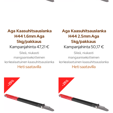
Aga
Kaasuhitsauslanka
Aga
Kaasuhitsauslanka
H44 1.6mm Aga
H44 2.5mm Aga
5kg/pakkaus
5kg/pakkaus
Kampanjahinta
47,21 €
Kampanjahinta
50,17 €
Sileä, niukasti
Sileä, niukasti
mangaanisekotteinen
mangaanisekotteinen
korkealaatuinen kaasuhitsauslanka
korkealaatuinen kaasuhitsauslanka
Heti saatavilla
Heti saatavilla
-25%
-25%