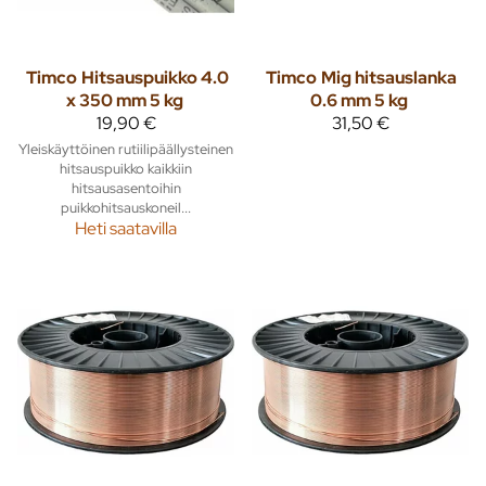
Timco
Hitsauspuikko 4.0
Timco
Mig hitsauslanka
x 350 mm 5 kg
0.6 mm 5 kg
19,90 €
31,50 €
Yleiskäyttöinen rutiilipäällysteinen
hitsauspuikko kaikkiin
hitsausasentoihin
puikkohitsauskoneil...
Heti saatavilla