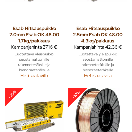
Esab
Hitsauspuikko
Esab
Hitsauspuikko
2.0mm Esab OK 48.00
2.5mm Esab OK 48.00
1.7kg/pakkaus
4.3kg/pakkaus
Kampanjahinta
27,16 €
Kampanjahinta
42,36 €
Luotettava yleispuikko
Luotettava yleispuikko
seostamattomille
seostamattomille
rakenneteräksille ja
rakenneteräksille ja
hienoraeteräksille
hienoraeteräksille
Heti saatavilla
Heti saatavilla
-20%
-10%