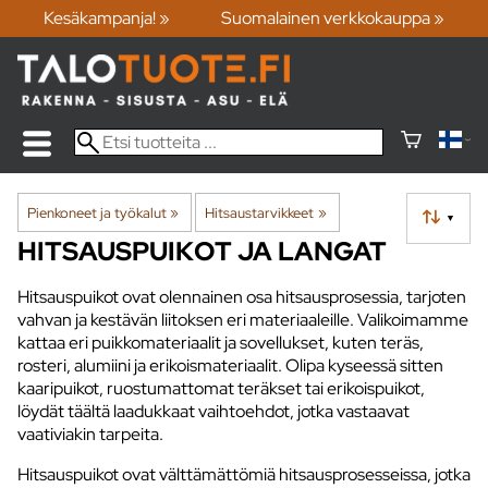
Kesäkampanja! »
Suomalainen verkkokauppa »
Pienkoneet ja työkalut
‪»
Hitsaustarvikkeet
‪»
▼
HITSAUSPUIKOT JA LANGAT
Hitsauspuikot ovat olennainen osa hitsausprosessia, tarjoten
vahvan ja kestävän liitoksen eri materiaaleille. Valikoimamme
kattaa eri puikkomateriaalit ja sovellukset, kuten teräs,
rosteri, alumiini ja erikoismateriaalit. Olipa kyseessä sitten
kaaripuikot, ruostumattomat teräkset tai erikoispuikot,
löydät täältä laadukkaat vaihtoehdot, jotka vastaavat
vaativiakin tarpeita.
Hitsauspuikot ovat välttämättömiä hitsausprosesseissa, jotka