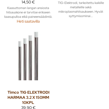
14,50 €
TIG-Elektrodi, tarkoitettu kaikille
metalleille sekä
Kaasuttoman langan ansiosta
mikroplasmahitsaukseen. Hyvät
hitsauskone ei tarvitse erikseen
syttymisominai...
kaasupulloa eikä paineensäädintä.
Heti saatavilla
Timco
TIG ELEKTRODI
HARMAA 3.2 X 150MM
10KPL
39,90 €