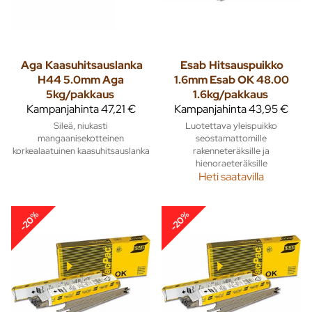
Aga
Kaasuhitsauslanka
Esab
Hitsauspuikko
H44 5.0mm Aga
1.6mm Esab OK 48.00
5kg/pakkaus
1.6kg/pakkaus
Kampanjahinta
47,21 €
Kampanjahinta
43,95 €
Sileä, niukasti
Luotettava yleispuikko
mangaanisekotteinen
seostamattomille
korkealaatuinen kaasuhitsauslanka
rakenneteräksille ja
hienoraeteräksille
Heti saatavilla
-20%
-20%