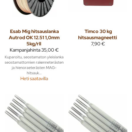
Esab
Mig hitsauslanka
Timco
30 kg
Autrod OK 12.51 1,0mm
hitsausmagneetti
5kg/rll
7,90 €
Kampanjahinta
35,00 €
Kuparoitu, seostamaton yleislanka
seostamattomien rakenneterästen
ja hienoraeterästen MAG-
hitsauk...
Heti saatavilla