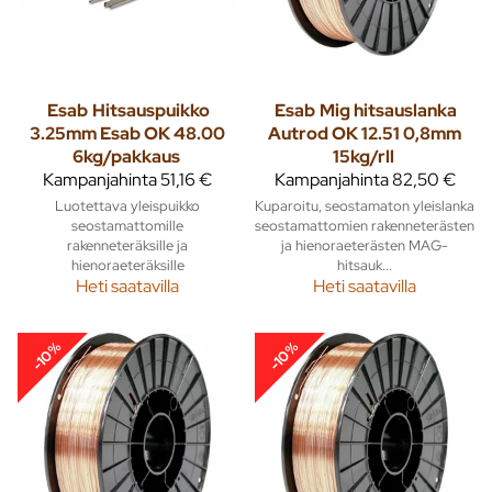
Esab
Hitsauspuikko
Esab
Mig hitsauslanka
3.25mm Esab OK 48.00
Autrod OK 12.51 0,8mm
6kg/pakkaus
15kg/rll
Kampanjahinta
51,16 €
Kampanjahinta
82,50 €
Luotettava yleispuikko
Kuparoitu, seostamaton yleislanka
seostamattomille
seostamattomien rakenneterästen
rakenneteräksille ja
ja hienoraeterästen MAG-
hienoraeteräksille
hitsauk...
Heti saatavilla
Heti saatavilla
-10%
-10%