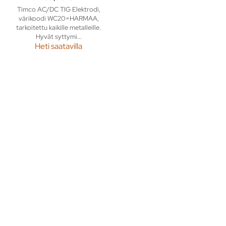
Timco AC/DC TIG Elektrodi,
värikoodi WC20=HARMAA,
tarkoitettu kaikille metalleille.
Hyvät syttymi...
Heti saatavilla