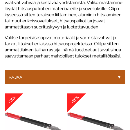
vaativat vahvaa ja kestävää yhdistämistä. Valikoimastamme
löydät hitsauspuikot eri materiaaleille ja sovelluksille. Olipa
kyseessä sitten teräksen liittäminen, alumiinin hitsaaminen
tai muut erikoissovellukset, hitsauspuikot tarjoavat
ammattitason suorituskyvyn ja luotettavuuden.
Valitse tarpeisiisi sopivat materiaalit ja varmista vahvat ja
tarkat liitokset erilaisissa hitsausprojekteissa. Olitpa sitten
ammattilainen tai harrastaja, nämä tuotteet auttavat sinua
saavuttamaan parhaat mahdolliset tulokset metallitöissäsi.
RAJAA
▼
-25%
-25%