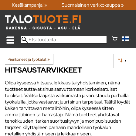
Kesäkampanja! »
Suomalainen verkkokauppa »
Pienkoneet ja työkalut
‪»
▼
HITSAUSTARVIKKEET
Olipa kyseessä hitsaus, leikkaus tai yhdistäminen, nämä
tuotteet auttavat sinua saavuttamaan korkealaatuiset
tulokset. Valitse laajasta valikoimasta ja varustaudu parhailla
työkaluilla, jotka vastaavat juuri sinun tarpeitasi. Täältä löydät
kaiken tarvittavan metallitöihin, olipa kyseessä sitten
ammattilainen tai harrastaja. Nämä tuotteet yhdistävät
tehokkuuden, tarkan suorituskyvyn ja monipuolisuuden
tarjoten käyttäjilleen parhaan mahdollisen työkalun
metallien yhdistämiseen ja leikkaamiseen.