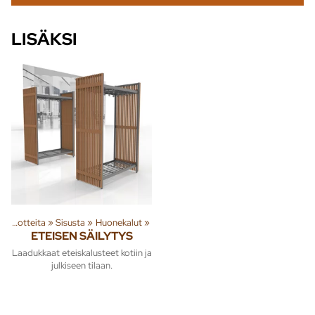
LISÄKSI
Tuoteryhmiä ja tuotteita
‪»
Sisusta
‪»
Huonekalut
‪»
ETEISEN SÄILYTYS
Laadukkaat eteiskalusteet kotiin ja
julkiseen tilaan.