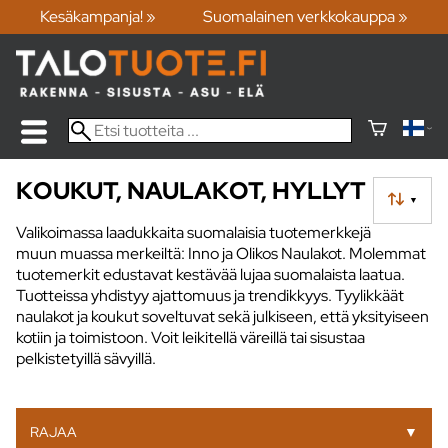
Kesäkampanja! »
Suomalainen verkkokauppa »
KOUKUT, NAULAKOT, HYLLYT
▼
Valikoimassa laadukkaita suomalaisia tuotemerkkejä
muun muassa merkeiltä: Inno ja Olikos Naulakot. Molemmat
tuotemerkit edustavat kestävää lujaa suomalaista laatua.
Tuotteissa yhdistyy ajattomuus ja trendikkyys. Tyylikkäät
naulakot ja koukut soveltuvat sekä julkiseen, että yksityiseen
kotiin ja toimistoon. Voit leikitellä väreillä tai sisustaa
pelkistetyillä sävyillä.
RAJAA
▼