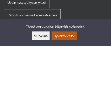
Usein kysytyt kysymykset
Rahoitus - maksa kätevästi erissä
Tämä verkkosivu käyttää evästeitä.
Palautukset
Muokkaa
Hyväksy kaikki