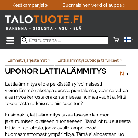
Kesäkampanja! »
Suomalainen verkkokauppa »
Lämmitysjärjestelmät
‪»
Lattialämmitysputket ja tarvikkeet
‪»
UPONOR LATTIALÄMMITYS
▼
Lattialämmitys ei ole pelkästään ylivoimaisesti
yleisin lämmönjakotapa uusissa pientaloissa, vaan se valtaa
alaa myös kerrostalorakentamisessa huimaa vauhtia. Mitä
tekee tästä ratkaisusta niin suositun?
Ensinnäkin, lattialämmitys takaa tasaisen lämmön
jakautumisen jokaiseen huoneeseen. Tämä johtuu suuresta
lattia-pinta-alasta, jonka avulla lämpö leviää
huomaamattomasti ympäri tiloja. Tämä ei ainoastaan luo