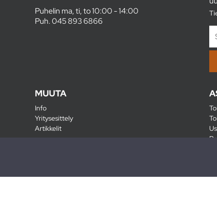
uu
Puhelin ma, ti, to 10:00 - 14:00
Ti
Puh.
045 893 6866
MUUTA
A
Info
To
Yritysesittely
To
Artikkelit
Us
Ra
Pa