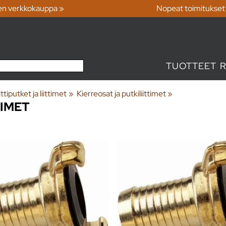
en verkkokauppa »
Nopeat toimitukset
TUOTTEET
iputket ja liittimet
‪»
Kierreosat ja putkiliittimet
‪»
TIMET