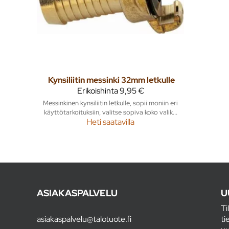
Kynsiliitin messinki 32mm letkulle
Erikoishinta
9,95 €
Messinkinen kynsiliitin letkulle, sopii moniin eri
käyttötarkoituksiin, valitse sopiva koko valik...
Heti saatavilla
ASIAKASPALVELU
U
Ti
asiakaspalvelu@talotuote.fi
ti