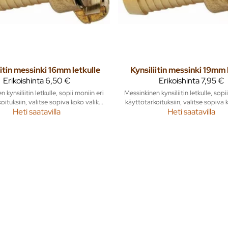
iitin messinki 16mm letkulle
Kynsiliitin messinki 19mm 
Erikoishinta
6,50 €
Erikoishinta
7,95 €
 kynsiliitin letkulle, sopii moniin eri
Messinkinen kynsiliitin letkulle, sopi
oituksiin, valitse sopiva koko valik...
käyttötarkoituksiin, valitse sopiva ko
Heti saatavilla
Heti saatavilla