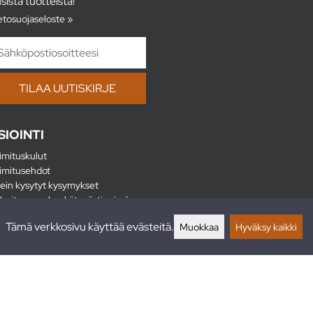
sista tuotteista!
etosuojaseloste »
SIOINTI
imituskulut
imitusehdot
ein kysytyt kysymykset
hoitus - maksa kätevästi erissä
lautukset
Tämä verkkosivu käyttää evästeitä.
Muokkaa
Hyväksy kaikki