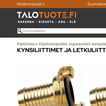
Kesäkampanja! »
Suomalain
Käyttövesi
‪»
Käyttövesiputket, kupariputket, komposiitt
KYNSILIITTIMET JA LETKULIIT