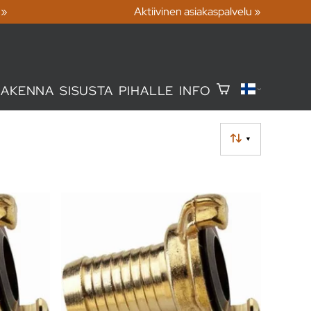
 »
Aktiivinen asiakaspalvelu »
RAKENNA
SISUSTA
PIHALLE
INFO
▼