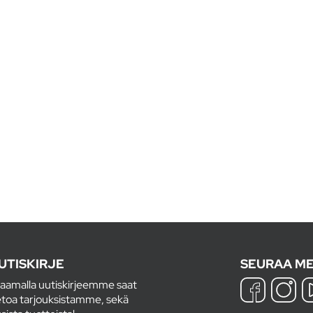
UTISKIRJE
SEURAA ME
laamalla uutiskirjeemme saat
etoa tarjouksistamme, sekä