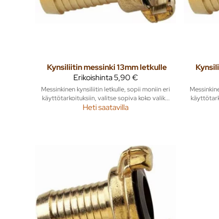
Kynsiliitin messinki 13mm letkulle
Kynsil
Erikoishinta
5,90 €
Messinkinen kynsiliitin letkulle, sopii moniin eri
Messinkinen
käyttötarkoituksiin, valitse sopiva koko valik...
käyttötark
Heti saatavilla