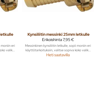
letkulle
Kynsiliitin messinki 25mm letkulle
Erikoishinta
7,95 €
i moniin eri
Messinkinen kynsiliitin letkulle, sopii moniin eri
ko valik...
käyttötarkoituksiin, valitse sopiva koko valik...
Heti saatavilla