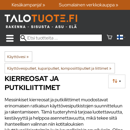
Kesäkampanja! »
Suomalainen verkkokauppa »
Käyttövesi
‪»
Käyttövesiputket, kupariputket, komposiittiputket ja liittimet
‪»
KIERREOSAT JA
▼
PUTKILIITTIMET
Messinkiset kierreosat ja putkiliittimet muodostavat
erinomaisen ratkaisun käyttövesiputkistojen suunnitteluun
ja rakentamiseen. Tämä tuoteryhmä tarjoaa luotettavuutta,
kestävyyttä ja helppoa asennettavuutta, mikä tekee siitä
ihanteellisen valinnan niin kotitalouksien