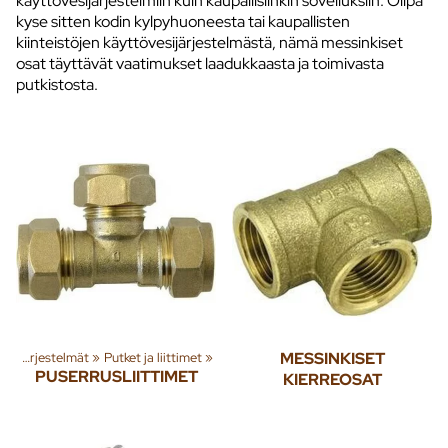
käyttövesijärjestelmiin kuin kaupallisiinkin sovelluksiin. Olipa
kyse sitten kodin kylpyhuoneesta tai kaupallisten
kiinteistöjen käyttövesijärjestelmästä, nämä messinkiset
osat täyttävät vaatimukset laadukkaasta ja toimivasta
putkistosta.
Lämmitysjärjestelmät
‪»
Putket ja liittimet
‪»
MESSINKISET
PUSERRUSLIITTIMET
KIERREOSAT