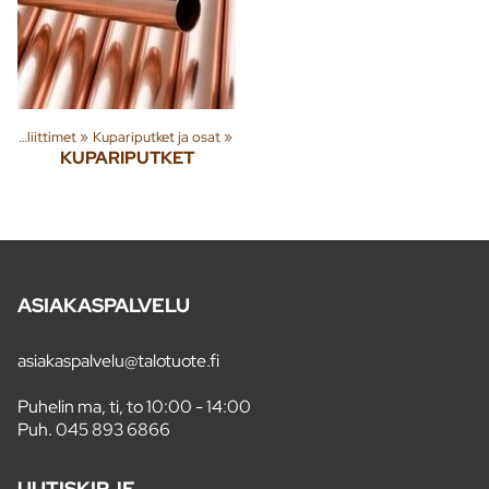
Putket ja liittimet
‪»
Kupariputket ja osat
‪»
KUPARIPUTKET
ASIAKASPALVELU
asiakaspalvelu@talotuote.fi
Puhelin ma, ti, to 10:00 - 14:00
Puh.
045 893 6866
UUTISKIRJE