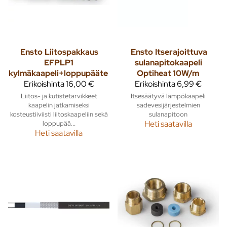
Ensto
Liitospakkaus
Ensto
Itserajoittuva
EFPLP1
sulanapitokaapeli
kylmäkaapeli+loppupääte
Optiheat 10W/m
Erikoishinta
16,00 €
Erikoishinta
6,99 €
Liitos- ja kutistetarvikkeet
Itsesäätyvä lämpökaapeli
kaapelin jatkamiseksi
sadevesijärjestelmien
kosteustiiviisti liitoskaapeliin sekä
sulanapitoon
loppupää...
Heti saatavilla
Heti saatavilla