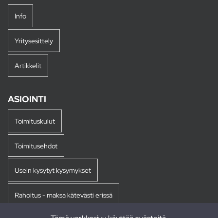
Info
Yritysesittely
Artikkelit
ASIOINTI
Toimituskulut
Toimitusehdot
Usein kysytyt kysymykset
Rahoitus - maksa kätevästi erissä