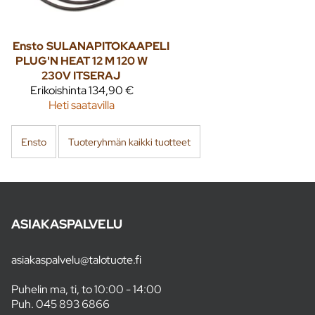
Ensto
SULANAPITOKAAPELI
PLUG'N HEAT 12 M 120 W
230V ITSERAJ
Erikoishinta
134,90 €
Heti saatavilla
Ensto
Tuoteryhmän kaikki tuotteet
ASIAKASPALVELU
asiakaspalvelu@talotuote.fi
Puhelin ma, ti, to 10:00 - 14:00
Puh.
045 893 6866