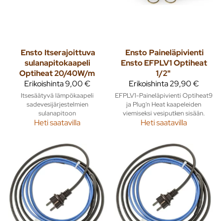
Ensto
Itserajoittuva
Ensto
Paineläpivienti
sulanapitokaapeli
Ensto EFPLV1 Optiheat
Optiheat 20/40W/m
1/2"
Erikoishinta
9,00 €
Erikoishinta
29,90 €
Itsesäätyvä lämpökaapeli
EFPLV1-Paineläpivienti Optiheat9
sadevesijärjestelmien
ja Plug'n Heat kaapeleiden
sulanapitoon
viemiseksi vesiputken sisään.
Heti saatavilla
Heti saatavilla