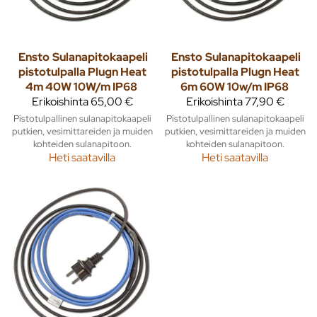
Ensto
Sulanapitokaapeli
Ensto
Sulanapitokaapeli
pistotulpalla Plugn Heat
pistotulpalla Plugn Heat
4m 40W 10W/m IP68
6m 60W 10w/m IP68
Erikoishinta
65,00 €
Erikoishinta
77,90 €
Pistotulpallinen sulanapitokaapeli
Pistotulpallinen sulanapitokaapeli
putkien, vesimittareiden ja muiden
putkien, vesimittareiden ja muiden
kohteiden sulanapitoon.
kohteiden sulanapitoon.
Heti saatavilla
Heti saatavilla