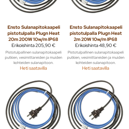
Ensto
Sulanapitokaapeli
Ensto
Sulanapitokaapeli
pistotulpalla Plugn Heat
pistotulpalla Plugn Heat
20m 200W 10w/m IP68
2m 20W 10w/m IP68
Erikoishinta
205,90 €
Erikoishinta
48,90 €
Pistotulpallinen sulanapitokaapeli
Pistotulpallinen sulanapitokaapeli
putkien, vesimittareiden ja muiden
putkien, vesimittareiden ja muiden
kohteiden sulanapitoon.
kohteiden sulanapitoon.
Heti saatavilla
Heti saatavilla