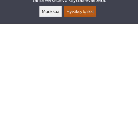
Tämä verkkosivu käyttää evästeitä.
Palautukset
Muokkaa
Hyväksy kaikki