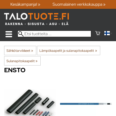
Kesäkampanja! »
Suomalainen verkkokauppa »
Sähkötarvikkeet
‪»
Lämpökaapelit ja sulanapitokaapelit
‪»
Sulanapitokaapelit
‪»
ENSTO