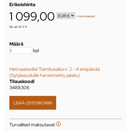
Erikoishinta
1 099,00
+
toimituskulut
Sis. alv 25.5 %
Määrä
kpl
Heti saatavilla! Toimitusaika n. 2 - 4 arkipäivää
(Syrjäseuduille harvennettu jakelu)
Tilauskoodi
3488306
Turvalliset maksutavat