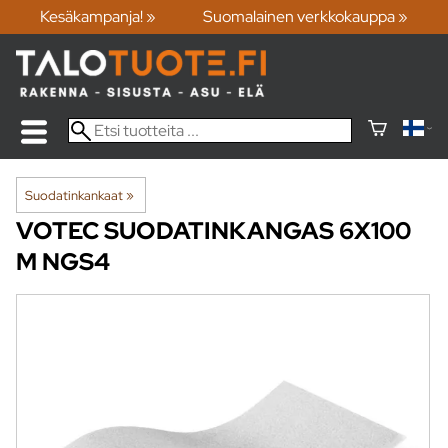
Kesäkampanja! »
Suomalainen verkkokauppa »
Suodatinkankaat
‪»
VOTEC
SUODATINKANGAS 6X100
M NGS4