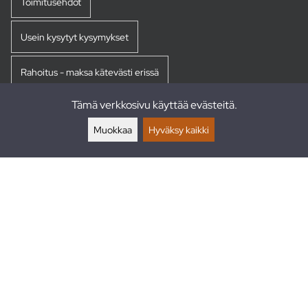
Toimitusehdot
Usein kysytyt kysymykset
Rahoitus - maksa kätevästi erissä
Tämä verkkosivu käyttää evästeitä.
Palautukset
Muokkaa
Hyväksy kaikki