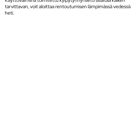
Käyttövalmiina toimitettu kylpytynnyrisetti sisältää kaiken
tarvittavan, voit aloittaa rentoutumisen lämpimässä vedessä
heti.