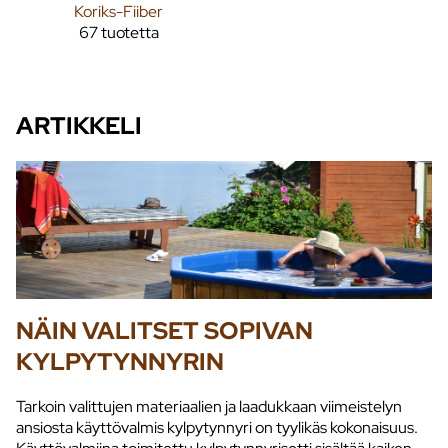
Koriks-Fiiber
67 tuotetta
ARTIKKELI
NÄIN VALITSET SOPIVAN
KYLPYTYNNYRIN
Tarkoin valittujen materiaalien ja laadukkaan viimeistelyn
ansiosta käyttövalmis kylpytynnyri on tyylikäs kokonaisuus.