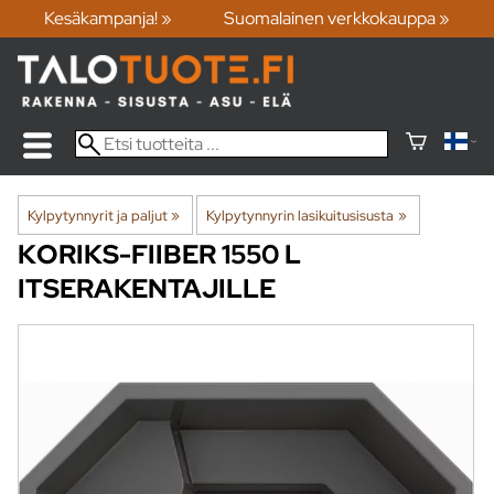
Kesäkampanja! »
Suomalainen verkkokauppa »
Kylpytynnyrit ja paljut
‪»
Kylpytynnyrin lasikuitusisusta
‪»
KORIKS-FIIBER
1550 L
ITSERAKENTAJILLE