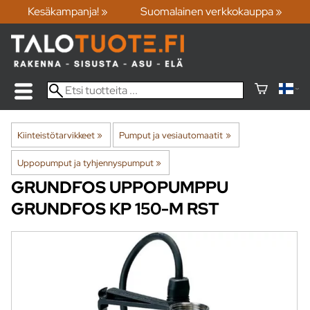
Kesäkampanja! »
Suomalainen verkkokauppa »
Kiinteistötarvikkeet
‪»
Pumput ja vesiautomaatit
‪»
Uppopumput ja tyhjennyspumput
‪»
GRUNDFOS
UPPOPUMPPU
GRUNDFOS KP 150-M RST