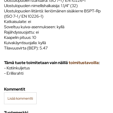
Ulostulopuolen standardi: ISO 7-1 / EN 10226-1
Ulostulopuolen nimellishalkaisija: 1.1/4" (32)
Ulostulopuolen liitäntä: lieriömäinen sisäkierre BSPT-Rp
(ISO 7-1 / EN 10226-1)
Katkaisulaite: ei
Soveltuu kuiva-asennukseen: kyllä
Rajähdyssuojattu: ei
Kaapelin pituus: 10
Kuivakäyntisuojalla: kyllä
Tilavuusvirta (BEP): 5.47
Tämä tuote toimitetaan vain näillä
toimitustavoilla
:
- Kotiinkuljetus
- Erillisrahti
Kommentit
Lisää kommentti
Tuotemerkki