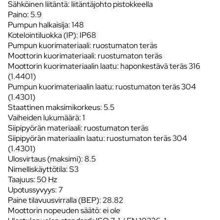
Sähköinen liitäntä: liitäntäjohto pistokkeella
Paino: 5.9
Pumpun halkaisija: 148
Kotelointiluokka (IP): IP68
Pumpun kuorimateriaali: ruostumaton teräs
Moottorin kuorimateriaali: ruostumaton teräs
Moottorin kuorimateriaalin laatu: haponkestävä teräs 316
(1.4401)
Pumpun kuorimateriaalin laatu: ruostumaton teräs 304
(1.4301)
Staattinen maksimikorkeus: 5.5
Vaiheiden lukumäärä: 1
Siipipyörän materiaali: ruostumaton teräs
Siipipyörän materiaalin laatu: ruostumaton teräs 304
(1.4301)
Ulosvirtaus (maksimi): 8.5
Nimelliskäyttötila: S3
Taajuus: 50 Hz
Upotussyvyys: 7
Paine tilavuusvirralla (BEP): 28.82
Moottorin nopeuden säätö: ei ole