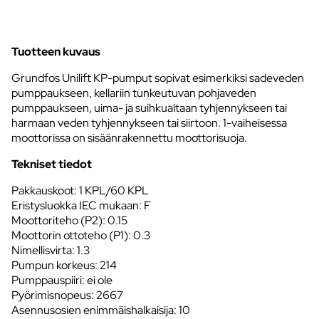
Tuotteen kuvaus
Grundfos Unilift KP-pumput sopivat esimerkiksi sadeveden
pumppaukseen, kellariin tunkeutuvan pohjaveden
pumppaukseen, uima- ja suihkualtaan tyhjennykseen tai
harmaan veden tyhjennykseen tai siirtoon. 1-vaiheisessa
moottorissa on sisäänrakennettu moottorisuoja.
Tekniset tiedot
Pakkauskoot: 1 KPL/60 KPL
Eristysluokka IEC mukaan: F
Moottoriteho (P2): 0.15
Moottorin ottoteho (P1): 0.3
Nimellisvirta: 1.3
Pumpun korkeus: 214
Pumppauspiiri: ei ole
Pyörimisnopeus: 2667
Asennusosien enimmäishalkaisija: 10