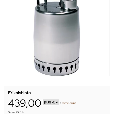
Erikoishinta
439,00
+
toimituskulut
Sis. alv 25.5 %