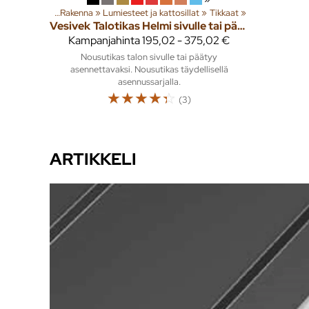
 ja tuotteita
‪»
Rakenna
‪»
Lumiesteet ja kattosillat
‪»
Tikkaat
‪»
Vesivek
Talotikas Helmi sivulle tai päätyyn asennussarjalla
Kampanjahinta
195,02 - 375,02 €
Nousutikas talon sivulle tai päätyy
asennettavaksi. Nousutikas täydellisellä
asennussarjalla.
☆
☆
☆
☆
☆
(3)
ARTIKKELI