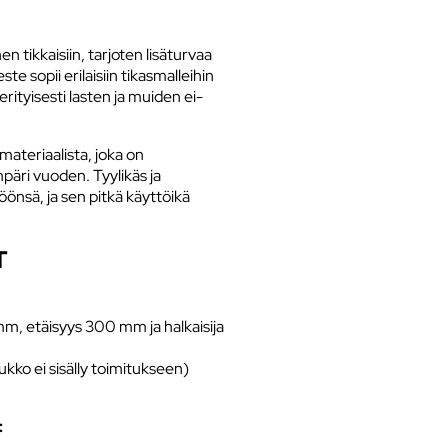
 tikkaisiin, tarjoten lisäturvaa
te sopii erilaisiin tikasmalleihin
rityisesti lasten ja muiden ei-
materiaalista, joka on
päri vuoden. Tyylikäs ja
nsä, ja sen pitkä käyttöikä
T
mm, etäisyys 300 mm ja halkaisija
(lukko ei sisälly toimitukseen)
: