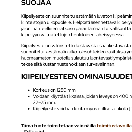
SUOJAA
Kiipeilyeste on suunniteltu estämään luvaton kiipeäminen
kiinteistöjen ulkopuolelle. Helposti asennettava kiipeilyes
ja on ihanteellinen ratkaisu parantamaan turvallisuutta e
kiipeilyyn valtuutettujen henkilöiden läheisyydessä.
Kiipeilyeste on valmistettu kestävästä, säänkestävästä 
suunniteltu kestämään ulko-olosuhteiden rasituksia ym
huomaamaton muotoilu sulautuu luontevasti ympäristöö
tekee siitä kustannustehokkaan turvavalinnan.
KIIPEILYESTEEN OMINAISUUDE
Korkeus on 1250 mm
Voidaan käyttää tikkaissa, joiden leveys on 400 
22–25 mm.
Kiipeilyeste voidaan lukita myös erillisellä lukolla 
Tämä tuote toimitetaan vain näillä
toimitustavoilla
- Erillisrahti