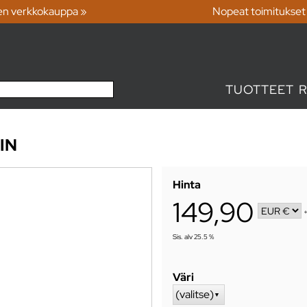
en verkkokauppa »
Nopeat toimitukset
TUOTTEET
IN
Hinta
149,90
Sis. alv 25.5 %
Väri
(valitse)
▼