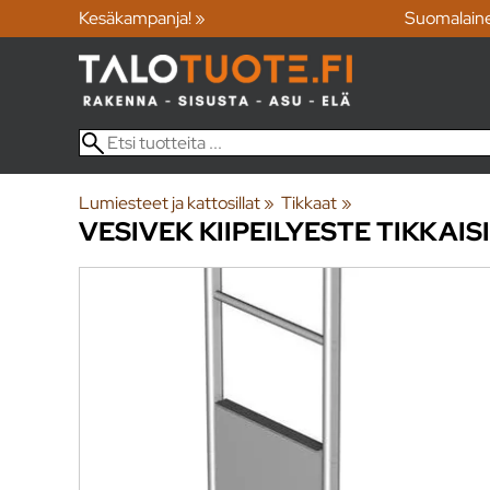
Kesäkampanja! »
Suomalain
Lumiesteet ja kattosillat
‪»
Tikkaat
‪»
VESIVEK
KIIPEILYESTE TIKKAISI