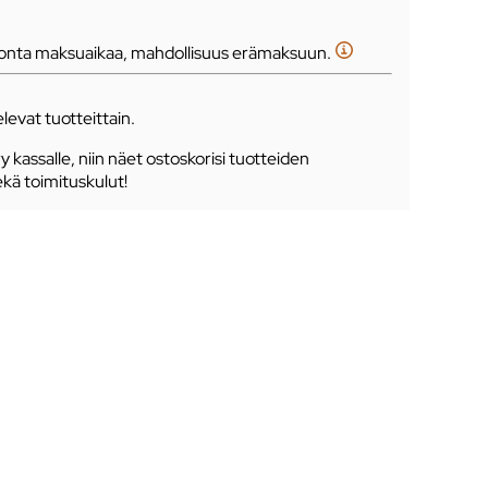
tonta maksuaikaa, mahdollisuus erämaksuun.
levat tuotteittain.
ry kassalle, niin näet ostoskorisi tuotteiden
ekä toimituskulut!