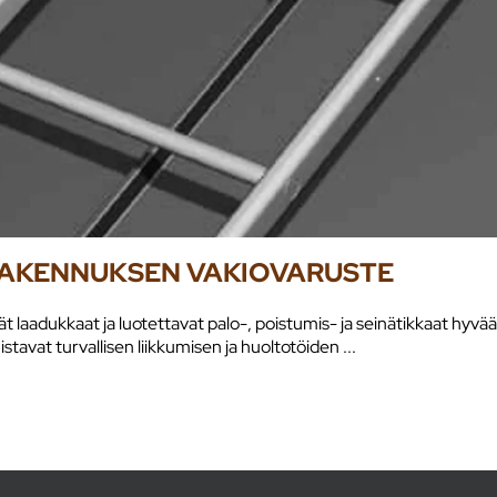
RAKENNUKSEN VAKIOVARUSTE
t laadukkaat ja luotettavat palo-, poistumis- ja seinätikkaat hyvä
stavat turvallisen liikkumisen ja huoltotöiden ...