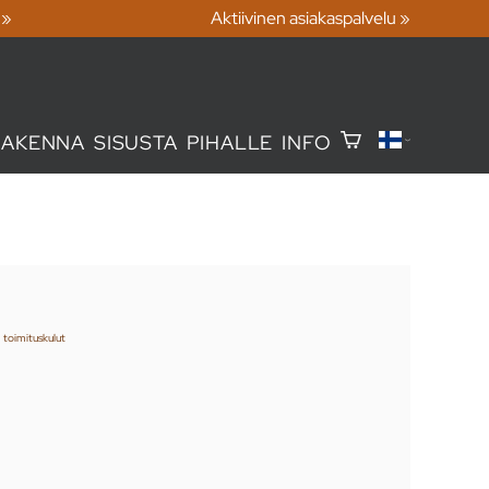
 »
Aktiivinen asiakaspalvelu »
RAKENNA
SISUSTA
PIHALLE
INFO
+
toimituskulut