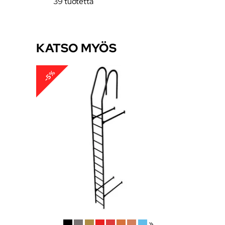
39 tuotetta
KATSO MYÖS
-5%
»