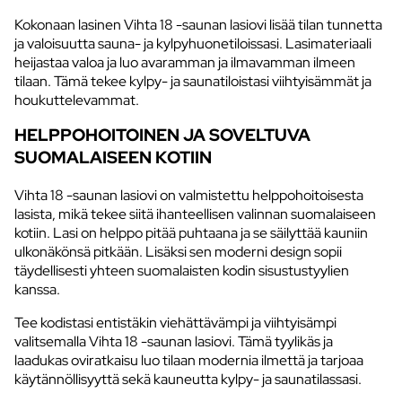
Kokonaan lasinen Vihta 18 -saunan lasiovi lisää tilan tunnetta
ja valoisuutta sauna- ja kylpyhuonetiloissasi. Lasimateriaali
heijastaa valoa ja luo avaramman ja ilmavamman ilmeen
tilaan. Tämä tekee kylpy- ja saunatiloistasi viihtyisämmät ja
houkuttelevammat.
HELPPOHOITOINEN JA SOVELTUVA
SUOMALAISEEN KOTIIN
Vihta 18 -saunan lasiovi on valmistettu helppohoitoisesta
lasista, mikä tekee siitä ihanteellisen valinnan suomalaiseen
kotiin. Lasi on helppo pitää puhtaana ja se säilyttää kauniin
ulkonäkönsä pitkään. Lisäksi sen moderni design sopii
täydellisesti yhteen suomalaisten kodin sisustustyylien
kanssa.
Tee kodistasi entistäkin viehättävämpi ja viihtyisämpi
valitsemalla Vihta 18 -saunan lasiovi. Tämä tyylikäs ja
laadukas oviratkaisu luo tilaan modernia ilmettä ja tarjoaa
käytännöllisyyttä sekä kauneutta kylpy- ja saunatilassasi.