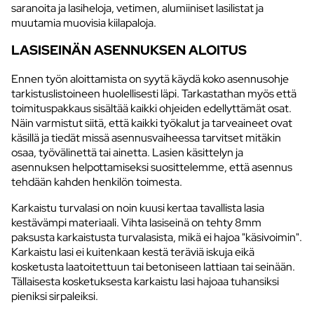
saranoita ja lasiheloja, vetimen, alumiiniset lasilistat ja
muutamia muovisia kiilapaloja.
LASISEINÄN ASENNUKSEN ALOITUS
Ennen työn aloittamista on syytä käydä koko asennusohje
tarkistuslistoineen huolellisesti läpi. Tarkastathan myös että
toimituspakkaus sisältää kaikki ohjeiden edellyttämät osat.
Näin varmistut siitä, että kaikki työkalut ja tarveaineet ovat
käsillä ja tiedät missä asennusvaiheessa tarvitset mitäkin
osaa, työvälinettä tai ainetta. Lasien käsittelyn ja
asennuksen helpottamiseksi suosittelemme, että asennus
tehdään kahden henkilön toimesta.
Karkaistu turvalasi on noin kuusi kertaa tavallista lasia
kestävämpi materiaali. Vihta lasiseinä on tehty 8mm
paksusta karkaistusta turvalasista, mikä ei hajoa "käsivoimin".
Karkaistu lasi ei kuitenkaan kestä teräviä iskuja eikä
kosketusta laatoitettuun tai betoniseen lattiaan tai seinään.
Tällaisesta kosketuksesta karkaistu lasi hajoaa tuhansiksi
pieniksi sirpaleiksi.