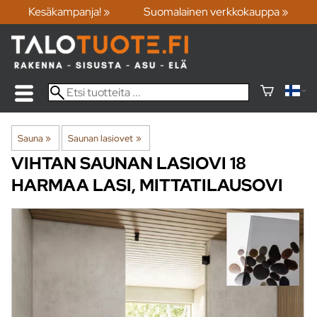
Kesäkampanja! »
Suomalainen verkkokauppa »
Sauna
‪»
Saunan lasiovet
‪»
VIHTAN
SAUNAN LASIOVI 18
HARMAA LASI, MITTATILAUSOVI