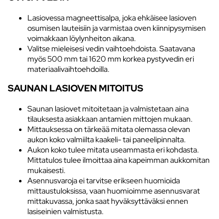
Lasiovessa magneettisalpa, joka ehkäisee lasioven
osumisen lauteisiin ja varmistaa oven kiinnipysymisen
voimakkaan löylynheiton aikana.
Valitse mieleisesi vedin vaihtoehdoista. Saatavana
myös 500 mm tai 1620 mm korkea pystyvedin eri
materiaalivaihtoehdoilla.
SAUNAN LASIOVEN MITOITUS
Saunan lasiovet mitoitetaan ja valmistetaan aina
tilauksesta asiakkaan antamien mittojen mukaan.
Mittauksessa on tärkeää mitata olemassa olevan
aukon koko valmiilta kaakeli- tai paneelipinnalta.
Aukon koko tulee mitata useammasta eri kohdasta.
Mittatulos tulee ilmoittaa aina kapeimman aukkomitan
mukaisesti.
Asennusvaroja ei tarvitse erikseen huomioida
mittaustuloksissa, vaan huomioimme asennusvarat
mittakuvassa, jonka saat hyväksyttäväksi ennen
lasiseinien valmistusta.