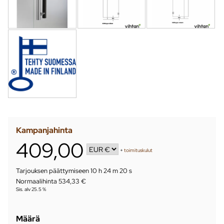
Kampanjahinta
409,00
+
toimituskulut
Tarjouksen päättymiseen
10 h 24 m 19 s
Normaalihinta 534,33 €
Sis. alv 25.5 %
Määrä