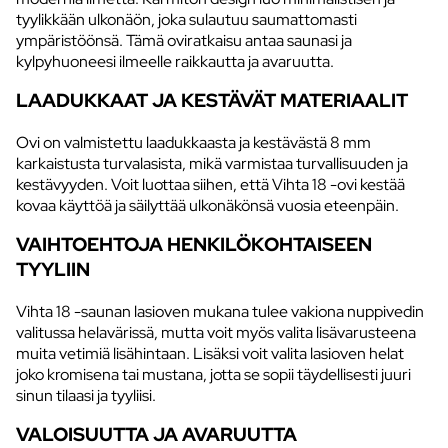
tyylikkään ulkonäön, joka sulautuu saumattomasti
ympäristöönsä. Tämä oviratkaisu antaa saunasi ja
kylpyhuoneesi ilmeelle raikkautta ja avaruutta.
LAADUKKAAT JA KESTÄVÄT MATERIAALIT
Ovi on valmistettu laadukkaasta ja kestävästä 8 mm
karkaistusta turvalasista, mikä varmistaa turvallisuuden ja
kestävyyden. Voit luottaa siihen, että Vihta 18 -ovi kestää
kovaa käyttöä ja säilyttää ulkonäkönsä vuosia eteenpäin.
VAIHTOEHTOJA HENKILÖKOHTAISEEN
TYYLIIN
Vihta 18 -saunan lasioven mukana tulee vakiona nuppivedin
valitussa helavärissä, mutta voit myös valita lisävarusteena
muita vetimiä lisähintaan. Lisäksi voit valita lasioven helat
joko kromisena tai mustana, jotta se sopii täydellisesti juuri
sinun tilaasi ja tyyliisi.
VALOISUUTTA JA AVARUUTTA