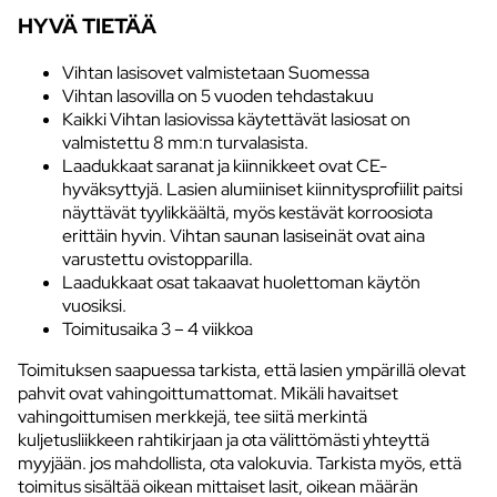
HYVÄ TIETÄÄ
Vihtan lasisovet valmistetaan Suomessa
Vihtan lasovilla on 5 vuoden tehdastakuu
Kaikki Vihtan lasiovissa käytettävät lasiosat on
valmistettu 8 mm:n turvalasista.
Laadukkaat saranat ja kiinnikkeet ovat CE-
hyväksyttyjä. Lasien alumiiniset kiinnitysprofiilit paitsi
näyttävät tyylikkäältä, myös kestävät korroosiota
erittäin hyvin. Vihtan saunan lasiseinät ovat aina
varustettu ovistopparilla.
Laadukkaat osat takaavat huolettoman käytön
vuosiksi.
Toimitusaika 3 – 4 viikkoa
Toimituksen saapuessa tarkista, että lasien ympärillä olevat
pahvit ovat vahingoittumattomat. Mikäli havaitset
vahingoittumisen merkkejä, tee siitä merkintä
kuljetusliikkeen rahtikirjaan ja ota välittömästi yhteyttä
myyjään. jos mahdollista, ota valokuvia. Tarkista myös, että
toimitus sisältää oikean mittaiset lasit, oikean määrän