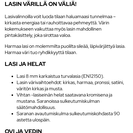
LASIN VÄRILLÄ ON VÄLIÄ!
Lasivalinnoilla voit luoda tilaan haluamaasi tunnelmaa –
kirkasta energiaa tai rauhoittavaa pehmeyttä. Värin
kokemukseen vaikuttaa myös lasin mahdollinen
pintakäsittely, joka sirottaa valoa.
Harmaa lasi on molemmilta puolilta sileää, läpivärjättyä lasia.
Harmaa väri tuo ryhdikkyyttä tilaan.
LASI JA HELAT
Lasi 8 mm karkaistua turvalasia (EN12150).
Lasin värivaihtoehdot: kirkas, harmaa, pronssi, satiini,
väritön kirkas ja musta.
Vihtan -lasiseinän helat saatavana kromisena ja
mustana. Saranoissa sulkeutumiskulman
säätömahdollisuus.
Saranan avautumiskulma sulkeutumiskohdasta 90
astetta ulospäin.
OVI JA VEDIN