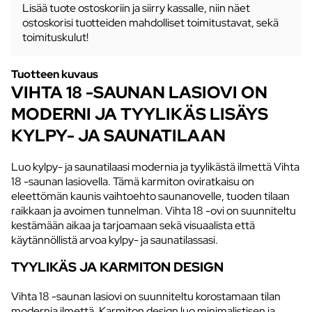
Lisää tuote ostoskoriin ja siirry kassalle, niin näet
ostoskorisi tuotteiden mahdolliset toimitustavat, sekä
toimituskulut!
Tuotteen kuvaus
VIHTA 18 -SAUNAN LASIOVI ON
MODERNI JA TYYLIKÄS LISÄYS
KYLPY- JA SAUNATILAAN
Luo kylpy- ja saunatilaasi modernia ja tyylikästä ilmettä Vihta
18 -saunan lasiovella. Tämä karmiton oviratkaisu on
eleettömän kaunis vaihtoehto saunanovelle, tuoden tilaan
raikkaan ja avoimen tunnelman. Vihta 18 -ovi on suunniteltu
kestämään aikaa ja tarjoamaan sekä visuaalista että
käytännöllistä arvoa kylpy- ja saunatilassasi.
TYYLIKÄS JA KARMITON DESIGN
Vihta 18 -saunan lasiovi on suunniteltu korostamaan tilan
modernia ilmettä. Karmiton design luo minimalistisen ja