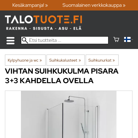
Kesäkampanja! »
Suomalainen verkkokauppa »
Kylpyhuone ja wc
‪»
Suihkukalusteet
‪»
Suihkunurkat
‪»
VIHTAN
SUIHKUKULMA PISARA
3+3 KAHDELLA OVELLA