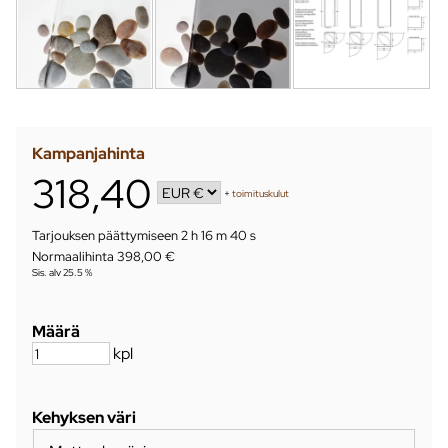
Kampanjahinta
318,40
+
toimituskulut
Tarjouksen päättymiseen
2 h 16 m 39 s
Normaalihinta 398,00 €
Sis. alv 25.5 %
Määrä
kpl
Kehyksen väri