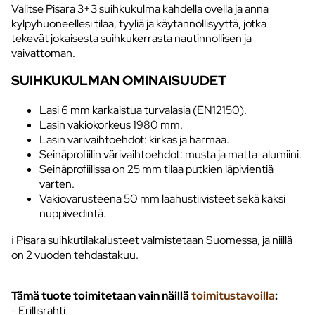
Valitse Pisara 3+3 suihkukulma kahdella ovella ja anna
kylpyhuoneellesi tilaa, tyyliä ja käytännöllisyyttä, jotka
tekevät jokaisesta suihkukerrasta nautinnollisen ja
vaivattoman.
SUIHKUKULMAN OMINAISUUDET
Lasi 6 mm karkaistua turvalasia (EN12150).
Lasin vakiokorkeus 1980 mm.
Lasin värivaihtoehdot: kirkas ja harmaa.
Seinäprofiilin värivaihtoehdot: musta ja matta-alumiini.
Seinäprofiilissa on 25 mm tilaa putkien läpivientiä
varten.
Vakiovarusteena 50 mm laahustiivisteet sekä kaksi
nuppivedintä.
ℹ️ Pisara suihkutilakalusteet valmistetaan Suomessa, ja niillä
on 2 vuoden tehdastakuu.
Tämä tuote toimitetaan vain näillä
toimitustavoilla
:
- Erillisrahti