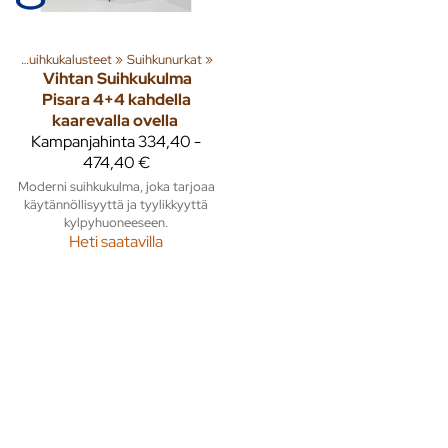
wc
‪»
Suihkukalusteet
‪»
Suihkunurkat
‪»
Vihtan
Suihkukulma
Pisara 4+4 kahdella
kaarevalla ovella
Kampanjahinta
334,40 -
474,40 €
Moderni suihkukulma, joka tarjoaa
käytännöllisyyttä ja tyylikkyyttä
kylpyhuoneeseen.
Heti saatavilla