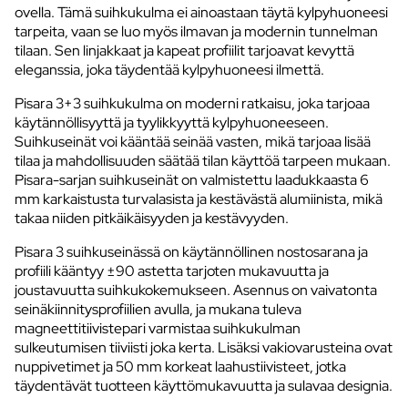
ovella. Tämä suihkukulma ei ainoastaan täytä kylpyhuoneesi
tarpeita, vaan se luo myös ilmavan ja modernin tunnelman
tilaan. Sen linjakkaat ja kapeat profiilit tarjoavat kevyttä
eleganssia, joka täydentää kylpyhuoneesi ilmettä.
Pisara 3+3 suihkukulma on moderni ratkaisu, joka tarjoaa
käytännöllisyyttä ja tyylikkyyttä kylpyhuoneeseen.
Suihkuseinät voi kääntää seinää vasten, mikä tarjoaa lisää
tilaa ja mahdollisuuden säätää tilan käyttöä tarpeen mukaan.
Pisara-sarjan suihkuseinät on valmistettu laadukkaasta 6
mm karkaistusta turvalasista ja kestävästä alumiinista, mikä
takaa niiden pitkäikäisyyden ja kestävyyden.
Pisara 3 suihkuseinässä on käytännöllinen nostosarana ja
profiili kääntyy ±90 astetta tarjoten mukavuutta ja
joustavuutta suihkukokemukseen. Asennus on vaivatonta
seinäkiinnitysprofiilien avulla, ja mukana tuleva
magneettitiivistepari varmistaa suihkukulman
sulkeutumisen tiiviisti joka kerta. Lisäksi vakiovarusteina ovat
nuppivetimet ja 50 mm korkeat laahustiivisteet, jotka
täydentävät tuotteen käyttömukavuutta ja sulavaa designia.