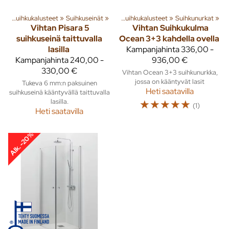
wc
tuotteita
‪»
Suihkukalusteet
‪»
Sisusta
‪»
‪»
Kylpyhuone ja wc
Suihkuseinät
‪»
‪»
Suihkukalusteet
‪»
Suihkunurkat
‪»
Vihtan
Pisara 5
Vihtan
Suihkukulma
suihkuseinä taittuvalla
Ocean 3+3 kahdella ovella
lasilla
Kampanjahinta
336,00 -
Kampanjahinta
240,00 -
936,00 €
330,00 €
Vihtan Ocean 3+3 suihkunurkka,
jossa on kääntyvät lasit
Tukeva 6 mm:n paksuinen
Heti saatavilla
suihkuseinä kääntyvällä taittuvalla
lasilla.
☆
☆
☆
☆
☆
(1)
Heti saatavilla
Alk. -20%