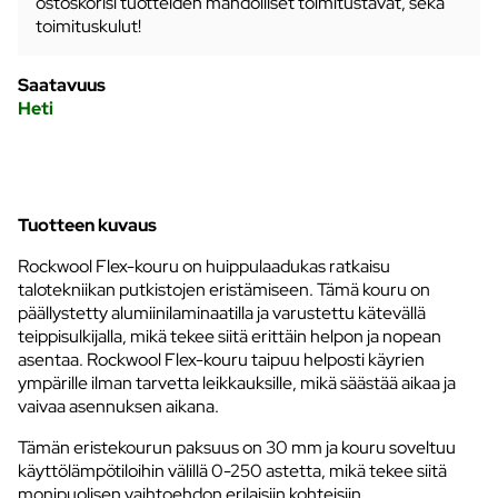
ostoskorisi tuotteiden mahdolliset toimitustavat, sekä
toimituskulut!
Saatavuus
Heti
Tuotteen kuvaus
Rockwool Flex-kouru on huippulaadukas ratkaisu
talotekniikan putkistojen eristämiseen. Tämä kouru on
päällystetty alumiinilaminaatilla ja varustettu kätevällä
teippisulkijalla, mikä tekee siitä erittäin helpon ja nopean
asentaa. Rockwool Flex-kouru taipuu helposti käyrien
ympärille ilman tarvetta leikkauksille, mikä säästää aikaa ja
vaivaa asennuksen aikana.
Tämän eristekourun paksuus on 30 mm ja kouru soveltuu
käyttölämpötiloihin välillä 0-250 astetta, mikä tekee siitä
monipuolisen vaihtoehdon erilaisiin kohteisiin.