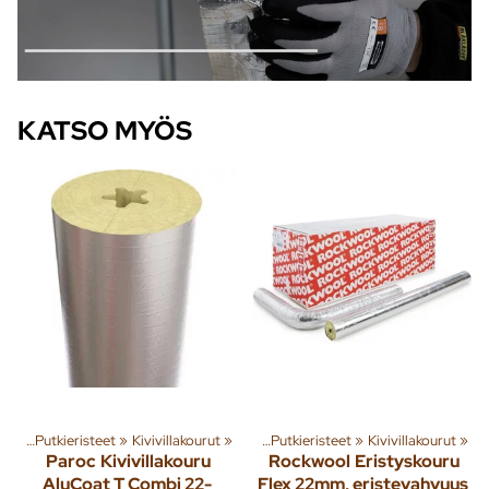
KATSO MYÖS
miä ja tuotteita
esi
‪»
Putkieristeet
‪»
Rakenna
‪»
Kivivillakourut
‪»
Käyttövesi
‪»
‪»
Putkieristeet
‪»
Kivivillakourut
‪»
Paroc
Kivivillakouru
Rockwool
Eristyskouru
AluCoat T Combi 22-
Flex 22mm, eristevahvuus