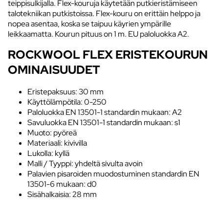
teippisulkijalla. Flex-kouruja käytetään putkieristämiseen
talotekniikan putkistoissa. Flex-kouru on erittäin helppo ja
nopea asentaa, koska se taipuu käyrien ympärille
leikkaamatta. Kourun pituus on 1 m. EU paloluokka A2.
ROCKWOOL FLEX ERISTEKOURUN
OMINAISUUDET
Eristepaksuus: 30 mm
Käyttölämpötila: 0-250
Paloluokka EN 13501-1 standardin mukaan: A2
Savuluokka EN 13501-1 standardin mukaan: s1
Muoto: pyöreä
Materiaali: kivivilla
Lukolla: kyllä
Malli / Tyyppi: yhdeltä sivulta avoin
Palavien pisaroiden muodostuminen standardin EN
13501-6 mukaan: d0
Sisähalkaisia: 28 mm