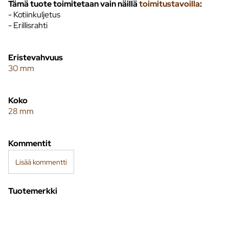
Tämä tuote toimitetaan vain näillä
toimitustavoilla
:
- Kotiinkuljetus
- Erillisrahti
Eristevahvuus
30 mm
Koko
28 mm
Kommentit
Lisää kommentti
Tuotemerkki