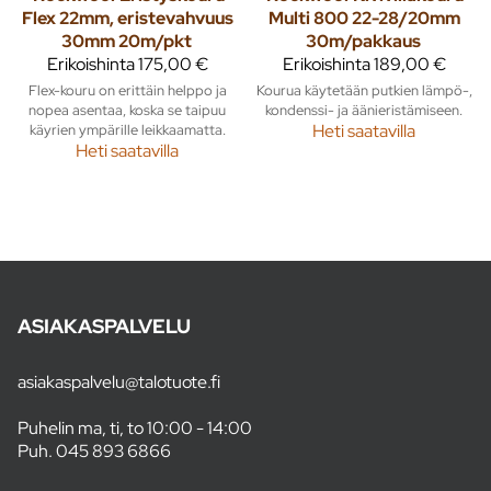
Flex 22mm, eristevahvuus
Multi 800 22-28/20mm
30mm 20m/pkt
30m/pakkaus
Erikoishinta
175,00 €
Erikoishinta
189,00 €
Flex-kouru on erittäin helppo ja
Kourua käytetään putkien lämpö-,
nopea asentaa, koska se taipuu
kondenssi- ja äänieristämiseen.
käyrien ympärille leikkaamatta.
Heti saatavilla
Heti saatavilla
ASIAKASPALVELU
asiakaspalvelu@talotuote.fi
Puhelin ma, ti, to 10:00 - 14:00
Puh.
045 893 6866