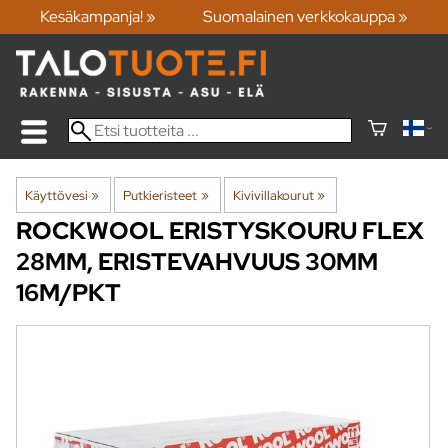
Kesäkampanja! »
Suomalainen verkkokauppa »
Käyttövesi
‪»
Putkieristeet
‪»
Kivivillakourut
‪»
ROCKWOOL
ERISTYSKOURU FLEX
28MM, ERISTEVAHVUUS 30MM
16M/PKT