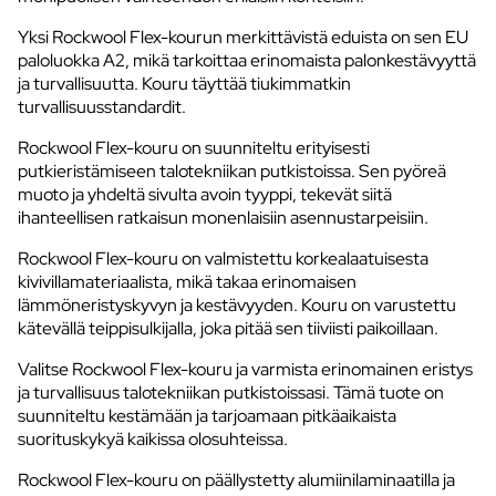
Yksi Rockwool Flex-kourun merkittävistä eduista on sen EU
paloluokka A2, mikä tarkoittaa erinomaista palonkestävyyttä
ja turvallisuutta. Kouru täyttää tiukimmatkin
turvallisuusstandardit.
Rockwool Flex-kouru on suunniteltu erityisesti
putkieristämiseen talotekniikan putkistoissa. Sen pyöreä
muoto ja yhdeltä sivulta avoin tyyppi, tekevät siitä
ihanteellisen ratkaisun monenlaisiin asennustarpeisiin.
Rockwool Flex-kouru on valmistettu korkealaatuisesta
kivivillamateriaalista, mikä takaa erinomaisen
lämmöneristyskyvyn ja kestävyyden. Kouru on varustettu
kätevällä teippisulkijalla, joka pitää sen tiiviisti paikoillaan.
Valitse Rockwool Flex-kouru ja varmista erinomainen eristys
ja turvallisuus talotekniikan putkistoissasi. Tämä tuote on
suunniteltu kestämään ja tarjoamaan pitkäaikaista
suorituskykyä kaikissa olosuhteissa.
Rockwool Flex-kouru on päällystetty alumiinilaminaatilla ja