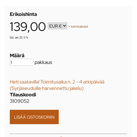
Erikoishinta
139,00
+
toimituskulut
Sis. alv 25.5 %
Määrä
pakkaus
Heti saatavilla! Toimitusaika n. 2 - 4 arkipäivää
(Syrjäseuduille harvennettu jakelu)
Tilauskoodi
3109052