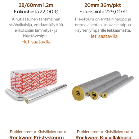
28/60mm 1,2m
20mm 36m/pkt
Erikoishinta
22,00 €
Erikoishinta
229,00 €
Ainutlaatuinen tähtimäinen
Flex-kouru on erittäin helppo ja
sisähalkaisija, voidaan käyttää
nopea asentaa, koska se taipuu
erikokoisiin lämmitys- ja
käyrien ympärille leikkaamatta.
käyttövesipu...
Heti saatavilla
Heti saatavilla
miä ja tuotteita
esi
‪»
Putkieristeet
‪»
Rakenna
‪»
Kivivillakourut
‪»
Käyttövesi
‪»
‪»
Putkieristeet
‪»
Kivivillakourut
‪»
Rockwool
Eristyskouru
Rockwool
Kivivillakouru