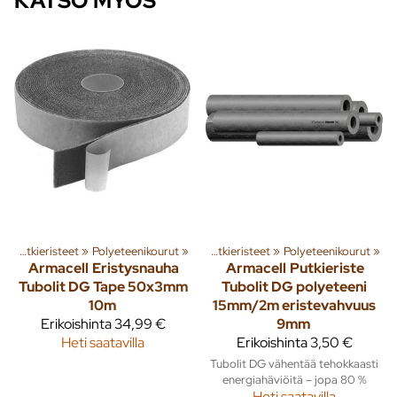
KATSO MYÖS
ä ja tuotteita
i
‪»
Putkieristeet
‪»
Rakenna
‪»
Polyeteenikourut
‪»
Käyttövesi
‪»
‪»
Putkieristeet
‪»
Polyeteenikourut
‪»
Armacell
Eristysnauha
Armacell
Putkieriste
Tubolit DG Tape 50x3mm
Tubolit DG polyeteeni
10m
15mm/2m eristevahvuus
Erikoishinta
34,99 €
9mm
Heti saatavilla
Erikoishinta
3,50 €
Tubolit DG vähentää tehokkaasti
energiahäviöitä – jopa 80 %
Heti saatavilla