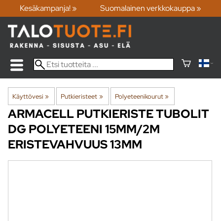
Kesäkampanja! »
Suomalainen verkkokauppa »
Käyttövesi
‪»
Putkieristeet
‪»
Polyeteenikourut
‪»
ARMACELL
PUTKIERISTE TUBOLIT
DG POLYETEENI 15MM/2M
ERISTEVAHVUUS 13MM