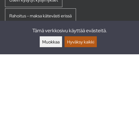
Rahoitus - maksa kätevästi erissä
Tämä verkkosivu käyttää evästeitä.
Palautukset
Muokkaa
Hyväksy kaikki