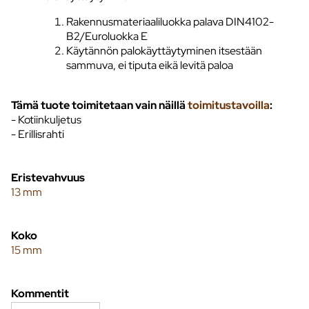
Rakennusmateriaaliluokka palava DIN4102-
B2/Euroluokka E
Käytännön palokäyttäytyminen itsestään
sammuva, ei tiputa eikä levitä paloa
Tämä tuote toimitetaan vain näillä
toimitustavoilla
:
- Kotiinkuljetus
- Erillisrahti
Eristevahvuus
13 mm
Koko
15 mm
Kommentit