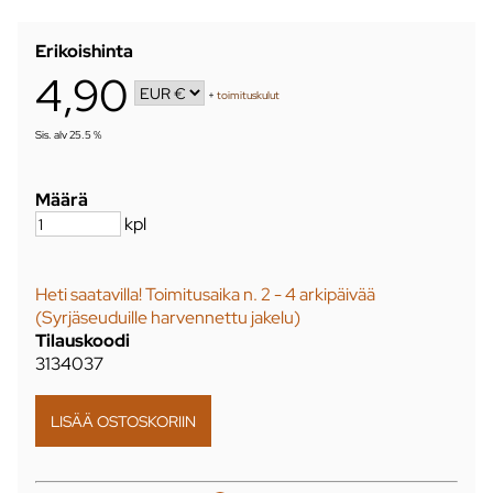
Erikoishinta
4,90
+
toimituskulut
Sis. alv 25.5 %
Määrä
kpl
Heti saatavilla! Toimitusaika n. 2 - 4 arkipäivää
(Syrjäseuduille harvennettu jakelu)
Tilauskoodi
3134037