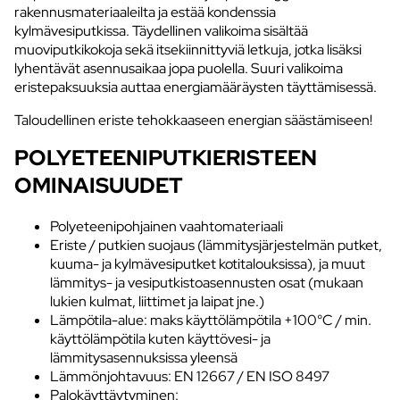
rakennusmateriaaleilta ja estää kondenssia
kylmävesiputkissa. Täydellinen valikoima sisältää
muoviputkikokoja sekä itsekiinnittyviä letkuja, jotka lisäksi
lyhentävät asennusaikaa jopa puolella. Suuri valikoima
eristepaksuuksia auttaa energiamääräysten täyttämisessä.
Taloudellinen eriste tehokkaaseen energian säästämiseen!
POLYETEENIPUTKIERISTEEN
OMINAISUUDET
Polyeteenipohjainen vaahtomateriaali
Eriste / putkien suojaus (lämmitysjärjestelmän putket,
kuuma- ja kylmävesiputket kotitalouksissa), ja muut
lämmitys- ja vesiputkistoasennusten osat (mukaan
lukien kulmat, liittimet ja laipat jne.)
Lämpötila-alue: maks käyttölämpötila +100°C / min.
käyttölämpötila kuten käyttövesi- ja
lämmitysasennuksissa yleensä
Lämmönjohtavuus: EN 12667 / EN ISO 8497
Palokäyttäytyminen: