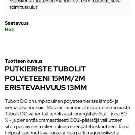
ostoskorisi tuotteiden mahdolliset toimitustavat, sekä
toimituskulut!
Saatavuus
Heti
Tuotteen kuvaus
PUTKIERISTE TUBOLIT
POLYETEENI 15MM/2M
ERISTEVAHVUUS 13MM
Tubolit DG on umpisoluinen polyeteenieriste lämpö- ja
viemäriasennuksiin. Matalan lämmönjohtavuutensa ansiosta
Tubolit DG vähentää tehokkaasti energiahäviöitä – jopa 80
% - ja pienentää dramaattisesti CO2-päästöjä vaikuttaen
siten positiivisesti rakennuksen energiatehokkuuteen. Tämä
helposti asennettava tuote suojaa putkia aggressiivisilta