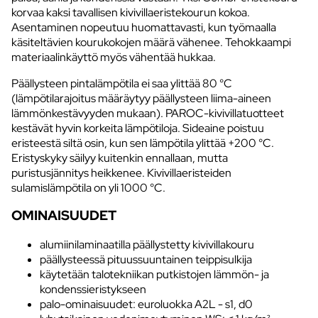
korvaa kaksi tavallisen kivivillaeristekourun kokoa.
Asentaminen nopeutuu huomattavasti, kun työmaalla
käsiteltävien kourukokojen määrä vähenee. Tehokkaampi
materiaalinkäyttö myös vähentää hukkaa.
Päällysteen pintalämpötila ei saa ylittää 80 °C
(lämpötilarajoitus määräytyy päällysteen liima-aineen
lämmönkestävyyden mukaan). PAROC-kivivillatuotteet
kestävät hyvin korkeita lämpötiloja. Sideaine poistuu
eristeestä siltä osin, kun sen lämpötila ylittää +200 °C.
Eristyskyky säilyy kuitenkin ennallaan, mutta
puristusjännitys heikkenee. Kivivillaeristeiden
sulamislämpötila on yli 1000 °C.
OMINAISUUDET
alumiinilaminaatilla päällystetty kivivillakouru
päällysteessä pituussuuntainen teippisulkija
käytetään talotekniikan putkistojen lämmön- ja
kondenssieristykseen
palo-ominaisuudet: euroluokka A2L - s1, d0