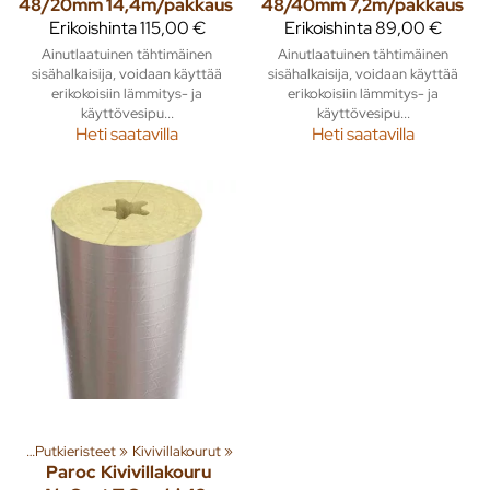
48/20mm 14,4m/pakkaus
48/40mm 7,2m/pakkaus
Erikoishinta
115,00 €
Erikoishinta
89,00 €
Ainutlaatuinen tähtimäinen
Ainutlaatuinen tähtimäinen
sisähalkaisija, voidaan käyttää
sisähalkaisija, voidaan käyttää
erikokoisiin lämmitys- ja
erikokoisiin lämmitys- ja
käyttövesipu...
käyttövesipu...
Heti saatavilla
Heti saatavilla
esi
‪»
Putkieristeet
‪»
Kivivillakourut
‪»
Paroc
Kivivillakouru