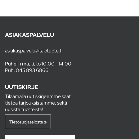
ASIAKASPALVELU
asiakaspalvelu@talotuote.fi
Puhelin ma, ti, to 10:00 - 14:00
Puh.
045 893 6866
UUTISKIRJE
Tilaamalla uutiskirjeemme saat
tietoa tarjouksistamme, sekä
uusista tuotteista!
Tietosuojaseloste »