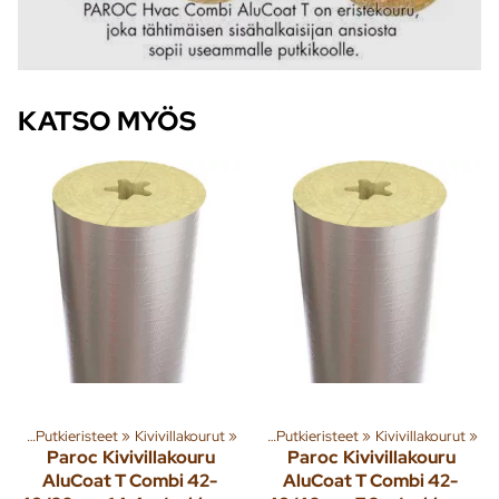
KATSO MYÖS
miä ja tuotteita
esi
‪»
Putkieristeet
‪»
Rakenna
‪»
Kivivillakourut
‪»
Käyttövesi
‪»
‪»
Putkieristeet
‪»
Kivivillakourut
‪»
Paroc
Kivivillakouru
Paroc
Kivivillakouru
AluCoat T Combi 42-
AluCoat T Combi 42-