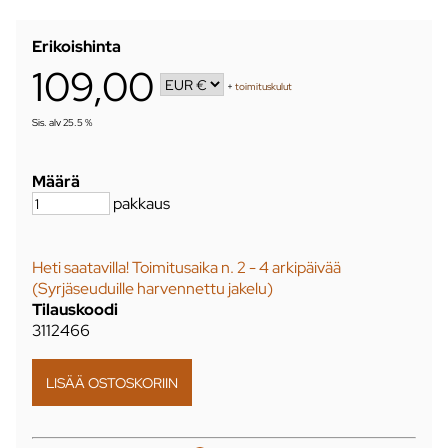
Erikoishinta
109,00
+
toimituskulut
Sis. alv 25.5 %
Määrä
pakkaus
Heti saatavilla! Toimitusaika n. 2 - 4 arkipäivää
(Syrjäseuduille harvennettu jakelu)
Tilauskoodi
3112466