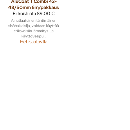
AluCoat T Combi 42-
48/50mm 6m/pakkaus
Erikoishinta
89,00 €
Ainutlaatuinen tähtimäinen
sisähalkaisija, voidaan käyttää
erikokoisiin lämmitys- ja
käyttövesipu...
Heti saatavilla