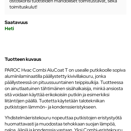
ostoskorisi tuotteiden mahdolliset toimitustavat, sekä
toimituskulut!
Saatavuus
Heti
Tuotteen kuvaus
PAROC Hvac Combi AluCoat T on usealle putkikoolle sopiva
alumiinilaminaatilla päällystetty kivivillakouru, jonka
päällysteessä on pituussuuntainen teippisulkija. Tuotteessa
on ainutlaatuinen tähtimäinen sisähalkaisija, minkä ansiosta
sitä voidaan käyttää erikokoisiin putkiin ja esimerkiksi
liitäntöjen päällä. Tuotetta käytetään talotekniikan
putkistojen lämmön- ja kondenssieristykseen.
Yhdistelmäeristekouru nopeuttaa putkistojen eristystyötä
huomattavasti ja muodostaa tehokkaan suojan lämpöä,
paloa, ääniä ja kondenssia vastaan. Yksi Combi-eristekouru