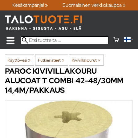
Kesäkampanja! »
Suomalainen verkkokauppa »
Käyttövesi
‪»
Putkieristeet
‪»
Kivivillakourut
‪»
PAROC
KIVIVILLAKOURU
ALUCOAT T COMBI 42-48/30MM
14,4M/PAKKAUS