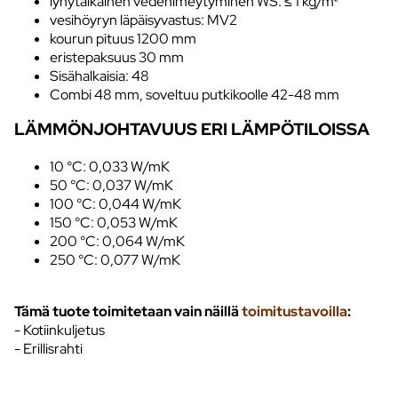
lyhytaikainen vedenimeytyminen WS: ≤ 1 kg/m²
vesihöyryn läpäisyvastus: MV2
kourun pituus 1200 mm
eristepaksuus 30 mm
Sisähalkaisia: 48
Combi 48 mm, soveltuu putkikoolle 42-48 mm
LÄMMÖNJOHTAVUUS ERI LÄMPÖTILOISSA
10 °C: 0,033 W/mK
50 °C: 0,037 W/mK
100 °C: 0,044 W/mK
150 °C: 0,053 W/mK
200 °C: 0,064 W/mK
250 °C: 0,077 W/mK
Tämä tuote toimitetaan vain näillä
toimitustavoilla
:
- Kotiinkuljetus
- Erillisrahti